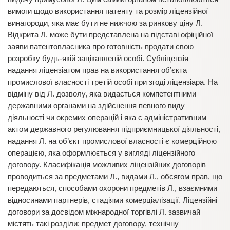
вимоги щодо використання патенту та розмір ліцензійної
винагороди, яка має бути не нижчою за ринкову ціну Л.
Відкрита Л. може бути представлена на підставі офіційної
заяви патентовласника про готовність продати свою
розробку будь-якій зацікавленій особі. Субліцензія —
надання ліцензіатом прав на використання об’єкта
промислової власності третій особі при згоді ліцензіара. На
відміну від Л. дозволу, яка видається компетентними
державними органами на здійснення певного виду
діяльності чи окремих операцій і яка є адміністративним
актом державного регулювання підприємницької діяльності,
надання Л. на об’єкт промислової власності є комерційною
операцією, яка оформлюється у вигляді ліцензійного
договору. Класифікація можливих ліцензійних договорів
проводиться за предметами Л., видами Л., обсягом прав, що
передаються, способами охорони предметів Л., взаємними
відносинами партнерів, стадіями комерціалізації. Ліцензійні
договори за досвідом міжнародної торгівлі Л. зазвичай
містять такі розділи: предмет договору, технічну