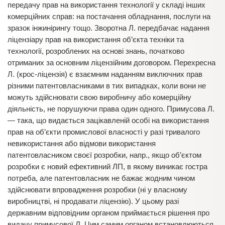
передачу прав на використання технології у складі інших
комерційних справ: на постачання обладнання, послуги на
зразок інжинірингу тощо. Зворотна Л. передбачає надання
ліцензіару прав на використання об’єкта техніки та
технології, розроблених на основі знань, початково
отриманих за основним ліцензійним договором. Перехресна
Л. (крос-ліцензія) є взаємним наданням виключних прав
різними патентовласниками в тих випадках, коли вони не
можуть здійснювати свою виробничу або комерційну
діяльність, не порушуючи права один одного. Примусова Л.
— така, що видається зацікавленій особі на використання
прав на об’єкти промислової власності у разі тривалого
невикористання або відмови використання
патентовласником своєї розробки, напр., якщо об’єктом
розробки є новий ефективний ЛП, в якому виникає гостра
потреба, але патентовласник не бажає жодним чином
здійснювати впровадження розробки (ні у власному
виробництві, ні продавати ліцензію). У цьому разі
державним відповідним органом приймається рішення про
видачу примусової Л. Цим самим органом встановлюються