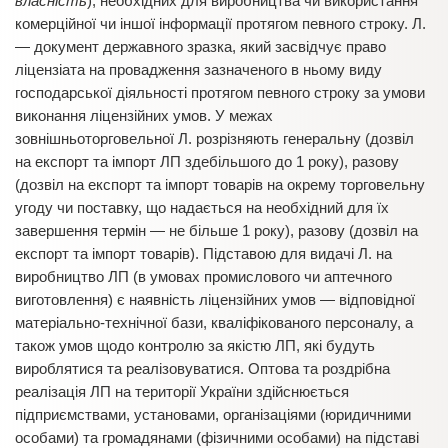
власність
), необхідних для виробництва чи використання
комерційної чи іншої інформації протягом певного строку. Л.
— документ державного зразка, який засвідчує право
ліцензіата на провадження зазначеного в ньому виду
господарської діяльності протягом певного строку за умови
виконання ліцензійних умов. У межах
зовнішньоторговельної Л. розрізняють генеральну (дозвіл
на експорт та імпорт ЛП здебільшого до 1 року), разову
(дозвіл на експорт та імпорт товарів на окрему торговельну
угоду чи поставку, що надається на необхідний для їх
завершення термін — не більше 1 року), разову (дозвіл на
експорт та імпорт товарів). Підставою для видачі Л. на
виробництво ЛП (в умовах промислового чи аптечного
виготовлення) є наявність ліцензійних умов — відповідної
матеріально-технічної бази, кваліфікованого персоналу, а
також умов щодо контролю за якістю ЛП, які будуть
вироблятися та реалізовуватися. Оптова та роздрібна
реалізація ЛП на території України здійснюється
підприємствами, установами, організаціями (юридичними
особами) та громадянами (фізичними особами) на підставі