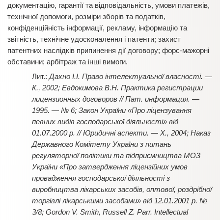
документацію, гарантії та відповідальність, умови платежів,
технічної допомоги, розміри зборів та податків,
конфіденційність інформації, рекламу, інформацію та
звітність, технічне удосконалення і патенти; захист
патентних наслідків припинення дії договору; форс-мажорні
обставини; арбітраж та інші вимоги.
Дахно І.І. Право інтелектуальної власності. —
К., 2002; Евдокимова В.Н. Практика регистрации
лицензионных договоров // Пат. информация. —
1995. — № 6; Закон України «Про ліцензування
певних видів господарської діяльності» від
01.07.2000 р. // Юридичні аспекти. — Х., 2004; Наказ
Державного Комітету України з питань
регуляторної політики та підприємництва МОЗ
України «Про затвердження ліцензійних умов
провадження господарської діяльності з
виробництва лікарських засобів, оптової, роздрібної
торгівлі лікарськими засобами» від 12.01.2001 р. №
3/8; Gordon V. Smith, Russell Z. Parr. Intellectual