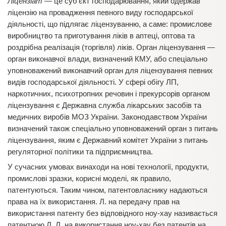
Ліцензіат
— це суб’єкт господарювання, який одержав
ліцензію на провадження певного виду господарської
діяльності, що підлягає ліцензуванню, а саме: промислове
виробництво та приготування ліків в аптеці, оптова та
роздрібна реалізація (торгівля) ліків. Орган ліцензування —
орган виконавчої влади, визначений КМУ, або спеціально
уповноважений виконавчий орган для ліцензування певних
видів господарської діяльності. У сфері обігу ЛП,
наркотичних, психотропних речовин і прекурсорів органом
ліцензування є Державна служба лікарських засобів та
медичних виробів МОЗ України. Законодавством України
визначений також спеціально уповноважений орган з питань
ліцензування, яким є Державний комітет України з питань
регуляторної політики та підприємництва.
У сучасних умовах винаходи на нові технології, продукти,
промислові зразки, корисні моделі, як правило,
патентуються. Таким чином, патентовласнику надаються
права на їх використання. Л. на передачу прав на
використання патенту без відповідного ноу-хау називається
патентною Л. Л. на використання ноу-хау без патентів на