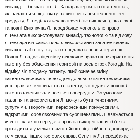
винахід — безпатентні Л. За характером та обсягом прав,
які надаються ліцензіату на використання технології чи
продукту, Л. поділяються на прості (не виключні), виключні
та повні. Виключна Л. передбачає монопольне право
ліцензіата використовувати винахід, технологію та відмову
ліцензіара від самостійного використання запатентованих
винаходів або ноу-хау та їх продаж на певній території.
Повна Л. надає ліцензіату виключне право на використання
патенту без обмеження території на весь строк його дії. На
відміну від продажу патенту, який означає зміну
патентовласника з переходом до нового патентовласника
усіх прав, які випливають із патенту, з продажем повної Л.
патентовласник залишається попереднім. За умовами
надання та використання Л. можуть бути «чистими»,
супутніми, зворотними, перехресними, примусовими,
відкритими, обов’язковими та субліцензіями. Л. вважається
«чистою», якщо передача прав на використання об’єкта
проводиться у межах самостійного ліцензійного договору, а
не у складі інших торгових справ. Супутня Л. передбачає