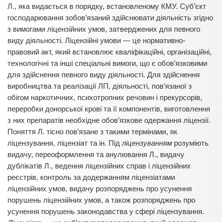
Л., яка видається в порядку, встановленому КМУ. Суб’єкт
господарювання зобов’язаний здійснювати діяльність згідно
з вимогами ліцензійних умов, затверджених для певного
виду діяльності. Ліцензійні умови — це нормативно-
правовий акт, який встановлює кваліфікаційні, організаційні,
технологічні та інші спеціальні вимоги, що є обов’язковими
для здійснення певного виду діяльності. Для здійснення
виробництва та реалізації ЛП, діяльності, пов’язаної з
обігом наркотичних, психотропних речовин і прекурсорів,
переробки донорської крові та її компонентів, виготовлення
з них препаратів необхідне обов’язкове одержання ліцензії.
Поняття Л. тісно пов’язане з такими термінами, як
ліцензування, ліцензіат та ін. Під
ліцензуванням
розуміють
видачу, переоформлення та анулювання Л., видачу
дублікатів Л., ведення ліцензійних справ і ліцензійних
реєстрів, контроль за додержанням ліцензіатами
ліцензійних умов, видачу розпоряджень про усунення
порушень ліцензійних умов, а також розпоряджень про
усунення порушень законодавства у сфері ліцензування.