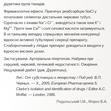
діуретики групи тіазидів.
Фармакологічні ефекти. Пригнічує реабсорбцію NaCl у
початкових сегментах дистальних ниркових тубул.
+
—
+
Одночасно з іонами Na
і Сl
, виводяться також іони К
і
2+
2+
Мg
. Проте іони Са
і солі сечової кислоти затримуються.
В останньому випадку спрацьовує механізм конкуренції
відносно активної тубулярної секреції препарату.
Слаборозчинний у ліпідах препарат доводиться вводити у
відносно високих дозах.
Застосування. Артеріальна гіпертензія. Набряки при
серцевій, нирковій, печінковій недостатності. Ожиріння.
Нецукровий діабет (див
. Діуретики
)
.
От субстанции к лекарству / Под ред. В.П.
Черных. — Х., 2005; European Pharmacopoeia 5;
Clarke’s isolation and identification of drugs / Editor A.C.
Moffat. — London, 1986.
Подольський І.М.
,
Мороз В.А.