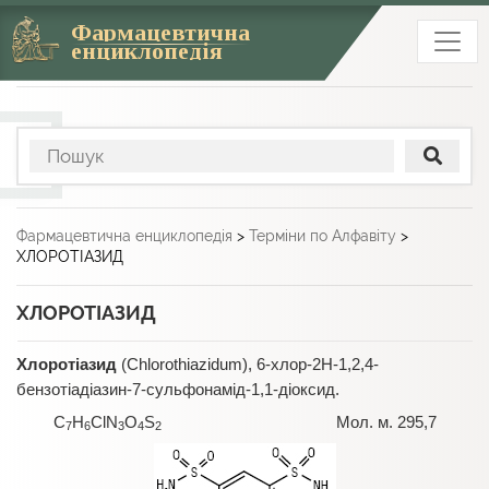
Фармацевтична
енциклопедія
Фармацевтична енциклопедія
>
Терміни по Алфавіту
>
ХЛОРОТІАЗИД
ХЛОРОТІАЗИД
Хлоротіазид
(Chlorothiazidum), 6-хлор-2Н-1,2,4-
бензотіадіазин-7-сульфонамід-1,1-діоксид.
C
H
ClN
O
S
Мол. м. 295,7
7
6
3
4
2