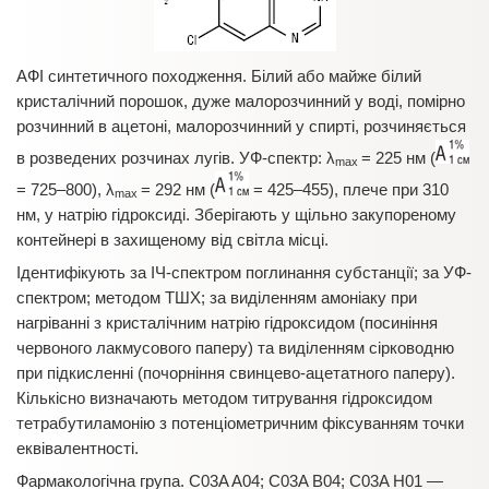
АФІ синтетичного походження. Білий або майже білий
кристалічний порошок, дуже малорозчинний у воді, помірно
розчинний в ацетоні, малорозчинний у спирті, розчиняється
в розведених розчинах лугів. УФ-спектр: λ
= 225 нм (
max
= 725–800), λ
= 292 нм (
= 425–455), плече при 310
max
нм, у натрію гідроксиді. Зберігають у щільно закупореному
контейнері в захищеному від світла місці.
Ідентифікують за ІЧ-спектром поглинання субстанції; за УФ-
спектром; методом ТШХ; за виділенням амоніаку при
нагріванні з кристалічним натрію гідроксидом (посиніння
червоного лакмусового паперу) та виділенням сірководню
при підкисленні (почорніння свинцево-ацетатного паперу).
Кількісно визначають методом титрування гідроксидом
тетрабутиламонію з потенціометричним фіксуванням точки
еквівалентності.
Фармакологічна група. C03A A04; C03A B04; C03A H01 —