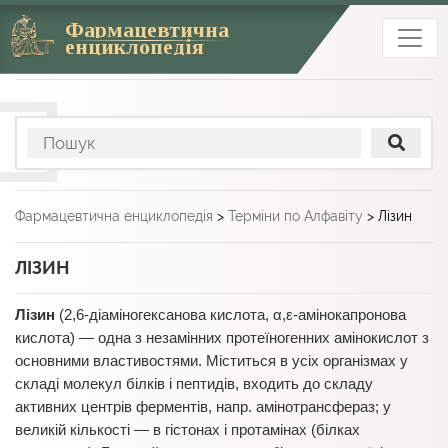
Фармацевтична
енциклопедія
Фармацевтична енциклопедія
>
Терміни по Алфавіту
>
Лізин
ЛІЗИН
Лізин
(2,6-діаміногексанова кислота, α,ε-амінокапронова
кислота)
—
одна з незамінних протеїногенних амінокислот з
основними властивостями. Міститься в усіх організмах у
складі молекул білків і пептидів, входить до складу
активних центрів ферментів, напр. амінотрансфераз; у
великій кількості — в гістонах і протамінах (білках