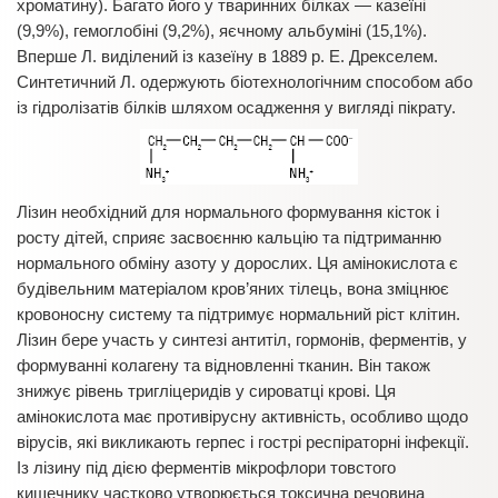
хроматину). Багато його у тваринних білках — казеїні
(9,9%), гемоглобіні (9,2%), яєчному альбуміні (15,1%).
Вперше Л. виділений із казеїну в 1889 р. Е. Дрекселем.
Синтетичний Л. одержують біотехнологічним способом або
із гідролізатів білків шляхом осадження у вигляді пікрату.
Лізин необхідний для нормального формування кісток і
росту дітей, сприяє засвоєнню кальцію та підтриманню
нормального обміну азоту у дорослих. Ця амінокислота є
будівельним матеріалом кров’яних тілець, вона зміцнює
кровоносну систему та підтримує нормальний ріст клітин.
Лізин бере участь у синтезі антитіл, гормонів, ферментів, у
формуванні колагену та відновленні тканин. Він також
знижує рівень тригліцеридів у сироватці крові. Ця
амінокислота має противірусну активність, особливо щодо
вірусів, які викликають герпес і гострі респіраторні інфекції.
Із лізину під дією ферментів мікрофлори товстого
кишечнику частково утворюється токсична речовина