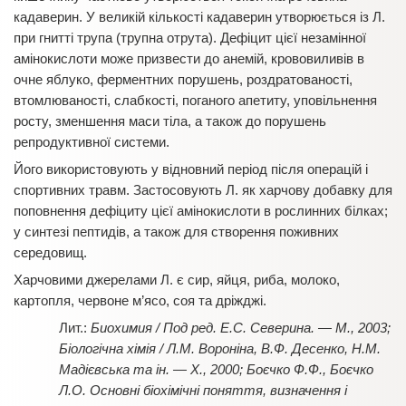
кадаверин. У великій кількості кадаверин утворюється із Л.
при гнитті трупа (трупна отрута). Дефіцит цієї незамінної
амінокислоти може призвести до анемій, крововиливів в
очне яблуко, ферментних порушень, роздратованості,
втомлюваності, слабкості, поганого апетиту, уповільнення
росту, зменшення маси тіла, а також до порушень
репродуктивної системи.
Його використовують у відновний період після операцій і
спортивних травм. Застосовують Л. як харчову добавку для
поповнення дефіциту цієї амінокислоти в рослинних білках;
у синтезі пептидів, а також для створення поживних
середовищ.
Харчовими джерелами Л. є сир, яйця, риба, молоко,
картопля, червоне м’ясо, соя та дріжджі.
Биохимия / Под ред. Е.С. Северина. — М., 2003;
Біологічна хімія / Л.М. Вороніна, В.Ф. Десенко, Н.М.
Мадієвська та ін. — Х., 2000; Боєчко Ф.Ф., Боєчко
Л.О. Основні біохімічні поняття, визначення і