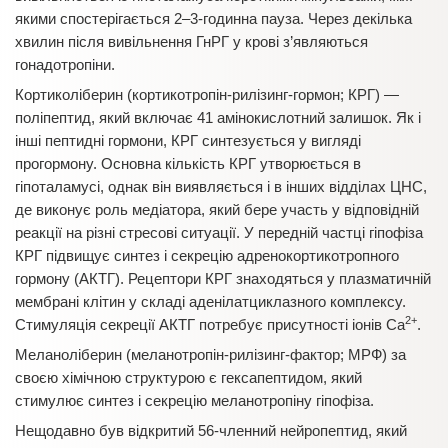
якими спостерігається 2–3-годинна пауза. Через декілька
хвилин після вивільнення ГнРГ у крові з’являються
гонадотропіни.
Кортиколіберин (кортикотропін-рилізинг-гормон; КРГ) —
поліпептид, який включає 41 амінокислотний залишок. Як і
інші пептидні гормони, КРГ синтезується у вигляді
прогормону. Основна кількість КРГ утворюється в
гіпоталамусі, однак він виявляється і в інших відділах ЦНС,
де виконує роль медіатора, який бере участь у відповідній
реакції на різні стресові ситуації. У передній частці гіпофіза
КРГ підвищує синтез і секрецію адренокортикотропного
гормону (АКТГ). Рецептори КРГ знаходяться у плазматичній
мембрані клітин у складі аденілатциклазного комплексу.
2+
Стимуляція секреції АКТГ потребує присутності іонів Са
.
Меланоліберин (меланотропін-рилізинг-фактор; МРФ) за
своєю хімічною структурою є гексапептидом, який
стимулює синтез і секрецію меланотропіну гіпофіза.
Нещодавно був відкритий 56-членний нейропептид, який