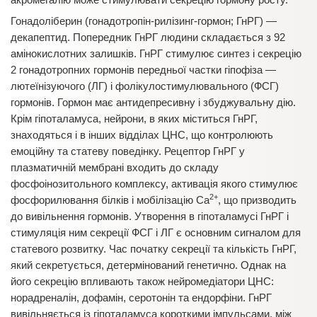
Гонадоліберин (гонадотропін-рилізинг-гормон; ГнРГ) —
декапептид. Попередник ГнРГ людини складається з 92
амінокислотних залишків. ГнРГ стимулює синтез і секрецію
2 гонадотропних гормонів передньої частки гіпофіза —
лютеїнізуючого (ЛГ) і фолікулостимулювального (ФСГ)
гормонів. Гормон має антидепресивну і збуджувальну дію.
Крім гіпоталамуса, нейрони, в яких міститься ГнРГ,
знаходяться і в інших відділах ЦНС, що контролюють
емоційну та статеву поведінку. Рецептор ГнРГ у
плазматичній мембрані входить до складу
фосфоінозитольного комплексу, активація якого стимулює
2+
фосфорилювання білків і мобілізацію Са
, що призводить
до вивільнення гормонів. Утворення в гіпоталамусі ГнРГ і
стимуляція ним секреції ФСГ і ЛГ є основним сигналом для
статевого розвитку. Час початку секреції та кількість ГнРГ,
який секретується, детермінований генетично. Однак на
його секрецію впливають також нейромедіатори ЦНС:
норадреналін, дофамін, серотонін та ендорфіни. ГнРГ
вивільняється із гіпоталамуса короткими імпульсами, між