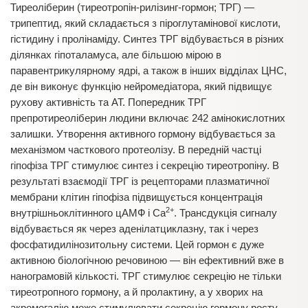
Тиреоліберин (тиреотропін-рилізинг-гормон; ТРГ) —
трипептид, який складається з піроглутамінової кислоти,
гістидину і пролінаміду. Синтез ТРГ відбувається в різних
ділянках гіпоталамуса, але більшою мірою в
паравентрикулярному ядрі, а також в інших відділах ЦНС,
де він виконує функцію нейромедіатора, який підвищує
рухову активність та АТ. Попередник ТРГ
препротиреоліберин людини включає 242 амінокислотних
залишки. Утворення активного гормону відбувається за
механізмом часткового протеолізу. В передній частці
гіпофіза ТРГ стимулює синтез і секрецію тиреотропіну. В
результаті взаємодії ТРГ із рецепторами плазматичної
мембрани клітин гіпофіза підвищується концентрація
2+
внутрішньоклітинного цАМФ і Са
. Трансдукція сигналу
відбувається як через аденілатциклазну, так і через
фосфатидилінозитольну системи. Цей гормон є дуже
активною біологічною речовиною — він ефективний вже в
нанограмовій кількості. ТРГ стимулює секрецію не тільки
тиреотропного гормону, а й пролактину, а у хворих на
акромегалію може стимулювати секрецію гормону росту.