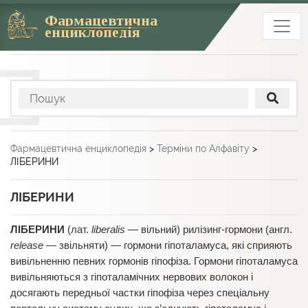
Фармацевтична
енциклопедія
Фармацевтична енциклопедія
>
Терміни по Алфавіту
>
ЛІБЕРИНИ
ЛІБЕРИНИ
ЛІБЕРИНИ
(лат.
liberalis
— вільний) рилізинг-гормони (англ.
release
— звільняти) — гормони гіпоталамуса, які сприяють
вивільненню певних гормонів гіпофіза. Гормони гіпоталамуса
вивільняються з гіпоталамічних нервових волокон і
досягають передньої частки гіпофіза через спеціальну