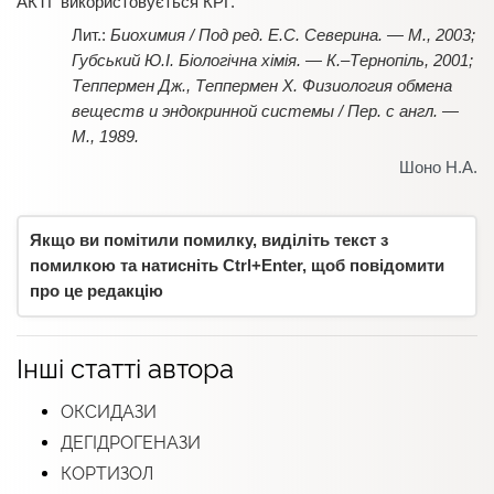
АКТГ використовується КРГ.
Биохимия / Под ред. Е.С. Северина. — М., 2003;
Губський Ю.І. Біологічна хімія. — К.–Тернопіль, 2001;
Теппермен Дж., Теппермен Х. Физиология обмена
веществ и эндокринной системы / Пер. с англ. —
М., 1989.
Шоно Н.А.
Якщо ви помітили помилку, виділіть текст з
помилкою та натисніть Ctrl+Enter, щоб повідомити
про це редакцію
Інші статті автора
ОКСИДАЗИ
ДЕГІДРОГЕНАЗИ
КОРТИЗОЛ