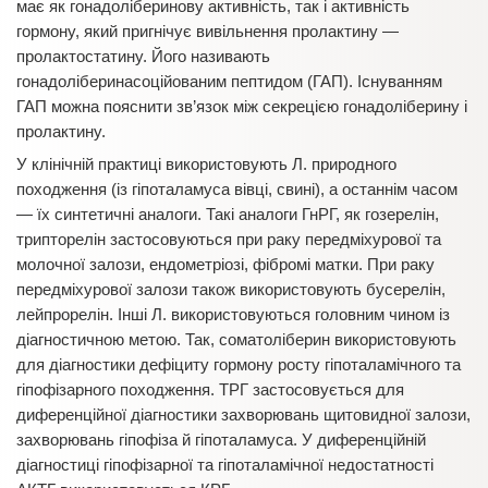
має як гонадоліберинову активність, так і активність
гормону, який пригнічує вивільнення пролактину —
пролактостатину. Його називають
гонадоліберинасоційованим пептидом (ГАП). Існуванням
ГАП можна пояснити зв’язок між секрецією гонадоліберину і
пролактину.
У клінічній практиці використовують Л. природного
походження (із гіпоталамуса вівці, свині), а останнім часом
— їх синтетичні аналоги. Такі аналоги ГнРГ, як гозерелін,
трипторелін застосовуються при раку передміхурової та
молочної залози, ендометріозі, фібромі матки. При раку
передміхурової залози також використовують бусерелін,
лейпрорелін. Інші Л. використовуються головним чином із
діагностичною метою. Так, соматоліберин використовують
для діагностики дефіциту гормону росту гіпоталамічного та
гіпофізарного походження. ТРГ застосовується для
диференційної діагностики захворювань щитовидної залози,
захворювань гіпофіза й гіпоталамуса. У диференційній
діагностиці гіпофізарної та гіпоталамічної недостатності