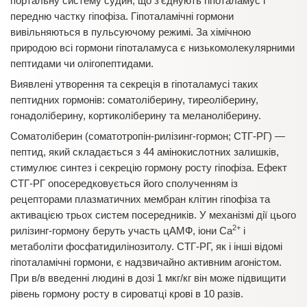
портальну систему судин, що з’єднують гіпоталамус і
передню частку гіпофіза. Гіпоталамічні гормони
вивільняються в пульсуючому режимі. За хімічною
природою всі гормони гіпоталамуса є низькомолекулярними
пептидами чи олігопептидами.
Виявлені утворення та секреція в гіпоталамусі таких
пептидних гормонів: соматоліберину, тиреоліберину,
гонадоліберину, кортиколіберину та меланоліберину.
Соматоліберин (соматотропін-рилізинг-гормон; СТГ-РГ) —
пептид, який складається з 44 амінокислотних залишків,
стимулює синтез і секрецію гормону росту гіпофіза. Ефект
СТГ-РГ опосередковується його сполученням із
рецепторами плазматичних мембран клітин гіпофіза та
активацією трьох систем посередників. У механізмі дії цього
2+
рилізинг-гормону беруть участь цАМФ, іони Са
і
метаболіти фосфатидилінозитолу. СТГ-РГ, як і інші відомі
гіпоталамічні гормони, є надзвичайно активним агоністом.
При в/в введенні людині в дозі 1 мкг/кг він може підвищити
рівень гормону росту в сироватці крові в 10 разів.