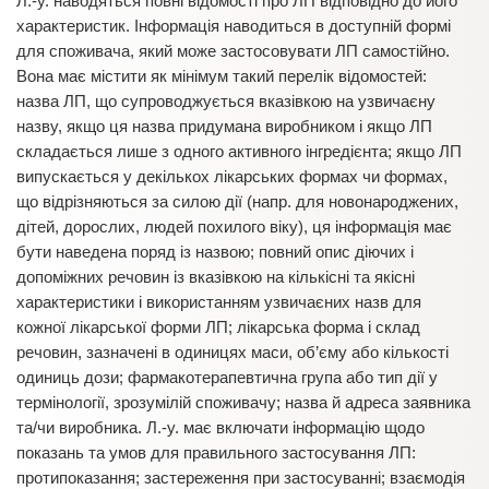
Л.-у. наводяться повні відомості про ЛП відповідно до його
характеристик. Інформація наводиться в доступній формі
для споживача, який може застосовувати ЛП самостійно.
Вона має містити як мінімум такий перелік відомостей:
назва ЛП, що супроводжується вказівкою на узвичаєну
назву, якщо ця назва придумана виробником і якщо ЛП
складається лише з одного активного інгредієнта; якщо ЛП
випускається у декількох лікарських формах чи формах,
що відрізняються за силою дії (напр. для новонароджених,
дітей, дорослих, людей похилого віку), ця інформація має
бути наведена поряд із назвою; повний опис діючих і
допоміжних речовин із вказівкою на кількісні та якісні
характеристики і використанням узвичаєних назв для
кожної лікарської форми ЛП; лікарська форма і склад
речовин, зазначені в одиницях маси, об’єму або кількості
одиниць дози; фармакотерапевтична група або тип дії у
термінології, зрозумілій споживачу; назва й адреса заявника
та/чи виробника. Л.-у. має включати інформацію щодо
показань та умов для правильного застосування ЛП:
протипоказання; застереження при застосуванні; взаємодія