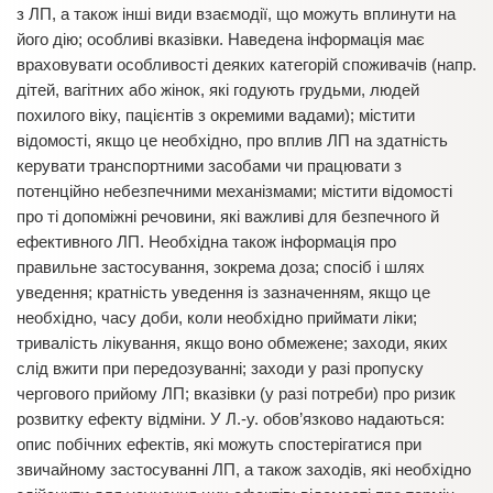
з ЛП, а також інші види взаємодії, що можуть вплинути на
його дію; особливі вказівки. Наведена інформація має
враховувати особливості деяких категорій споживачів (напр.
дітей, вагітних або жінок, які годують грудьми, людей
похилого віку, пацієнтів з окремими вадами); містити
відомості, якщо це необхідно, про вплив ЛП на здатність
керувати транспортними засобами чи працювати з
потенційно небезпечними механізмами; містити відомості
про ті допоміжні речовини, які важливі для безпечного й
ефективного ЛП. Необхідна також інформація про
правильне застосування, зокрема доза; спосіб і шлях
уведення; кратність уведення із зазначенням, якщо це
необхідно, часу доби, коли необхідно приймати ліки;
тривалість лікування, якщо воно обмежене; заходи, яких
слід вжити при передозуванні; заходи у разі пропуску
чергового прийому ЛП; вказівки (у разі потреби) про ризик
розвитку ефекту відміни. У Л.-у. обов’язково надаються:
опис побічних ефектів, які можуть спостерігатися при
звичайному застосуванні ЛП, а також заходів, які необхідно