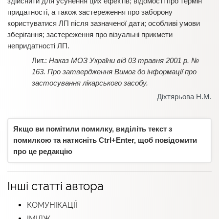
здійснити для усунення цих ефектів; відомості про термін
придатності, а також застереження про заборону
користуватися ЛП після зазначеної дати; особливі умови
зберігання; застереження про візуальні прикмети
непридатності ЛП.
Наказ МОЗ України від 03 травня 2001 р. №
163. Про затвердження Вимог до інформації про
застосування лікарського засобу.
Діхтярьова Н.М.
Якщо ви помітили помилку, виділіть текст з
помилкою та натисніть Ctrl+Enter, щоб повідомити
про це редакцію
Інші статті автора
КОМУНІКАЦІЇ
ІМІДЖ