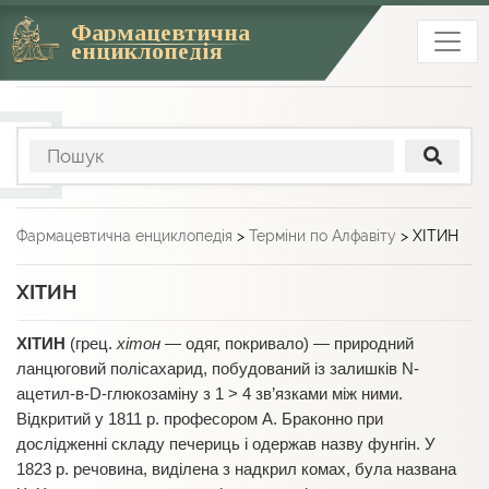
Фармацевтична
енциклопедія
Фармацевтична енциклопедія
>
Терміни по Алфавіту
>
ХІТИН
ХІТИН
ХІТИН
(грец.
хітон
— одяг, покривало) — природний
ланцюговий полісахарид, побудований із залишків N-
ацетил-в-D-глюкозаміну з 1 > 4 зв’язками між ними.
Відкритий у 1811 р. професором А. Браконно при
дослідженні складу печериць і одержав назву фунгін. У
1823 р. речовина, виділена з надкрил комах, була названа