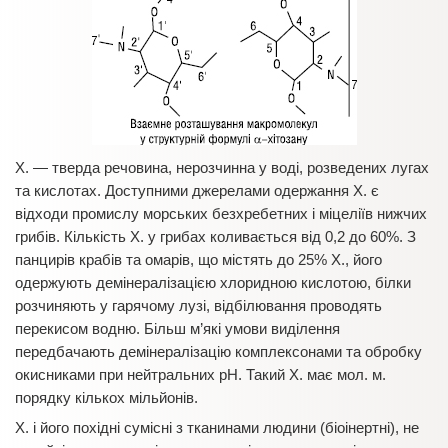
Х. — тверда речовина, нерозчинна у воді, розведених лугах
та кислотах. Доступними джерелами одержання Х. є
відходи промислу морських безхребетних і міцеліїв нижчих
грибів. Кількість Х. у грибах коливається від 0,2 до 60%. З
панцирів крабів та омарів, що містять до 25% Х., його
одержують демінералізацією хлоридною кислотою, білки
розчиняють у гарячому лузі, відбілювання проводять
перекисом водню. Більш м’які умови виділення
передбачають демінералізацію комплексонами та обробку
окисниками при нейтральних рН. Такий Х. має мол. м.
порядку кількох мільйонів.
Х. і його похідні сумісні з тканинами людини (біоінертні), не