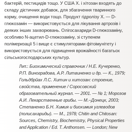
бактерій, пестицидів тощо. У США Х. і хітозан входять до
складу дієтичних добавок, для збагачення тваринного
корму, очищення води тощо. Продукт гідролізу Х. — D-
глюкозамін — використовується для лікування артрозів і
деяких інших захворювань. Олігосахариди D-глюкозаміну,
особливо N-ацетил-D-глюкозаміну, зі ступенем
полімеризації 5 і вище є стимуляторами фітоімунітету і
використовується для підвищення врожайності багатьох
сільськогосподарських культур.
Биохимический справочник / Н.Е. Кучеренко,
Р.П. Виноградова, А.Р. Литвиненко и др. — К., 1979;
Гольдбрйах Л.С. Хитин и хитозан: строение,
свойства, применение / Соросовский
образовательный журнал. — 2001. — № 1; Морозов
А.И. Лекарственные грибы. — М.–Донецк, 2003;
Степаненко Б.Н. Химия и биохимия углеводов
(полисахариды). — М., 1978; Chitin and Chitosan:
Sources, Chemistry, Biochemistry, Physical Properties
and Application / Ed. T. Anthonsen. — London; New