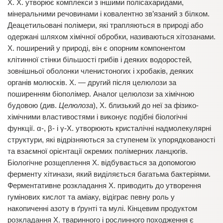
Х. Х. утворює комплекси з іншими полісахаридами,
мінеральними речовинами і ковалентно зв’язаний з білком.
Деацетильовані полімери, які трапляються в природі або
одержані шляхом хімічної обробки, називаються хітозанами.
Х. поширений у природі, він є опорним компонентом
клітинної стінки більшості грибів і деяких водоростей,
зовнішньої оболонки членистоногих і хробаків, деяких
органів молюсків. Х. — другий після целюлози за
поширенням біополімер. Аналог целюлози за хімічною
будовою (див.
Целюлоза
), Х. близький до неї за фізико-
хімічними властивостями і виконує подібні біологічні
функції. α-, β- і γ-Х. утворюють кристалічні надмолекулярні
структури, які відрізняються за ступенем їх упорядкованості
та взаємної орієнтації окремих полімерних ланцюгів.
Біологічне розщеплення Х. відбувається за допомогою
ферменту хітинази, який виділяється багатьма бактеріями.
Ферментативне розкладання Х. приводить до утворення
гумінових кислот та аміаку, відіграє певну роль у
накопиченні азоту в ґрунті та мулі. Кінцевим продуктом
розкладання Х. тваринного і рослинного походження є