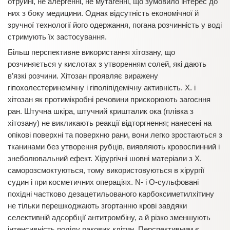
отруйні, не алергенні, не мутагенні, що зумовило інтерес до
них з боку медицини. Однак відсутність економічної й
зручної технології його одержання, погана розчинність у воді
стримують їх застосування.
Більш перспективне використання хітозану, що
розчиняється у кислотах з утворенням солей, які дають
в’язкі розчини. Хітозан проявляє виражену
гіпохолестеринемічну і гіполіпідемічну активність. Х. і
хітозан як протимікробні речовини прискорюють загоєння
ран. Штучна шкіра, штучний кришталик ока (плівка з
хітозану) не викликають реакції відторгнення; нанесені на
опікові поверхні та поверхню рани, вони легко зростаються з
тканинами без утворення рубців, виявляють кровоспинний і
знеболювальний ефект. Хірургічні шовні матеріали з Х.
саморозсмоктуються, тому використовуються в хірургії
судин і при косметичних операціях. N- і О-сульфовані
похідні частково дезацетильованого карбоксиметилхітину
не тільки перешкоджають згортанню крові завдяки
селективній адсорбції антитромбіну, а й різко зменшують
інтенсивність поділу ракових клітин. Перспективним є