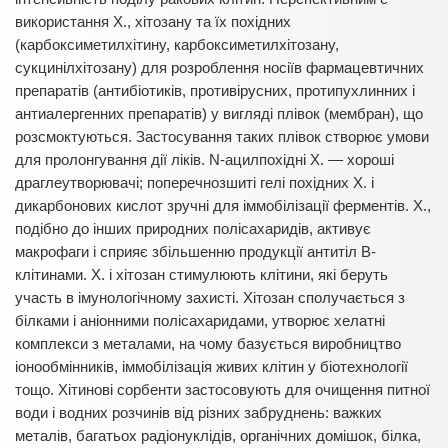
використання Х., хітозану та їх похідних
(карбоксиметилхітину, карбоксиметилхітозану,
сукцинілхітозану) для розроблення носіїв фармацевтичних
препаратів (антибіотиків, противірусних, протипухлинних і
антиалергенних препаратів) у вигляді плівок (мембран), що
розсмоктуються. Застосування таких плівок створює умови
для пролонгування дії ліків. N-ацилпохідні Х. — хороші
драглеутворювачі; поперечнозшиті гелі похідних Х. і
дикарбонових кислот зручні для іммобілізації ферментів. Х.,
подібно до інших природних полісахаридів, активує
макрофаги і сприяє збільшенню продукції антитіл В-
клітинами. Х. і хітозан стимулюють клітини, які беруть
участь в імунологічному захисті. Хітозан сполучається з
білками і аніонними полісахаридами, утворює хелатні
комплекси з металами, на чому базується виробництво
іонообмінників, іммобілізація живих клітин у біотехнології
тощо. Хітинові сорбенти застосовують для очищення питної
води і водних розчинів від різних забруднень: важких
металів, багатьох радіонуклідів, органічних домішок, білка,