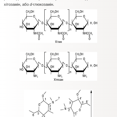
хітозамін, або
d-
глюкозамін.