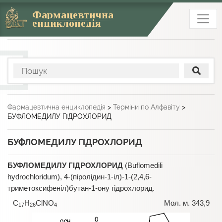
Фармацевтична
енциклопедія
Фармацевтична енциклопедія
>
Терміни по Алфавіту
>
БУФЛОМЕДИЛУ ГΙДРОХЛОРИД
БУФЛОМЕДИЛУ ГΙДРОХЛОРИД
БУФЛОМЕДИЛУ ГΙДРОХЛОРИД
(Buflomedili
hydrochloridum), 4-(піролідин-1-іл)-1-(2,4,6-
триметоксифеніл)бутан-1-ону гідрохлорид.
С
Н
ClNO
Мол. м. 343,9
17
26
4