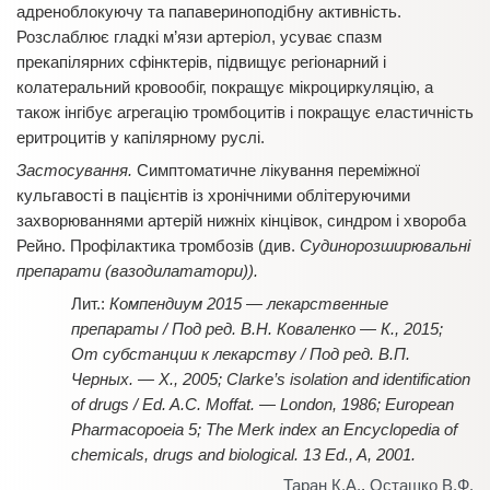
адреноблокуючу та папавериноподібну активність.
Розслаблює гладкі м’язи артеріол, усуває спазм
прекапілярних сфінктерів, підвищує регіонарний і
колатеральний кровообіг, покращує мікроциркуляцію, а
також інгібує агрегацію тромбоцитів і покращує еластичність
еритроцитів у капілярному руслі.
Застосування.
Симптоматичне лікування переміжної
кульгавості в пацієнтів із хронічними облітеруючими
захворюваннями артерій нижніх кінцівок, синдром і хвороба
Рейно. Профілактика тромбозів (див.
Судинорозширювальні
препарати (вазодилататори)).
Компендиум 2015 — лекарственные
препараты / Под ред. В.Н. Коваленко — К., 2015;
От субстанции к лекарству / Под ред. В.П.
Черных. — Х., 2005; Clarke’s isolation and identification
of drugs / Ed. A.C. Moffat. — London, 1986; European
Pharmacopoeia 5; The Merk index an Encyclopedia of
chemicals, drugs and biological. 13 Ed., A, 2001.
Таран К.А.
,
Осташко В.Ф.