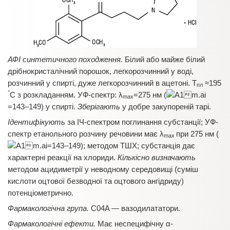
АФІ синтетичного походження.
Білий або майже білий
дрібнокристалічний порошок, легкорозчинний у воді,
розчинний у спирті, дуже легкорозчинний в ацетоні. T
≈195
пл
°
С з розкладанням. УФ-спектр: λ
=275 нм (
max
=143–149) у спирті.
Зберігають
у добре закупореній тарі.
Ідентифікують
за ІЧ-спектром поглинання субстанції; УФ-
спектр етанольного розчину речовини має λ
при 275 нм (
max
=143–149); методом ТШХ; субстанція дає
характерні реакції на хлориди.
Кількісно визначають
методом ацидиметрії у неводному середовищі (суміш
кислоти оцтової безводної та оцтового ангідриду)
потенціометрично.
Фармакологічна група.
C04A — вазодилататори.
Фармакологічні ефекти.
Має неспецифічну α-