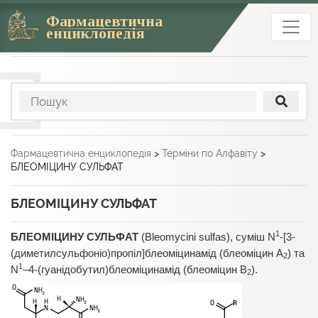
Фармацевтична
енциклопедія
Фармацевтична енциклопедія
>
Терміни по Алфавіту
>
БЛЕОМІЦИНУ СУЛЬФАТ
БЛЕОМІЦИНУ СУЛЬФАТ
1
БЛЕОМІЦИНУ СУЛЬФАТ
(Bleomycini sulfas),
суміш N
-[3-
(диметилсульфоніо)пропіл]блеоміцинамід (блеоміцин А
) та
2
1
N
–4-(гуанідобутил)блеоміцинамід (блеоміцин В
).
2