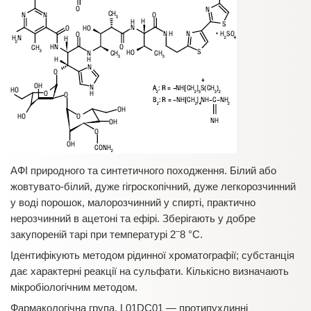
АФІ природного та синтетичного походження. Білий або
жовтувато-білий, дуже гігроскопічний, дуже легкорозчинний
у воді порошок, малорозчинний у спирті, практично
нерозчинний в ацетоні та ефірі. Зберігають у добре
–
закупореній тарі при температурі 2
8 °С.
Ідентифікують методом рідинної хроматографії; субстанція
дає характерні реакції на сульфати. Кількісно визначають
мікробіологічним методом.
Фармакологічна група. L01DC01 — протипухлинні