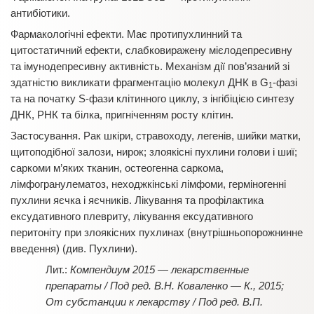
антибіотики.
Фармакологічні ефекти. Має протипухлинний та
цитостатичний ефекти, слабковиражену мієлодепресивну
та імунодепресивну активність. Механізм дії пов’язаний зі
здатністю викликати фрагментацію молекул ДНК в G
-фазі
1
та на початку S-фази клітинного циклу, з інгібіцією синтезу
ДНК, РНК та білка, пригніченням росту клітин.
Застосування. Рак шкіри, стравоходу, легенів, шийки матки,
щитоподібної залози, нирок; злоякісні пухлини голови і шиї;
саркоми м’яких тканин, остеогенна саркома,
лімфогранулематоз, неходжкінські лімфоми, герміногенні
пухлини яєчка і яєчників. Лікування та профілактика
ексудативного плевриту, лікування ексудативного
перитоніту при злоякісних пухлинах (внутрішньопорожнинне
введення) (див. Пухлини).
Компендиум 2015 — лекарственные
препараты / Под ред. В.Н. Коваленко — К., 2015;
От субстанции к лекарству / Под ред. В.П.