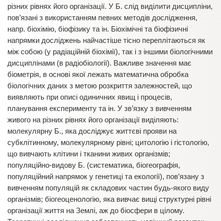
різних рівнях його організації. У Б. слід виділити дисципліни,
пов’язані з використанням певних методів дослідження,
напр. біохімію, біофізику та ін. Біохімічні та біофізичні
напрямки досліджень найчастіше тісно переплітаються як
між собою (у радіаційній біохімії), так і з іншими біологічними
дисциплінами (в радіобіології). Важливе значення має
біометрія, в основі якої лежать математична обробка
біологічних даних з метою розкриття залежностей, що
виявляють при описі одиничних явищ і процесів,
планування експерименту та ін. У зв’язку з вивченням
живого на різних рівнях його організації виділяють:
молекулярну Б., яка досліджує життєві прояви на
субклітинному, молекулярному рівні; цитологію і гістологію,
що вивчають клітини і тканини живих організмів;
популяційно-видову Б. (систематика, біогеографія,
популяційний напрямок у генетиці та екології), пов’язану з
вивченням популяцій як складових частин будь-якого виду
організмів; біогеоценологію, яка вивчає вищі структурні рівні
організації життя на Землі, аж до біосфери в цілому.