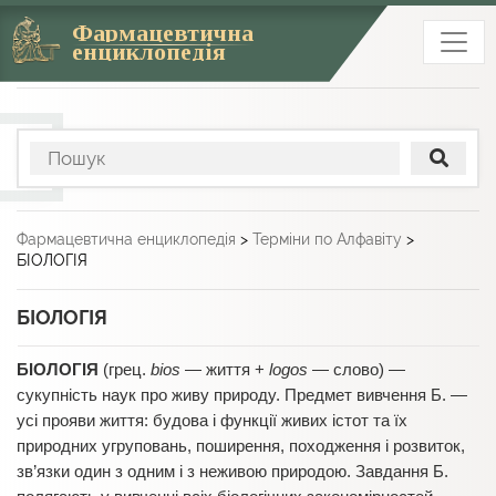
Фармацевтична
енциклопедія
Фармацевтична енциклопедія
>
Терміни по Алфавіту
>
БІОЛОГІЯ
БІОЛОГІЯ
БІОЛОГІЯ
(грец.
bios
— життя +
logos
— слово) —
сукупність наук про живу природу. Предмет вивчення Б. —
усі прояви життя: будова і функції живих істот та їх
природних угруповань, поширення, походження і розвиток,
зв’язки один з одним і з неживою природою. Завдання Б.