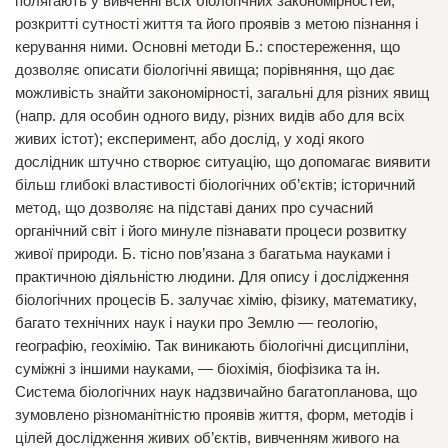
полягають у вивченні всіх біологічних закономірностей,
розкритті сутності життя та його проявів з метою пізнання і
керування ними. Основні методи Б.: спостереження, що
дозволяє описати біологічні явища; порівняння, що дає
можливість знайти закономірності, загальні для різних явищ
(напр. для особин одного виду, різних видів або для всіх
живих істот); експеримент, або дослід, у ході якого
дослідник штучно створює ситуацію, що допомагає виявити
більш глибокі властивості біологічних об’єктів; історичний
метод, що дозволяє на підставі даних про сучасний
органічний світ і його минуле пізнавати процеси розвитку
живої природи. Б. тісно пов’язана з багатьма науками і
практичною діяльністю людини. Для опису і дослідження
біологічних процесів Б. залучає хімію, фізику, математику,
багато технічних наук і науки про Землю — геологію,
географію, геохімію. Так виникають біологічні дисципліни,
суміжні з іншими науками, — біохімія, біофізика та ін.
Система біологічних наук надзвичайно багатопланова, що
зумовлено різноманітністю проявів життя, форм, методів і
цілей дослідження живих об’єктів, вивченням живого на