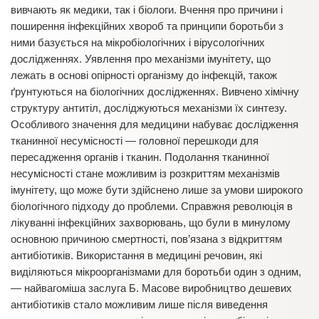
вивчають як медики, так і біологи. Вчення про причини і
поширення інфекційних хвороб та принципи боротьби з
ними базується на мікробіологічних і вірусологічних
дослідженнях. Уявлення про механізми імунітету, що
лежать в основі опірності організму до інфекцій, також
ґрунтуються на біологічних дослідженнях. Вивчено хімічну
структуру антитіл, досліджуються механізми їх синтезу.
Особливого значення для медицини набуває дослідження
тканинної несумісності — головної перешкоди для
пересадження органів і тканин. Подолання тканинної
несумісності стане можливим із розкриттям механізмів
імунітету, що може бути здійснено лише за умови широкого
біологічного підходу до проблеми. Справжня революція в
лікуванні інфекційних захворювань, що були в минулому
основною причиною смертності, пов’язана з відкриттям
антибіотиків. Використання в медицині речовин, які
виділяються мікроорганізмами для боротьби один з одним,
— найвагоміша заслуга Б. Масове виробництво дешевих
антибіотиків стало можливим лише після виведення