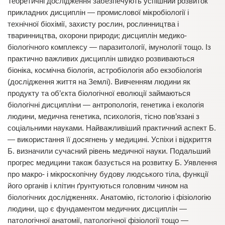
Теоретичні дослідження забезпечують успішний розвиток
прикладних дисциплін — промислової мікробіології і
технічної біохімії, захисту рослин, рослинництва і
тваринництва, охорони природи; дисциплін медико-
біологічного комплексу — паразитології, імунології тощо. Із
практично важливих дисциплін швидко розвиваються
біоніка, космічна біологія, астробіологія або екзобіологія
(дослідження життя на Землі). Вивченням людини як
продукту та об’єкта біологічної еволюції займаються
біологічні дисципліни — антропологія, генетика і екологія
людини, медична генетика, психологія, тісно пов’язані з
соціальними науками. Найважливіший практичний аспект Б.
— використання її досягнень у медицині. Успіхи і відкриття
Б. визначили сучасний рівень медичної науки. Подальший
прогрес медицини також базується на розвитку Б. Уявлення
про макро- і мікроскопічну будову людського тіла, функції
його органів і клітин ґрунтуються головним чином на
біологічних дослідженнях. Анатомію, гістологію і фізіологію
людини, що є фундаментом медичних дисциплін —
патологічної анатомії, патологічної фізіології тощо —