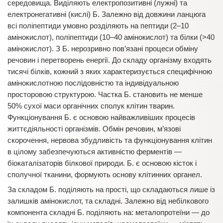
середовища. Виділяють електропозитивні (лужні) та
електронегативні (кислі) Б. Залежно від довжини ланцюга
всі поліпептиди умовно розділяють на пептиди (2–10
амінокислот), поліпептиди (10–40 амінокислот) та білки (>40
амінокислот). З Б. нерозривно пов’язані процеси обміну
речовин і перетворень енергії. До складу організму входять
тисячі білків, кожний з яких характеризується специфічною
амінокислотною послідовністю та індивідуальною
просторовою структурою. Частка Б. становить не менше
50% сухої маси органічних сполук клітин тварин.
Функціонування Б. є основою найважливіших процесів
життєдіяльності організмів. Обмін речовин, м’язові
скорочення, нервова збудливість та функціонування клітин
в цілому забезпечуються активністю ферментів —
біокаталізаторів білкової природи. Б. є основою кісток і
сполучної тканини, формують основу клітинних органел.
За складом Б. поділяють на прості, що складаються лише із
залишків амінокислот, та складні. Залежно від небілкового
компонента складні Б. поділяють на: металопротеїни — до