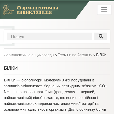
Фармацевтична
енциклопедія
Фармацевтична енциклопедія
>
Терміни по Алфавіту
>
БІЛКИ
БІЛКИ
БІЛКИ
— біополімери, молекули яких побудовані із
залишків амінокислот, з’єднаних пептидним зв’язком –СО–
NH–. Інша назва «протеїни» (грец.
protos
— перший,
найважливіший) відображає те, що вони є постійною і
найважливішою складовою частиною живої матерії та
основою життєдіяльності організмів. Для біосинтезу білків