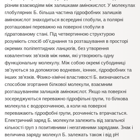
різним взаємодіям між залишками амінокислот. У молекулах
глобулярних Б. більша частина гідрофобних залишків
амінокислот знаходиться всередині глобули, а полярні
розташовані переважно на поверхні глобули в
гідратованому стані. Під четвертинною структурою
розуміють спосіб об’єднання та розташування в просторі
окремих поліпептидних ланцюгів, без утворення
ковалентних зв’язків між ними, які утворюють одну
функціональну молекулу. Між собою окремі субодиниці
зв’зуються за допомогою водневих, іонних, гідрофобних та
інших зв’язків. Фізико-хімічні властивості Б. визначаються
способом згортання білкової молекули, взаємним
розташуванням залишків амінокислот. Якщо на поверхні
зосереджуються переважно гідрофільні групи, то білкова
молекула є водорозчинною, а коли на поверхні
переважають гідрофобні групи, розчинність втрачається.
Електричний заряд Б. молекули залежить від загальної
кількості груп з позитивними і негативними зарядами. Знак і
величина заряду молекул Б. залежать також і від рН