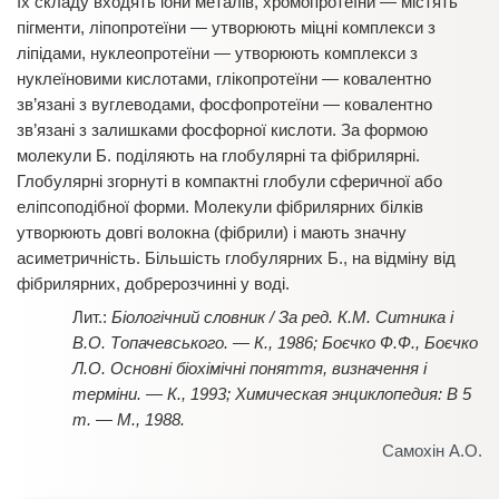
їх складу входять іони металів, хромопротеїни — містять
пігменти, ліпопротеїни — утворюють міцні комплекси з
ліпідами, нуклеопротеїни — утворюють комплекси з
нуклеїновими кислотами, глікопротеїни — ковалентно
зв’язані з вуглеводами, фосфопротеїни — ковалентно
зв’язані з залишками фосфорної кислоти. За формою
молекули Б. поділяють на глобулярні та фібрилярні.
Глобулярні згорнуті в компактні глобули сферичної або
еліпсоподібної форми. Молекули фібрилярних білків
утворюють довгі волокна (фібрили) і мають значну
асиметричність. Більшість глобулярних Б., на відміну від
фібрилярних, добрерозчинні у воді.
Біологічний словник / За ред. К.М. Ситника і
В.О. Топачевського. — К., 1986; Боєчко Ф.Ф., Боєчко
Л.О. Основні біохімічні поняття, визначення і
терміни. — К., 1993; Химическая энциклопедия: В 5
т. — М., 1988.
Самохін А.О.