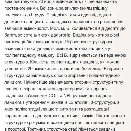
використовують 20 видів амінокислот, які ще називають
протеїногенними. Всі вони, за виключенням гліцину,
належать до L-ряду. Б. відрізняються один від одного
довжиною ланцюга та складом і послідовністю розміщення
залишків амінокислот. Мол. м. Б. коливається від десяти до
багатьох сотень тисяч дальтонів. Виділяють чотири рівні
організації білкових молекул. Первинною структурою
називають послідовність амінокислотних залишків у
поліпептидному ланцюгу. Всі Б. відрізняються за первинною
структурою. Кількість поліпептидних ланцюгів, які можна
утворити із 20 амінокислот, практично безмежна. Вторинна
структура характеризує спосіб згортання поліпептидного
ланцюга. Найчастіше відзначають вторинні структури типу
правої α-спіралі, для якої характерним є утворення
водневих зв’язків між СО- та NH-групами пептидного
ланцюга з утворенням циклів із 13 атомів і β-структури, в
яких поліпептидні ланцюги витягнуті та розташовані
паралельно за допомогою водневих зв’язків. Під третинною
структурою розуміють розміщення поліпептидного ланцюга
в просторі. Третинна структура стабілізується завдяки