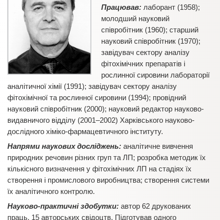
Працював:
лаборант (1958);
молодший науковий
співробітник (1960); старший
науковий співробітник (1970);
завідувач сектору аналізу
фітохімічних препаратів і
рослинної сировини лабораторії
аналітичної хімії (1991); завідувач сектору аналізу
фітохімічної та рослинної сировини (1994); провідний
науковий співробітник (2000); науковий редактор науково-
видавничого відділу (2001–2002) Харківського науково-
дослідного хіміко-фармацевтичного інституту.
Напрями наукових досліджень:
аналітичне вивчення
природних речовин різних груп та ЛП; розробка методик їх
кількісного визначення у фітохімічних ЛП на стадіях їх
створення і промислового виробництва; створення системи
їх аналітичного контролю.
Науково-практичні здобутки:
автор 62 друкованих
праць, 15 авторських свідоцтв. Підготував одного