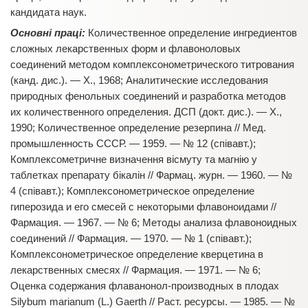
кандидата наук.
Основні праці:
Количественное определение ингредиентов
сложных лекарственных форм и флавоноловых
соединений методом комплексонометрического титрования
(канд. дис.). — Х., 1968; Аналитические исследования
природных фенольных соединений и разработка методов
их количественного определения. ДСП (докт. дис.). — Х.,
1990; Количественное определение резерпина // Мед.
промышленность СССР. — 1959. — № 12 (співавт.);
Комплексометричне визначення вісмуту та магнію у
таблетках препарату бікалін // Фармац. журн. — 1960. — №
4 (співавт.); Комплексонометрическое определение
гиперозида и его смесей с некоторыми флавоноидами //
Фармация. — 1967. — № 6; Методы анализа флавоноидных
соединений // Фармация. — 1970. — № 1 (співавт.);
Комплексонометрическое определение кверцетина в
лекарственных смесях // Фармация. — 1971. — № 6;
Оценка содержания флаванонол-производных в плодах
Silybum marianum (L.) Gaerth // Раст. ресурсы. — 1985. — №