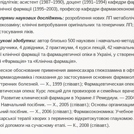
 підлітків; асистент (1987–1990), доцент (1991–1994) кафедри ф
інічної фармації (1995–2003), професор кафедри фармакоекономі
прями наукових досліджень:
розроблення нових ЛП метаболічно
юкозаміну; клінічні випробування оригінальних та генеричних ЛП
стосування ліків.
укові здобутки:
автор близько 500 наукових і навчально-метод
дручники, 4 довідники, 2 практикуми, 4 курси лекцій, 42 навчальн
ї клінічної фармації та фармацевтичної опіки в Україні, у створе
й «Фармація» та «Клінічна фармація».
ское обоснование применения аминосахара глюкозамина в офта
фармакодинамiка i показання до застосування основних фармакол
нутренних болезней. — Х., 1999 (співавт.); Фармацевтическая опе
цевтическая опека: Курс лекций для провизоров и семейных врач
.); Развитие клинической фармации в Украине // Ремедиум. — 200
Навчальний посібник. — Х., 2005 (співавт.); Основы организаци
й посібник. — Х., 2006 (співавт.); Фармакоэкономика: Учебное п
карської терапії хворих з первинною відкритокутовою глаукомою
ї допомоги на сучасному етапі. — К., 2008 (співавт.).