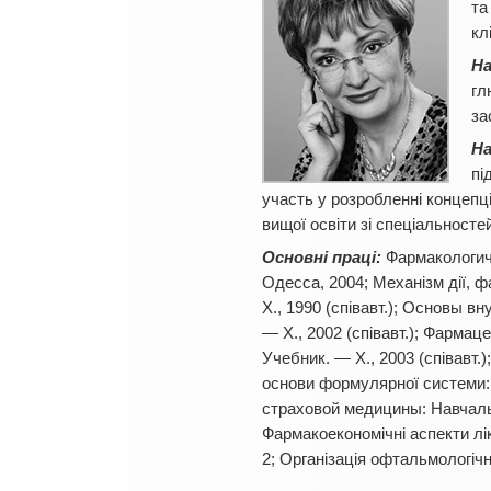
та
кл
На
гл
за
На
пі
участь у розробленні концепці
вищої освіти зі спеціальносте
Основні праці:
Фармакологиче
Одесса, 2004; Механiзм дiї, 
Х., 1990 (співавт.); Основы в
— Х., 2002 (співавт.); Фарма
Учебник. — Х., 2003 (співавт
основи формулярної системи: 
страховой медицины: Навчальни
Фармакоекономічні аспекти лі
2; Організація офтальмологічно