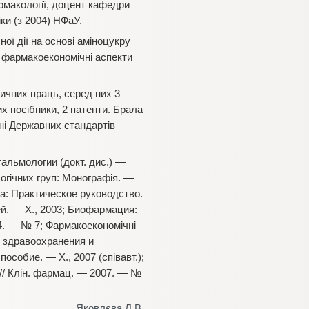
армакології, доцент кафедри
ки (з 2004) НФаУ.
ї дії на основі аміноцукру
; фармакоекономічні аспекти
ичних праць, серед них 3
их посібники, 2 патенти. Брала
нні Державних стандартів
льмологии (докт. дис.) —
огiчних груп: Монографія. —
ка: Практическое руководство.
ей. — Х., 2003; Биофармация:
4. — № 7; Фармакоекономічні
и здравоохранения и
особие. — Х., 2007 (співавт.);
 // Клін. фармац. — 2007. — №
Яковлєва Л.В.