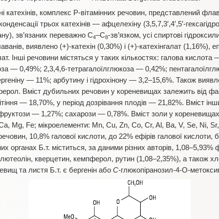
ні катехінів, комплекс Р-вітамінних речовин, представлений флав
онденсації трьох катехінів — афцелехіну (3,5,7,3′,4′,5′-гексагід
вану), зв’язаних переважно С
–С
-зв’язком, усі спиртові гідрокси
4
8
анів, виявлено (+)-катехін (0,30%) і (+)-катехінгалат (1,16%), еп
алат. Інші речовини містяться у таких кількостях: галова кислота
оза — 0,49%; 2,3,4,6-тетрагалоїлглюкоза — 0,42%; пентагалоїлг
ергеніну — 11%; арбутину і гідрохінону — 3,2–15,6%. Також виявл
ерол. Вміст дубильних речовин у кореневищах залежить від фази
ітіння — 18,70%, у період дозрівання плодів — 21,82%. Вміст інш
фруктози — 1,27%; сахарози — 0,78%. Вміст золи у кореневищах
, Mg, Fe; мікроелементи: Mn, Cu, Zn, Co, Cr, Al, Ba, V, Se, Ni, Sr
овин, 10,8% галової кислоти, до 22% ефірів галової кислоти, бер
их органах Б.т. міститься, за даними різних авторів, 1,08–5,93% 
 лютеолін, кверцетин, кемпферол, рутин (1,08–2,35%), а також х
ищ та листя Б.т. є бергенін або
С-
глюкопіранозил-4-О-метоксиг