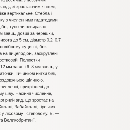
ста рослина з повзучим
авд., зі зростаючим кінцем,
йже вертикальне. Стебла і
боку з численними гидатодами
ібні, тупо чи невиразно
см завш., довші за черешки,
исота до 5 см, діаметр 0,2–0,7
одібному суцвітті, без
 на яйцеподібні, заокруглені
пелюстковий. Пелюстки —
12 мм завд. і 6–8 мм завш., у
аточки. Тичинкові нитки білі,
поздовжньою щілиною.
численні, прикріплені до
му шву. Насіння численне,
когірний вид, що зростає на
йкаллі, Забайкаллі, гірських
 у лісовому і степовому. Б. —
та Великобританії.