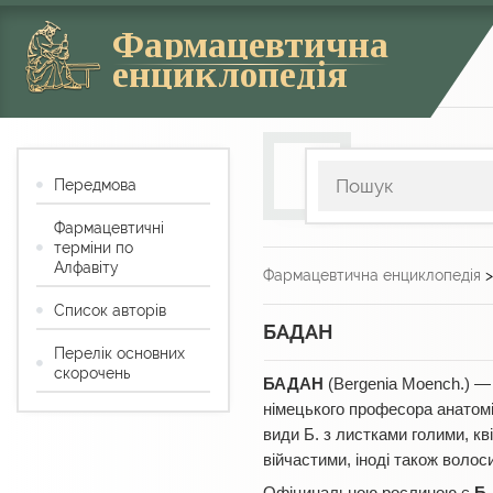
Фармацевтична
енциклопедія
Передмова
Фармацевтичні
терміни по
Алфавіту
Фармацевтична енциклопедія
Список авторів
БАДАН
Перелік основних
скорочень
БАДАН
(Bergenia Moench.) —
німецького професора анатомії,
види Б. з листками голими, кв
війчастими, іноді також волос