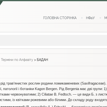
ГОЛОВНА СТОРІНКА
НФаУ
М
>
Терміни по Алфавіту
>
БАДАН
 рід трав’янистих рослин родини ломикаменевих (Saxifragaceae).
 патології і ботаніки Kagon Bergen. Рід Bergenia має дві групи: 1
ітками червонуватими; 2) Ciliatae B. Fedtsch. — це види Б. з ли
истими, із квітками рожевими або білими. До складу роду входять