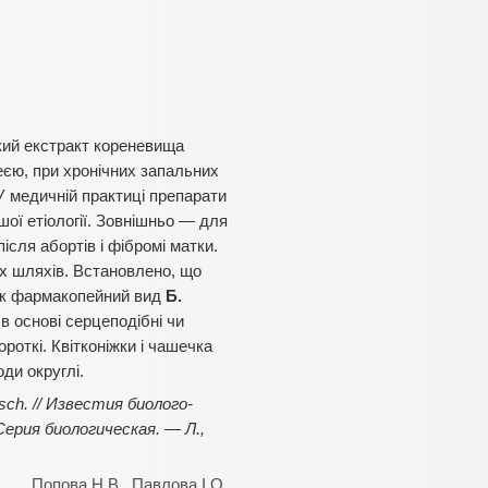
кий екстракт кореневища
єю, при хронічних запальних
У медичній практиці препарати
ншої етіології. Зовнішньо — для
ісля абортів і фібромі матки.
их шляхів. Встановлено, що
 як фармакопейний вид
Б.
, в основі серцеподібні чи
ороткі. Квітконіжки і чашечка
оди округлі.
sch. // Известия биолого-
ерия биологическая. — Л.,
Попова Н.В.
,
Павлова І.О.