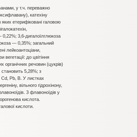
анами, у т.ч. переважно
роксифлавану), катехіну
ли яких етерифіковані галовою
ігалокатехін,
 — 0,22%; 3,6-дигалоїлглюкоза
люкоза — 0,35%; загальний
ені лейкоантоціани,
 вегетації: до цвітіння
их органічних речовин (цукрів)
 становить 5,28%; з
, Cd, Pb, В. У листках
геніну, вільного гідрохінону,
флавоноїдів. З флавоноїдів у
лорогенова кислота.
алової кислоти.