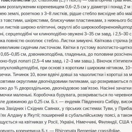
 товстолистий
(B. crassifolia (L.) Fritsch)
— багаторічна трав’яни
им розгалуженим кореневищем 0,6–2,5 см у діаметрі і понад 2 м з
ею землі, розеткою з 3–8 листків, рідше стебло висхідне або ма
і з товстими, шкірястими, блискучими пластинками, з нижнього 
ки листків широко еліптичні, округлі або широкооберненояйцепод
ені, серцеподібні чи клиноподібно-звужені 3–35 см завд. і 2,5–30 
 яка повністю охоплює стебло. Листки зимуючі. Квіткова стрілка (в
невеликим сидячим листочком. Квітки в густому волотисто-щиткоп
,65–0,85 см, дзвоникоподібна, гладенька, до половини розсічена
воно-бурі лопаті (2,5–4 мм завд. і 2–3 мм завш.). Віночок п’яти
опуклояйцеподібні, при основі з коротким і широким нігтиком, 10–
ечки. Тичинок 10, вони вдвічі довші за чашолистки і коротші за м
-жовтими округлими двогніздовими пиляками, що розкриваються 
ко до ¾ двороздільною, двогніздовою зав’яззю. Насінні зачатки 
мочки маленькі. Коробочка бурувата, розкривається по черевно
оле довжиною до 0,25 см. Б.т. — ендемік Південного Сибіру, висо
на Західних і Східних Саянах, у гірських системах Туви, у Приба
в’ях Алдану в Якутії; поширений в субальпійському поясі, а також
ується на квітниках у Росії, Україні, Німеччині, Фінляндії, США 
овують кореневища Б.т. — Rhizomata Bergeniaе crassifoliaе.