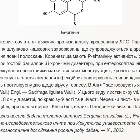
Бергенін
икористовують як в’яжучу, протизапальну, кровоспинну ЛРС. Рід
ння шлунково-кишкових захворювань, що супроводжуються діаре
ня ясен і полоскань. Кореневища мають Р-вітамінну активність. 
и гострій бацилярній і хронічній дизентерії, при ентероколітах і
лікуванні ерозії шийки матки, сильних менструаціях, кровотечах п
пропонується для лікування інфекційних захворювань сечовивідн
ть противірусну дію щодо вірусу герпесу. В Англії застосовують
Wall.) Engl. — Saxifraga ligulata Wall.). У цього виду листки округлі
18 см у діаметрі, по краю зубчасті та війчасті. Черешки листків к
бні, при основі широкі. Квіти білі, великі. Плодоніжки висячі. Пл
рии ареала бадана толстолистного Bergenia crassifolia (L.) Frit
но-исследовательского ин-та при Иркутском университете. С
акогностичне дослідження рослин роду бадан. — Х., 2003.