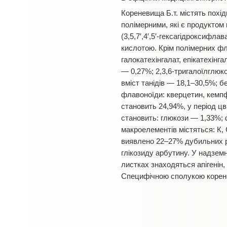
Кореневища Б.т. містять похід
полімерними, які є продуктом к
(3,5,7′,4′,5′-гексагідроксифла
кислотою. Крім полімерних флав
галокатехінгалат, епікатехінг
— 0,27%; 2,3,6-тригалоїлглюк
вміст танідів — 18,1–30,5%; б
флавоноїди: кверцетин, кемпф
становить 24,94%, у період цв
становить: глюкози — 1,33%; 
макроелементів містяться: К, Са
виявлено 22–27% дубильних реч
глікозиду арбутину. У надземн
листках знаходяться апігенін,
Специфічною сполукою коренев