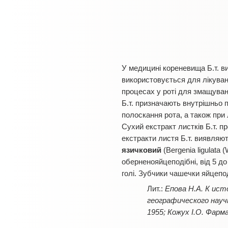
У медицині кореневища Б.т. в
використовується для лікува
процесах у роті для змащуван
Б.т. призначають внутрішньо пр
полоскання рота, а також при 
Сухий екстракт листків Б.т. 
екстракти листя Б.т. виявляю
язичковий
(Bergenia ligulata (
оберненояйцеподібні, від 5 до 
голі. Зубчики чашечки яйцеподі
Епова Н.А. К исто
географического науч
1955; Кожух І.О. Фарм