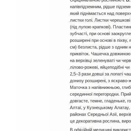
Офіцинальною рослиною є
Б.
напівпідземним, рідше підземн
який піднімається над поверхн
листки голі. Листки черешков
(під лупою крапкові). Пластин
зубчасті, при основі заокругл
розширені при основі в піхву,
см) безлиста, рідше з одним 
приквіток. Чашечка довжиною 0
на верхівці зеленуваті чи чер
лілово-рожеві, яйцеподібні чи 
2,5–3 рази довші за лопаті чаш
донизу розширені, з яскраво
Маточка з напівнижньою, глибо
серединної перегородки. Прий
довгасте, темне, гладеньке, г
Алтаї, у Кузнецькому Алатау, 
районах Середньої Азії, верхі
це декоративна рослина, вирощ
В офіційній медицині використ