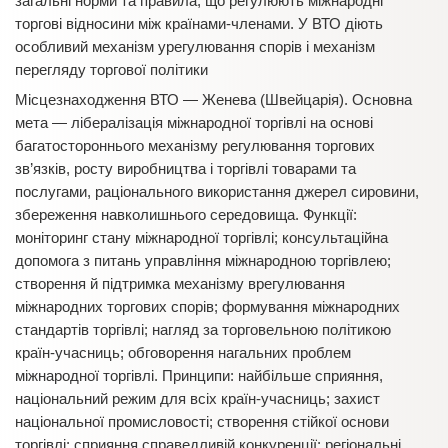
загальні норми та правила, що регулюють міжнародні
торгові відносини між країнами-членами. У ВТО діють
особливий механізм урегулювання спорів і механізм
перегляду торгової політики
Місцезнаходження ВТО — Женева (Швейцарія). Основна
мета — лібералізація міжнародної торгівлі на основі
багатостороннього механізму регулювання торгових
зв’язків, росту виробництва і торгівлі товарами та
послугами, раціонального використання джерел сировини,
збереження навколишнього середовища. Функції:
моніторинг стану міжнародної торгівлі; консультаційна
допомога з питань управління міжнародною торгівлею;
створення й підтримка механізму врегулювання
міжнародних торгових спорів; формування міжнародних
стандартів торгівлі; нагляд за торговельною політикою
країн-учасниць; обговорення нагальних проблем
міжнародної торгівлі. Принципи: найбільше сприяння,
національний режим для всіх країн-учасниць; захист
національної промисловості; створення стійкої основи
торгівлі; сприяння справедливій конкуренції; регіональні