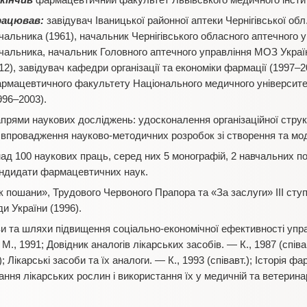
кінчив
фармацевтичний факультет Львівського медичного інстит
рацював:
завідувач Іваницької районної аптеки Чернігівської обл.
чальника (1961), начальник Чернігівського обласного аптечного у
чальника, начальник Головного аптечного управління МОЗ Україн
12), завідувач кафедри організації та економіки фармації (1997–
рмацевтичного факультету Національного медичного університе
996–2003).
прями наукових досліджень: удосконалення організаційної стру
 впровадження науково-методичних розробок зі створення та мод
ад 100 наукових праць, серед них 5 монографій, 2 навчальних по
кандидати фармацевтичних наук.
 пошани», Трудового Червоного Прапора та «За заслуги» ІІІ ст
и України (1996).
и та шляхи підвищення соціально-економічної ефективності упр
М., 1991; Довідник аналогів лікарських засобів. — К., 1987 (співа
); Лікарські засоби та їх аналоги. — К., 1993 (співавт.); Історія фа
вання лікарських рослин і використання їх у медичній та ветеринар