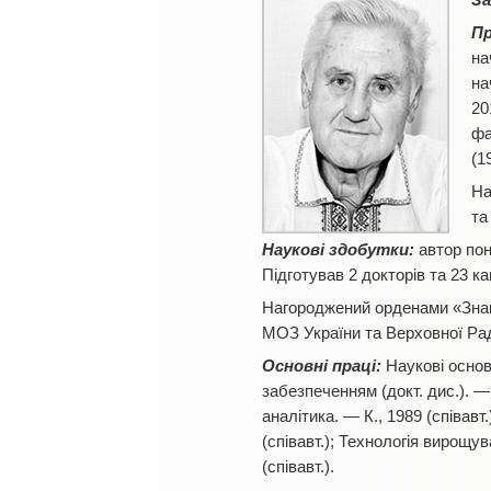
За
П
на
на
20
фа
(1
На
та
Наукові здобутки:
автор пон
Підготував 2 докторів та 23 
Нагороджений орденами «Знак
МОЗ України та Верховної Рад
Основні праці:
Наукові основ
забезпеченням (докт. дис.). — 
аналітика. — К., 1989 (співавт.
(співавт.); Технологія вирощу
(співавт.).