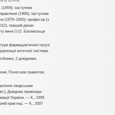
уту (1959).
 (1959); заступник
правління (1966); заступник
и (1979–1992); професор (з
2012), перший декан
ту імені О.О. Богомольця
ктури фармацевтичної галузі
ернізації аптечної системи.
сібники, 2 довідники.
упеня, Почесною грамотою
авління лікарським
вт.); Довідник провізора-
рмації України. — К., 1999
ній практиці. — К., 2007