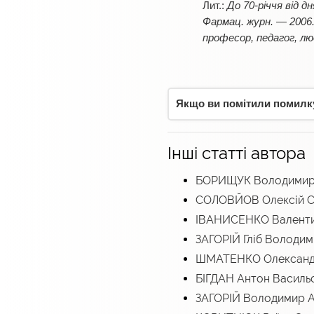
До 70-річчя від 
Фармац. журн. — 2006
професор, педагог, люд
Якщо ви помітили помилку,
Інші статті автора
БОРИЩУК Володимир
СОЛОВЙОВ Олексій С
ІВАНИСЕНКО Валенти
ЗАГОРІЙ Гліб Володи
ШМАТЕНКО Олександ
БІГДАН Антон Василь
ЗАГОРІЙ Володимир 