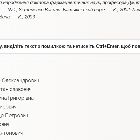
дня народження доктора фармацевтичних наук, професора Дмит
. — № 1; Устименко Василь. Батьківський поріг. — К., 2002; 
ина. — К., 2003.
 виділіть текст з помилкою та натисніть Ctrl+Enter, щоб по
 Олександрович
таніславович
на Григорівна
мирович
р Петрович
ович
Антонович