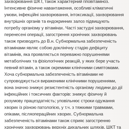
захворювання ШКТ, також характерний гіповітаміноз.
Інтенсивне фізичне навантаження, особливі кліматичні
умови, інфекційні захворювання, інтоксикації, захворювання
внутрішніх органів та ендокринних залоз підвищують
потребу організму у вітамінах. Часті застудні захворювання,
перенесені операції, загострення хронічних захворювань
також призводять до В.н. Субнормальна забезпеченість
вітамінами являє собою доклінічну стадію дефіциту
вітамінів, яка проявляється переважно порушеннями
метаболічних та фізіологічних реакцій, у яких бере участь
певний вітамін, а також окремими клінічними симптомами.
Хоча субнормальна забезпеченість вітамінами не
супроводжується вираженими клінічними порушеннями,
вона значно знижує резистентність організму людини до дії
інфекційних і токсичних факторів: знижує фізичну й
розумову працездатність; уповільнює строки одужання
хворих із різною патологією, у т.ч. з тяжкими травмами,
опіками, післяопераційних хворих. Субнормальна
забезпеченість вітамінами також сприяє загостренню
хронічних захворювань верхніх дихальних шляхів, ШКТ та