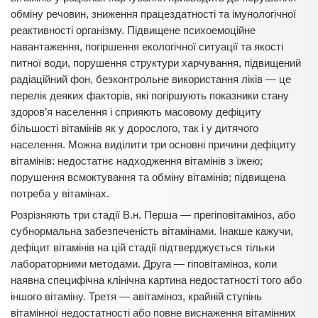
обміну речовин, зниження працездатності та імунологічної
реактивності організму. Підвищене психоемоційне
навантаження, погіршення екологічної ситуації та якості
питної води, порушення структури харчування, підвищений
радіаційний фон, безконтрольне використання ліків — це
перелік деяких факторів, які погіршують показники стану
здоров’я населення і сприяють масовому дефіциту
більшості вітамінів як у дорослого, так і у дитячого
населення. Можна виділити три основні причини дефіциту
вітамінів: недостатнє надходження вітамінів з їжею;
порушення всмоктування та обміну вітамінів; підвищена
потреба у вітамінах.
Розрізняють три стадії В.н. Перша — прегіповітаміноз, або
субнормальна забезпеченість вітамінами. Інакше кажучи,
дефіцит вітамінів на цій стадії підтверджується тільки
лабораторними методами. Друга — гіповітаміноз, коли
наявна специфічна клінічна картина недостатності того або
іншого вітаміну. Третя — авітаміноз, крайній ступінь
вітамінної недостатності або повне виснаження вітамінних