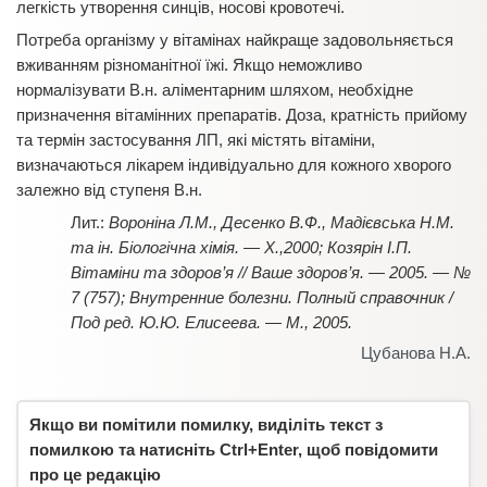
легкість утворення синців, носові кровотечі.
Потреба організму у вітамінах найкраще задовольняється
вживанням різноманітної їжі. Якщо неможливо
нормалізувати В.н. аліментарним шляхом, необхідне
призначення вітамінних препаратів. Доза, кратність прийому
та термін застосування ЛП, які містять вітаміни,
визначаються лікарем індивідуально для кожного хворого
залежно від ступеня В.н.
Вороніна Л.М., Десенко В.Ф., Мадієвська Н.М.
та ін. Біологічна хімія. — Х.,2000; Козярін І.П.
Вітаміни та здоров’я // Ваше здоров’я. — 2005. — №
7 (757); Внутренние болезни. Полный справочник /
Под ред. Ю.Ю. Елисеева. — М., 2005.
Цубанова Н.А.
Якщо ви помітили помилку, виділіть текст з
помилкою та натисніть Ctrl+Enter, щоб повідомити
про це редакцію