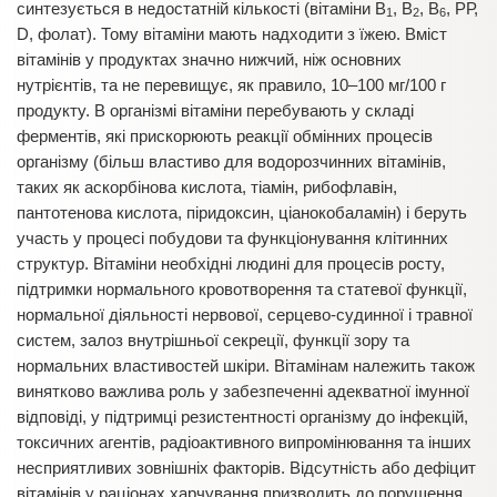
синтезується в недостатній кількості (вітаміни В
, В
, В
, РР,
1
2
6
D, фолат). Тому вітаміни мають надходити з їжею. Вміст
вітамінів у продуктах значно нижчий, ніж основних
нутрієнтів, та не перевищує, як правило, 10–100 мг/100 г
продукту. В організмі вітаміни перебувають у складі
ферментів, які прискорюють реакції обмінних процесів
організму (більш властиво для водорозчинних вітамінів,
таких як аскорбінова кислота, тіамін, рибофлавін,
пантотенова кислота, піридоксин, ціанокобаламін) і беруть
участь у процесі побудови та функціонування клітинних
структур. Вітаміни необхідні людині для процесів росту,
підтримки нормального кровотворення та статевої функції,
нормальної діяльності нервової, серцево-судинної і травної
систем, залоз внутрішньої секреції, функції зору та
нормальних властивостей шкіри. Вітамінам належить також
винятково важлива роль у забезпеченні адекватної імунної
відповіді, у підтримці резистентності організму до інфекцій,
токсичних агентів, радіоактивного випромінювання та інших
несприятливих зовнішніх факторів. Відсутність або дефіцит
вітамінів у раціонах харчування призводить до порушення