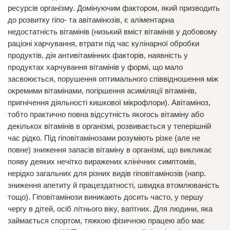
ресурсів організму. Домінуючим фактором, який призводить
до розвитку гіпо- та авітамінозів, є аліментарна
недостатність вітамінів (низький вміст вітамінів у добовому
раціоні харчування, втрати під час кулінарної обробки
продуктів, дія антивітамінних факторів, наявність у
продуктах харчування вітамінів у формі, що мало
засвоюється, порушення оптимального співвідношення між
окремими вітамінами, погіршення асиміляції вітамінів,
пригнічення діяльності кишкової мікрофлори). Авітаміноз,
тобто практично повна відсутність якогось вітаміну або
декількох вітамінів в організмі, розвивається у теперішній
час рідко. Під гіповітамінозами розуміють різке (але не
повне) зниження запасів вітаміну в організмі, що викликає
появу деяких нечітко виражених клінічних симптомів,
нерідко загальних для різних видів гіповітамінозів (напр.
зниження апетиту й працездатності, швидка втомлюваність
тощо). Гіповітамінози виникають досить часто, у першу
чергу в дітей, осіб літнього віку, вагітних. Для людини, яка
займається спортом, тяжкою фізичною працею або має