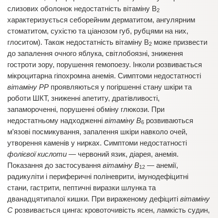
слизових оболонок недостатність вітаміну В
2
характеризується себорейним дерматитом, ангулярним
стоматитом, сухістю та ціанозом губ, рубцями на них,
глоситом). Також недостатність вітаміну В
може призвести
2
до запалення очного яблука, світлобоязні, зниження
гостроти зору, порушення гемопоезу. Інколи розвивається
мікроцитарна гіпохромна анемія. Симптоми недостатності
вітаміну РР
проявляються у погіршенні стану шкіри та
роботи ШКТ, зниженні апетиту, дратівливості,
запамороченні, порушенні обміну глюкози. При
недостатньому надходженні
вітаміну В
розвиваються
6
м’язові посмикування, запалення шкіри навколо очей,
утворення каменів у нирках. Симптоми недостатності
фолієвої кислоти
— червоний язик, діарея, анемія.
Показання до застосування
вітаміну В
— анемії,
12
радикуліти і периферичні поліневрити, імунодефіцитні
стани, гастрити, пептичні виразки шлунка та
дванадцятипалої кишки. При вираженому дефіциті
вітаміну
С
розвивається цинга: кровоточивість ясен, ламкість судин,