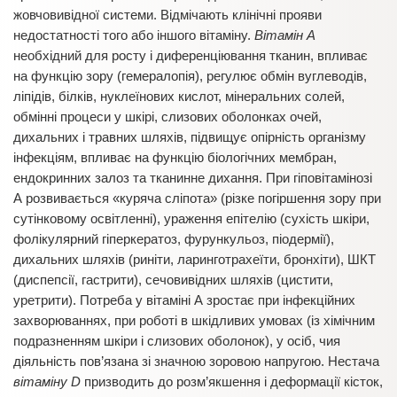
жовчовивідної системи. Відмічають клінічні прояви
недостатності того або іншого вітаміну.
Вітамін А
необхідний для росту і диференціювання тканин, впливає
на функцію зору (гемералопія), регулює обмін вуглеводів,
ліпідів, білків, нуклеїнових кислот, мінеральних солей,
обмінні процеси у шкірі, слизових оболонках очей,
дихальних і травних шляхів, підвищує опірність організму
інфекціям, впливає на функцію біологічних мембран,
ендокринних залоз та тканинне дихання. При гіповітамінозі
А розвивається «куряча сліпота» (різке погіршення зору при
сутінковому освітленні), ураження епітелію (сухість шкіри,
фолікулярний гіперкератоз, фурункульоз, піодермії),
дихальних шляхів (риніти, ларинготрахеїти, бронхіти), ШКТ
(диспепсії, гастрити), сечовивідних шляхів (цистити,
уретрити). Потреба у вітаміні А зростає при інфекційних
захворюваннях, при роботі в шкідливих умовах (із хімічним
подразненням шкіри і слизових оболонок), у осіб, чия
діяльність пов’язана зі значною зоровою напругою. Нестача
вітаміну D
призводить до розм’якшення і деформації кісток,