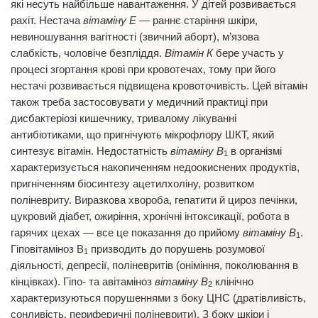
які несуть найбільше навантаження. У дітей розвивається
рахіт. Нестача
вітаміну Е —
раннє старіння шкіри,
невиношування вагітності (звичний аборт), м’язова
слабкість, чоловіче безпліддя.
Вітамін К
бере участь у
процесі згортання крові при кровотечах, тому при його
нестачі розвивається підвищена кровоточивість. Цей вітамін
також треба застосовувати у медичний практиці при
дисбактеріозі кишечнику, тривалому лікуванні
антибіотиками, що пригнічують мікрофлору ШКТ, який
синтезує вітамін. Недостатність
вітаміну В
в організмі
1
характеризується накопиченням недоокиснених продуктів,
пригніченням біосинтезу ацетилхоліну, розвитком
поліневриту. Виразкова хвороба, гепатити й цироз печінки,
цукровий діабет, ожиріння, хронічні інтоксикації, робота в
гарячих цехах — все це показання до прийому
вітаміну В
.
1
Гіповітаміноз В
призводить до порушень розумової
1
діяльності, депресії, поліневритів (оніміння, поколювання в
кінцівках). Гіпо- та авітаміноз
вітаміну В
клінічно
2
характеризуються порушеннями з боку ЦНС (дратівливість,
сонливість, периферичні поліневрити). З боку шкіри і