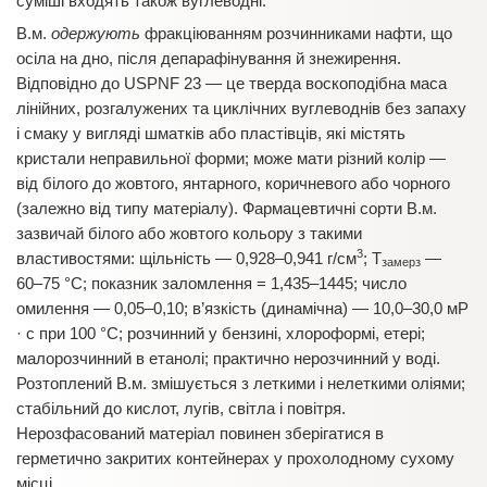
суміші входять також вуглеводні.
В.м.
одержують
фракціюванням розчинниками нафти, що
осіла на дно, після депарафінування й знежирення.
Відповідно до USPNF 23 — це тверда воскоподібна маса
лінійних, розгалужених та циклічних вуглеводнів без запаху
і смаку у вигляді шматків або пластівців, які містять
кристали неправильної форми; може мати різний колір —
від білого до жовтого, янтарного, коричневого або чорного
(залежно від типу матеріалу). Фармацевтичні сорти В.м.
зазвичай білого або жовтого кольору з такими
3
властивостями: щільність — 0,928–0,941 г/см
; T
—
замерз
60–75 °С; показник заломлення = 1,435–1445; число
омилення — 0,05–0,10; в’язкість (динамічна) — 10,0–30,0 мР
· с при 100 °С; розчинний у бензині, хлороформі, етері;
малорозчинний в етанолі; практично нерозчинний у воді.
Розтоплений В.м. змішується з леткими і нелеткими оліями;
стабільний до кислот, лугів, світла і повітря.
Нерозфасований матеріал повинен зберігатися в
герметично закритих контейнерах у прохолодному сухому
місці.