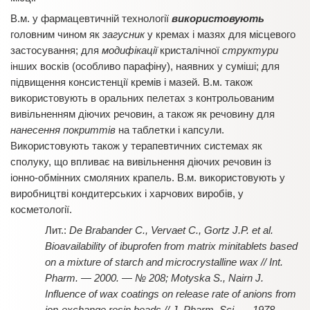
В.м. у фармацевтичній технології
використовують
головним чином як
загусник
у кремах і мазях для місцевого
застосування; для
модифікації
кристалічної
структури
інших восків (особливо парафіну), наявних у суміші; для
підвищення консистенції кремів і мазей. В.м. також
використовують в оральних пелетах з контрольованим
вивільненням діючих речовин, а також як речовину для
нанесення покриттів
на таблетки і капсули.
Використовують також у терапевтичних системах як
сполуку, що впливає на вивільнення діючих речовин із
іонно-обмінних смоляних крапель. В.м. використовують у
виробництві кондитерських і харчових виробів, у
косметології.
De Brabander C., Vervaet C., Gortz J.P. et al.
Bioavailability of ibuprofen from matrix minitablets based
on a mixture of starch and microcrystalline wax // Int.
Pharm. — 2000. — № 208; Motyska S., Nairn J.
Influence of wax coatings on release rate of anions from
ion-exchange resin beads // J. Pharm. Sci. — 1978. —