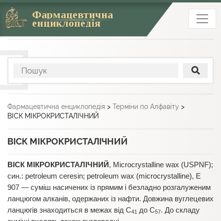
Фармацевтична
енциклопедія
Фармацевтична енциклопедія
>
Терміни по Алфавіту
>
ВІСК МІКРОКРИСТАЛІЧНИЙ
ВІСК МІКРОКРИСТАЛІЧНИЙ
ВІСК МІКРОКРИСТАЛІЧНИЙ
, Microcrystalline wax (USPNF);
син.: petroleum ceresin; petroleum wax (microcrystalline), Е
907 — суміш насичених із прямим і безладно розгалуженим
ланцюгом алканів, одержаних із нафти. Довжина вуглецевих
ланцюгів знаходиться в межах від С
до С
. До складу
41
57