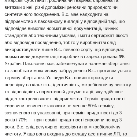
лікарські субстанції, рослина чи тварина, сировина та
витяжки з неї, різні допоміжні речовини природного чи
синтетичного походження. В.с. має надходити на
підприємство в пакованому вигляді у відповідній тарі, що
відповідає вимогам нормативної документації, чинних
стандартів або технічним умовам, і мати сертифікат якості
або відповідні посвідчення, тобто у виробництві слід
використовувати лише В.с. певного сорту, що відповідає
нормативній документації виробників і зареєстрована ФК
України. Паковання має забезпечувати належне зберігання
та запобігати можливому забрудненню В.с. протягом усього
терміну зберігання. Усі види В.с. повинні проходити
перевірку на кількість, ідентичність, мікробіологічну чистоту
та відповідність нормативній документації, яку здійснює
відділ контролю якості підприємства. Термін придатності
сировини повинен становити не менше 80% терміну,
зазначеного на упакованні, при терміні придатності до 3
років і 70% — при терміні придатності сировини понад 3
роки. В.с. слід регулярно перевіряти на мікробіологічну
чистоту. Якщо вона входить до складу асептичних ЛП, то