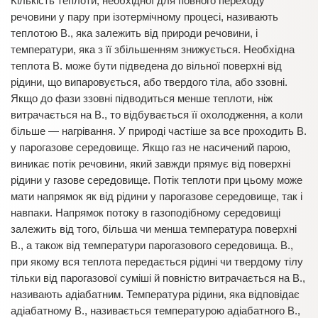
Кількість теплоти, необхідної для повного переходу
речовини у пару при ізотермічному процесі, називають
теплотою В., яка залежить від природи речовини, і
температури, яка з її збільшенням знижується. Необхідна
теплота В. може бути підведена до вільної поверхні від
рідини, що випаровується, або твердого тіла, або ззовні.
Якщо до фази ззовні підводиться менше теплоти, ніж
витрачається на В., то відбувається її охолодження, а коли
більше — нагрівання. У природі частіше за все проходить В.
у парогазове середовище. Якщо газ не насичений парою,
виникає потік речовини, який завжди прямує від поверхні
рідини у газове середовище. Потік теплоти при цьому може
мати напрямок як від рідини у парогазове середовище, так і
навпаки. Напрямок потоку в газоподібному середовищі
залежить від того, більша чи менша температура поверхні
В., а також від температури парогазового середовища. В.,
при якому вся теплота передається рідині чи твердому тілу
тільки від парогазової суміші й повністю витрачається на В.,
називають адіабатним. Температура рідини, яка відповідає
адіабатному В., називається температурою адіабатного В.,