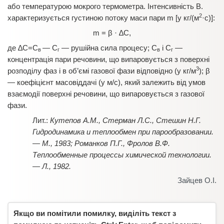
або температурою мокрого термометра. Інтенсивність В.
2
характеризується густиною потоку маси пари m [у кг/(м
·с)]:
m = β · ∆C,
де ∆C=С
— С
— рушійна сила процесу; С
і С
—
в
г
в
г
концентрація пари речовини, що випаровується з поверхні
3
розподілу фаз і в об’ємі газової фази відповідно (у кг/м
); β
— коефіцієнт масовіддачі (у м/с), який залежить від умов
взаємодії поверхні речовини, що випаровується з газової
фази.
Кутепов А.М., Стерман Л.С., Стешин Н.Г.
Гидродинамика и теплообмен при парообразовании.
— М., 1983; Романков П.Г., Фролов В.Ф.
Теплообменные процессы химической технологии.
— Л., 1982.
Зайцев О.І.
Якщо ви помітили помилку, виділіть текст з