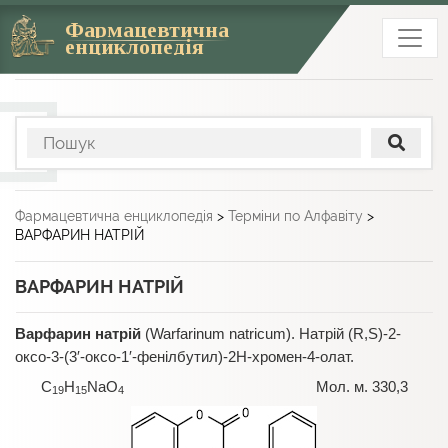
Фармацевтична
енциклопедія
Фармацевтична енциклопедія
>
Терміни по Алфавіту
>
ВАРФАРИН НАТРІЙ
ВАРФАРИН НАТРІЙ
Варфарин натрій
(Warfarinum natricum). Натрій (R,S)-2-
оксо-3-(3′-оксо-1′-фенілбутил)-2Н-хромен-4-олат.
C
H
NaO
Мол. м. 330,3
19
15
4