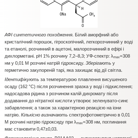
АФІ синтетичного походження.
Білий аморфний або
кристалічний порошок, гігроскопічний, легкорозчинний у воді
та етанолі, розчинний в ацетоні, малорозчинний в ефірі і
дихлорметані. рН 1% розчину 7,2–8,3; УФ-спектр: λ
=308
max
нм у 0,01 М розчині натрій гідроксиду.
Зберігають
у
герметично закупореній тарі, яка захищає від дії світла.
Ідентифікують
за
температурою плавлення висушеного
осаду (162 °С) після розчинення зразка у воді і підкислення;
надосадова рідина з розчином калій дихромату після
додавання до нітратної кислоти утворює зеленувато-синє
забарвлення; а також за характерною реакцією на іони
натрію.
Кількісно визначають
спектрофотометрично в 0,01
М розчині натрію гідроксиду при λ
=308 нм, поглинання
max
має становити 0,47±0,03.