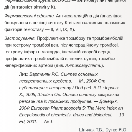
Фармакологічна група.
В01АА03 — антикоагулянт непрямої
дії (антагоніст вітаміну К).
Фармакологічні ефекти.
Антикоагуляційна дія (внаслідок
блокування в печінці синтезу К-вітамінзалежних плазмових
факторів гемостазу — ІІ, VІІ, ІХ, Х).
Застосування.
Профілактика тромбозу та тромбоемболій
при гострому тромбозі вен, післяопераційному тромбозі,
гострому інфаркті міокарда, ішемічній хворобі серця,
профілактика тромбоемболій вінцевих судин, тромбоз
непериферійних артерій (див.
Антикоагулянти
).
Вартанян Р.С. Синтез основных
лекарственных средств. — М., 2004; От
субстанции к лекарству / Под ред. В.П. Черных. —
Х., 2005; Швайка Ол. Основи синтезу лікарських
речовин та їх проміжних продуктів. — Донецьк,
2004; European Pharmacopoeia 5; Тhе Меrc index an
Encyclopedia of chemicals, drugs and biological. — 13
Ed, 2001. — № 1.
Шпичак Т.В.
,
Бутко Я.О.