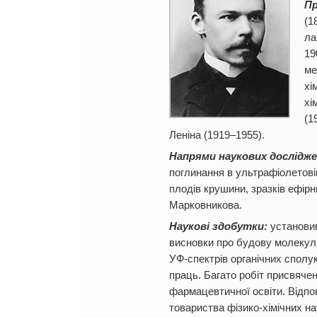
П
(1
ла
19
ме
хі
хі
(1
Леніна (1919–1955).
Напрями наукових дослідже
поглинання в ультрафіолетовій
плодів крушини, зразків ефір
Марковникова.
Наукові здобутки:
установив
висновки про будову молекул.
УФ-спектрів органічних сполук
праць. Багато робіт присвячен
фармацевтичної освіти. Відпо
товариства фізико-хімічних на