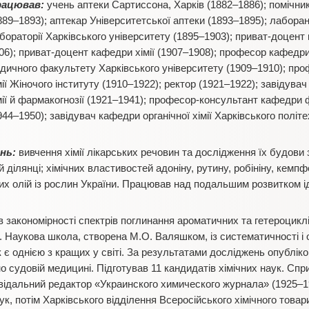
рацював:
учень аптеки Сартиссона, Харків (1882–1886); помічник
889–1893); аптекар Університетської аптеки (1893–1895); лабор
бораторії Харківського університету (1895–1903); приват-доцент
06); приват-доцент кафедри хімії (1907–1908); професор кафедри
дичного факультету Харківського університету (1909–1910); пр
мії Жіночого інституту (1910–1922); ректор (1921–1922); завідув
мії й фармакогнозії (1921–1941); професор-консультант кафедри 
944–1950); завідувач кафедри органічної хімії Харківського політех
нь:
вивчення хімії лікарських речовин та дослідження їх будови 
 ділянці; хімічних властивостей адоніну, рутину, робініну, кемп
них олій із рослин України. Працював над подальшим розвитком і
 закономірності спектрів поглинання ароматичних та гетероциклі
 Наукова школа, створена М.О. Валяшком, із систематичності і
 є однією з кращих у світі. За результатами досліджень опублік
о судовій медицині. Підготував 11 кандидатів хімічних наук. Спри
відальний редактор «Украинского химического журнала» (1925–19
ук, потім Харківського відділення Всеросійського хімічного товар