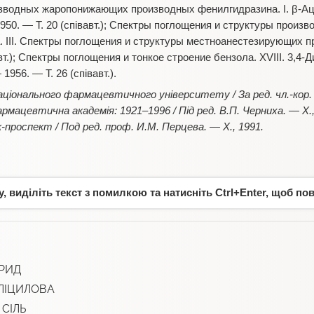
изводных жаропонижающих производных фенилгидразина. I. β-А
950. — Т. 20 (співавт.); Спектры поглощения и структуры прои
 III. Спектры поглощения и структуры местноанестезирующих п
т.); Спектры поглощения и тонкое строение бензола. ХVIII. 3,4-
956. — Т. 26 (співавт.).
аціонального фармацевтичного університету / За ред. чл.-кор.
фармацевтична академія: 1921–1996 / Під ред. В.П. Черниха. — Х
проспект / Под ред. проф. И.М. Перцева. — Х., 1991.
 виділіть текст з помилкою та натисніть Ctrl+Enter, щоб по
ОРИД
ЛІЦИЛОВА
СІЛЬ