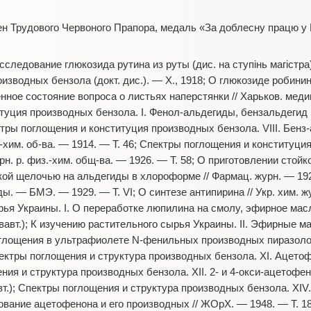
н Трудового Червоного Прапора, медаль «За доблесну працю у Ве
следование глюкозида рутина из руты (дис. на ступінь магістра)
зводных бензола (докт. дис.). — Х., 1918; О глюкозиде робинине
нное состояние вопроса о листьях наперстянки // Харьков. медиц
уция производных бензола. I. Фенол-альдегиды, бензальдегид и
ктры поглощения и конституция производных бензола. VIII. Бенз
.-хим. об-ва. — 1914. — Т. 46; Спектры поглощения и конституци
н. р. физ.-хим. общ-ва. — 1926. — Т. 58; О приготовлении стойк
дкой щелочью на альдегиды в хлороформе // Фармац. журн. — 19
ы. — БМЭ. — 1929. — Т. VI; О синтезе антипирина // Укр. хим. жур
ья Украины. I. О переработке люпилина на смолу, эфирное масл
івавт.); К изучению растительного сырья Украины. II. Эфирные ма
 поглощения в ультрафиолете N-фенильных производных пиразолон
пектры поглощения и структура производных бензола. ХI. Ацетоф
щения и структура производных бензола. ХII. 2- и 4-окси-ацетоф
вт.); Спектры поглощения и структура производных бензола. ХI
ание ацетофенона и его производных // ЖОрХ. — 1948. — Т. 18 