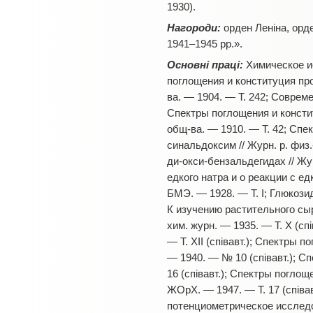
1930).
Нагороди:
орден Леніна, орде
1941–1945 рр.».
Основні праці:
Химическое ис
поглощения и конституция прои
ва. — 1904. — Т. 242; Совреме
Спектры поглощения и констит
общ-ва. — 1910. — Т. 42; Спе
синальдоксим // Журн. р. физ
ди-окси-бензальдегидах // Жур
едкого натра и о реакции с е
БМЭ. — 1928. — Т. I; Глюкозид
К изучению растительного сыр
хим. журн. — 1935. — Т. Х (сп
— Т. ХII (співавт.); Спектры
— 1940. — № 10 (співавт.); С
16 (співавт.); Спектры погло
ЖОрХ. — 1947. — Т. 17 (співа
потенциометрическое исследов