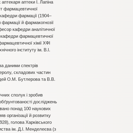
 аптекаря аптеки І. Лапіна
ант фармацевтичної
 кафедри фармації (1904–
 фармації й фармакогнозії
офесор кафедри аналітичної
ач кафедри фармацевтичної
фармацевтичної хімії ХФІ
нічного інституту ім. В.І.
за даними спектрів
феролу, складових частин
дей О.М. Бутлерова та В.В.
чних сполук і зробив
 обґрунтованості досліджень
овано понад 100 наукових
яв організації й розвитку
28), голова Харківського
иства ім. Д.І. Менделеєва (з