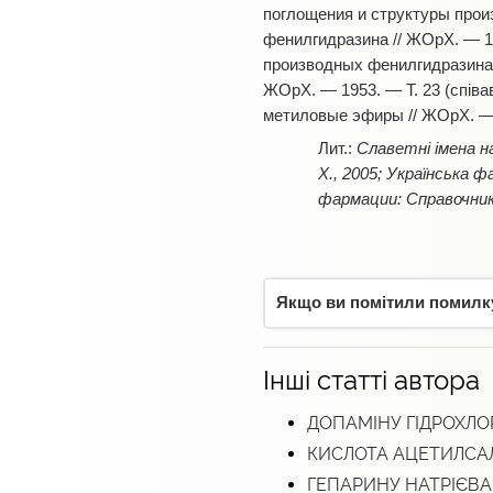
поглощения и структуры про
фенилгидразина // ЖОрХ. — 1
производных фенилгидразина.
ЖОрХ. — 1953. — Т. 23 (співав
метиловые эфиры // ЖОрХ. — 1
Славетні імена н
Х., 2005; Українська 
фармации: Справочник-
Якщо ви помітили помилку,
Інші статті автора
ДОПАМІНУ ГІДРОХЛ
КИСЛОТА АЦЕТИЛСА
ГЕПАРИНУ НАТРІЄВА 