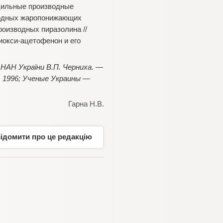
цильные производные
зводных жаропонижающих
роизводных пиразолина //
Диокси-ацетофенон и его
 НАН України В.П. Черниха. —
., 1996; Ученые Украины —
Гарна Н.В.
відомити про це редакцію