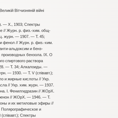
ликій Вітчизняній війні
. — Х., 1903; Спектры
 // Журн. р. физ.-хим. общ-
. журн. — 1907. — Т. 45;
 фенол // Журн. р. физ.-хим.
-анти-альдоксим и бенз-
я производных бензола. IХ. О
ого спиртового раствора
28. — Т. 34; Алкалоиды. —
н. — 1930. — Т. V (співавт.);
о и жирные кислоты // Укр.
сла // Укр. хим. журн. — 1937.
а. I. Фенилгидразин // ЖОрХ.
енон // ЖОрХ. — 1946. — Т.
еноны и их метиловые эфиры //
V. Полярографическое и
(співавт.); Спектры