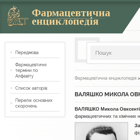
Фармацевтична
енциклопедія
Передмова
Фармацевтичні
терміни по
Алфавіту
Фармацевтична енциклопедія
Список авторів
ВАЛЯШКО МИКОЛА ОВ
Перелік основних
скорочень
ВАЛЯШКО Микола Овксент
фармацевтичних та хімічних на
За
фі