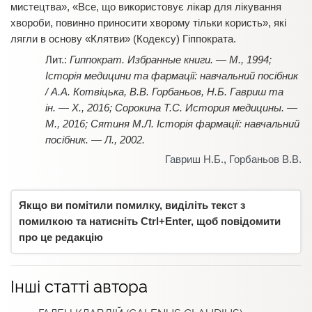
мистецтва», «Все, що використовує лікар для лікування
хвороби, повинно приносити хворому тільки користь», які
лягли в основу «Клятви» (Кодексу) Гіппократа.
Гиппократ. Избранные книги. — М., 1994;
Історія медицини та фармації: навчальний посібник
/ А.А. Котвіцька, В.В. Горбаньов, Н.Б. Гавриш та
ін. — Х., 2016; Сорокина Т.С. История медицины. —
М., 2016; Сятиня М.Л. Історія фармації: навчальний
посібник. — Л., 2002.
Гавриш Н.Б.
,
Горбаньов В.В.
Якщо ви помітили помилку, виділіть текст з
помилкою та натисніть Ctrl+Enter, щоб повідомити
про це редакцію
Інші статті автора