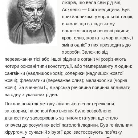
лікарів, що вела свій рід від
Асклепія — бога медицини. Був
прихильником гуморальної теорії,
вважав, що в людському
організмі чотири основні рідини:
кров, слиз, жовта та чорна жовч, і
зміна однієї з них призводить до
хвороби. Залежно від
переважання тієї або іншої рідини в організмі розрізняють
чотири основні типи конституції, або темпераменту людини:
сангвініки (надлишок крові); холерики (надлишок жовтої
жовчі); флегматики (переважає слиз); меланхоліки (чорна
жовч). За вченням Г., лікарська речовина повинна впливати
на одну з указаних рідин.
Поклав початок методу лікарського спостереження
за хворим, на основі його вчення було розроблено
діагностику захворювань за типом статури, що стало
ключем до розуміння всієї патології людини. Був геніальним
хірургом, у сучасній хірургії досі застосовують пов’язку