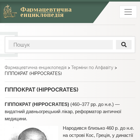
Фармацевтична
енциклопедія
Фармацевтична енциклопедія
>
Терміни по Алфавіту
>
ГІППОКРАТ (HIPPOCRATES)
ГІППОКРАТ (HIPPOCRATES)
ГІППОКРАТ (HIPPOCRATES)
(460–377 рр. до н.е.) —
видатний давньогрецький лікар, реформатор античної
медицини.
Народився близько 460 р. до н.е.
на острові Кос, Греція, у династії