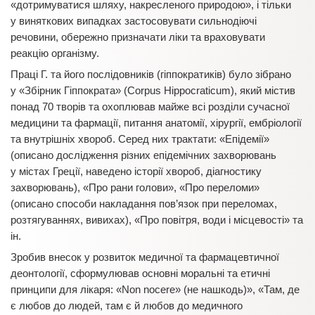
«дотримуватися шляху, накресленого природою», і тільки
у виняткових випадках застосовувати сильнодіючі
речовини, обережно призначати ліки та враховувати
реакцію організму.
Праці Г. та його послідовників (гіппократиків) було зібрано
у «Збірник Гіппократа» (Corpus Hippocraticum), який містив
понад 70 творів та охоплював майже всі розділи сучасної
медицини та фармації, питання анатомії, хірургії, ембріології
та внутрішніх хвороб. Серед них трактати: «Епідемії»
(описано дослідження різних епідемічних захворювань
у містах Греції, наведено історії хвороб, діагностику
захворювань), «Про рани голови», «Про переломи»
(описано способи накладання пов’язок при переломах,
розтягуваннях, вивихах), «Про повітря, води і місцевості» та
ін.
Зробив внесок у розвиток медичної та фармацевтичної
деонтології, сформулював основні моральні та етичні
принципи для лікаря: «Non nocere» (не нашкодь)», «Там, де
є любов до людей, там є й любов до медичного