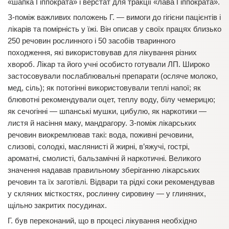
«шапка Гіппократа» і верстат для тракції «лава Гіппократа».
З-поміж важливих положень Г. — вимоги до гігієни пацієнтів і
лікарів та помірність у їжі. Він описав у своїх працях близько
250 речовин рослинного і 50 засобів тваринного
походження, які використовував для лікування різних
хвороб. Лікар та його учні особисто готували ЛП. Широко
застосовували послаблювальні препарати (осляче молоко,
мед, сіль); як потогінні використовували теплі напої; як
блювотні рекомендували оцет, теплу воду, білу чемерицю;
як сечогінні — шпанські мушки, цибулю, як наркотики —
листя й насіння маку, мандрагору. З-поміж лікарських
речовин виокремлював такі: вода, поживні речовини,
слизові, солодкі, маслянисті й жирні, в’яжучі, гострі,
ароматні, смолисті, бальзамічні й наркотичні. Великого
значення надавав правильному зберіганню лікарських
речовин та їх заготівлі. Відвари та рідкі соки рекомендував
у скляних місткостях, рослинну сировину — у глиняних,
щільно закритих посудинах.
Г. був переконаний, що в процесі лікування необхідно