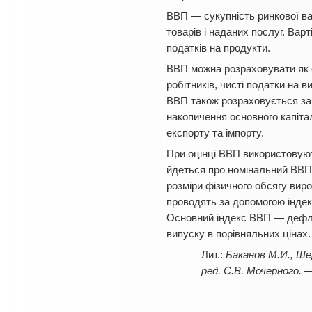
ВВП — сукупність ринкової вар
товарів і наданих послуг. Ва
податків на продукти.
ВВП можна розраховувати як 
робітників, чисті податки на 
ВВП також розраховується за 
накопичення основного капітал
експорту та імпорту.
При оцінці ВВП використовують
йдеться про номінальний ВВП
розміри фізичного обсягу виро
проводять за допомогою індекс
Основний індекс ВВП — дефля
випуску в порівняльних цінах.
Баканов М.И., Ше
ред. С.В. Мочерного. — 