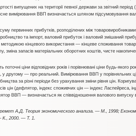
тості випущених на території певної держави за звітний період (
ртісне вимірювання ВВП визначається шляхом підсумовування вал
суму первинних прибутків, розподілених між товаровиробниками
виробництво та імпорт, валовий прибуток і валовий змішаний при
методикою кінцевого використання — кінцеве споживання товарів
у, зміна запасів матеріальних оборотних коштів, чисте накопиче
 поточні ціни відповідних років і порівнювані ціни будь-якого р
, у другому — про реальний. Вимірювання ВВП у порівняльних ц
бництва за різні періоди без урахування зміни рівня цін. Коригу
ів цін (дефлятор, індекс споживчих цін — індекс Ласпейреса, ін
тор ВВП — визначається як співвідношення валового випуску в 
ремет А.Д. Теория экономического анализа. — М., 1998; Економіч
К., 2000. — Т. 1.