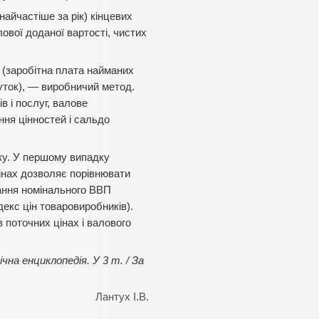
найчастіше за рік) кінцевих
ової доданої вартості, чистих
 (заробітна плата найманих
буток), — виробничий метод.
 і послуг, валове
ння цінностей і сальдо
оку. У першому випадку
інах дозволяє порівнювати
вання номінального ВВП
декс цін товаровиробників).
поточних цінах і валового
на енциклопедія. У 3 т. / За
Лантух І.В.