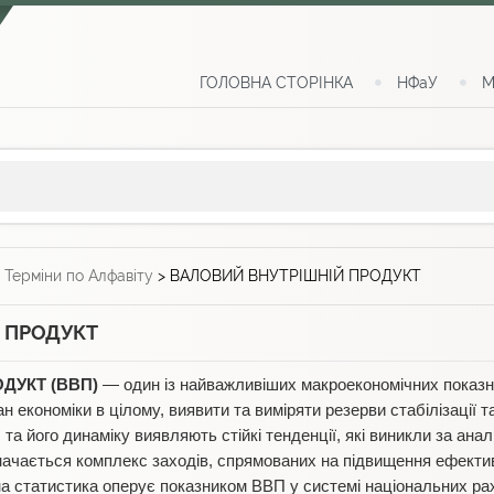
ГОЛОВНА СТОРІНКА
НФаУ
М
>
Терміни по Алфавіту
>
ВАЛОВИЙ ВНУТРІШНІЙ ПРОДУКТ
 ПРОДУКТ
ДУКТ (ВВП)
— один із найважливіших макроекономічних показни
н економіки в цілому, виявити та виміряти резерви стабілізації т
 та його динаміку виявляють стійкі тенденції, які виникли за ан
значається комплекс заходів, спрямованих на підвищення ефектив
на статистика оперує показником ВВП у системі національних раху