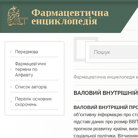
Фармацевтична
енциклопедія
Передмова
Фармацевтичні
терміни по
Алфавіту
Фармацевтична енциклопедія
Список авторів
ВАЛОВИЙ ВНУТРІШНІЙ
Перелік основних
скорочень
ВАЛОВИЙ ВНУТРІШНІЙ ПРО
об’єктивну інформацію про ста
підставі даних про розмір ВВП
прогнози розвитку країни, ви
соціальної політики. Вітчизня