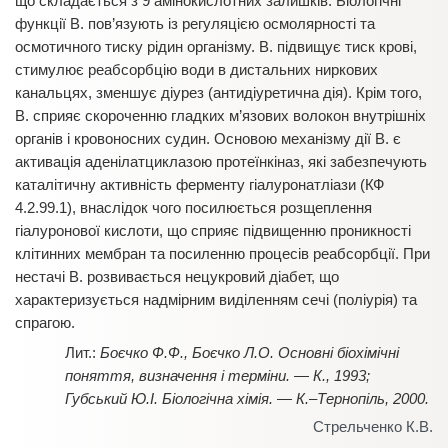
що складається з 9 амінокислотних залишків. Біологічні
функції В. пов’язують із регуляцією осмолярності та
осмотичного тиску рідин організму. В. підвищує тиск крові,
стимулює реабсорбцію води в дистальних ниркових
канальцях, зменшує діурез (антидіуретична дія). Крім того,
В. сприяє скороченню гладких м’язових волокон внутрішніх
органів і кровоносних судин. Основою механізму дії В. є
активація аденілатциклазою протеїнкіназ, які забезпечують
каталітичну активність ферменту гіалуронатліази (КФ
4.2.99.1), внаслідок чого посилюється розщеплення
гіалуронової кислоти, що сприяє підвищенню проникності
клітинних мембран та посиленню процесів реабсорбції. При
нестачі В. розвивається нецукровий діабет, що
характеризується надмірним виділенням сечі (поліурія) та
спрагою.
Боєчко Ф.Ф., Боєчко Л.О. Основні біохімічні
поняття, визначення і терміни. — К., 1993;
Губський Ю.І. Біологічна хімія. — К.–Тернопіль, 2000.
Стрельченко К.В.