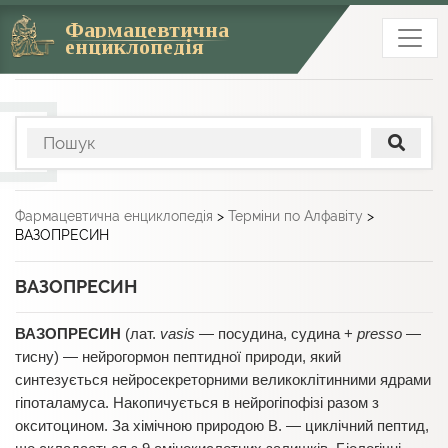
Фармацевтична
енциклопедія
Фармацевтична енциклопедія
>
Терміни по Алфавіту
>
ВАЗОПРЕСИН
ВАЗОПРЕСИН
ВАЗОПРЕСИН
(лат.
vasis
— посудина, судина +
presso
—
тисну) — нейрогормон пептидної природи, який
синтезується нейросекреторними великоклітинними ядрами
гіпоталамуса. Накопичується в нейрогіпофізі разом з
окситоцином. За хімічною природою В. — циклічний пептид,