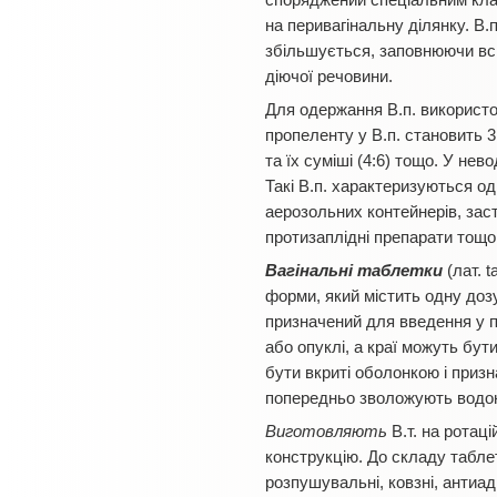
споряджений спеціальним клап
на перивагінальну ділянку. В.
збільшується, заповнюючи всю
діючої речовини.
Для одержання В.п. використо
пропеленту у В.п. становить 
та їх суміші (4:6) тощо. У нев
Такі В.п. характеризуються одн
аерозольних контейнерів, заст
протизаплідні препарати тощо
Вагінальні таблетки
(лат. t
форми, який містить одну доз
призначений для введення у пі
або опуклі, а краї можуть бут
бути вкриті оболонкою і приз
попередньо зволожують водо
Виготовляють
В.т. на ротац
конструкцію. До складу табле
розпушувальні, ковзні, антиад