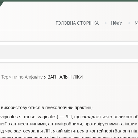
ГОЛОВНА СТОРІНКА
НФаУ
М
>
Терміни по Алфавіту
>
ВАГІНАЛЬНІ ЛІКИ
і використовуються в гінекологічній практиці.
viginales s. musci vaginales) — ЛП, що складається з великого об
пензії з антисептичними, антимікробними, противірусними та іншим
д час застосування ЛП, який міститься в контейнері (балоні) пі