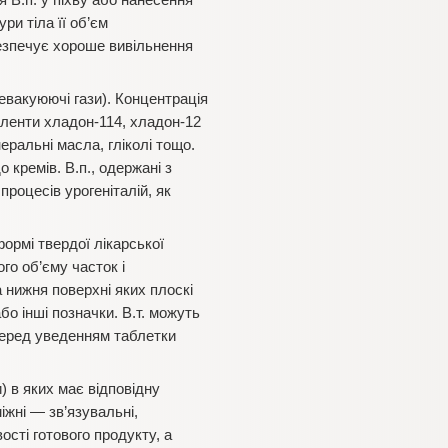
 В.п. у піхву або нанесення
ри тіла її об’єм
безпечує хороше вивільнення
евакуюючі гази). Концентрація
еленти хладон-114, хладон-12
неральні масла, гліколі тощо.
 кремів. В.п., одержані з
роцесів урогеніталій, як
 формі твердої лікарської
го об’єму часток і
а нижня поверхні яких плоскі
бо інші позначки. В.т. можуть
 Перед уведенням таблетки
) в яких має відповідну
іжні — зв’язувальні,
ості готового продукту, а