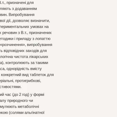
.т., призначені для
овляють з додаванням
овин. Випробування
ої дії, дозволяє визначити,
кспериментальних умовах на
 речовин з В.т., призначених
етодики і приладу з лопаттю
 «розчинення», випробування
ть відповідних заходів для
логічна чистота лікарських
та), контролюють за такими
са, однорідність вмісту
 конкретний вид таблеток для
іальні, протигрибкові,
стивостями.
 час (до 2 год) у формі
іалу природного чи
тимулюють метаболічні
нкою (солями альгінатної