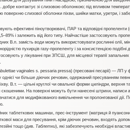
аном для дозування піни і насадкою, призначеною для введення
п. добре контактує зі слизовою оболонкою; під впливом температу
 поверхню слизової оболонки піхви, шийки матки, уретри, і за
вують ефективні піноутворювачі, ПАР та відповідні пропеленти (
3,5–89% і залежить від його типу. Найчастіше застосовують проп
одних В.п. замість води можуть використовувати рослинні олії, мі
орідністю пухирців газу-пропеленту і за консистенцією подібні до
осовують у лікуванні при ЗПСШ, для місцевої терапії запальних п
.
abulettae vaginales s. pessaria pressa) (пресовані песарії) — ЛП у
у однієї чи більше діючих речовин, одержаний пресуванням певно
хву. В.т. — цільні круглої чи овальної форми циліндри, верхня т
и скошеними. На поверхні можуть бути нанесені штрихи, написи а
начатися для модифікованого вивільнення чи пролонгованої дії.
ю.
ійних таблеткових машинах, прес-інструмент (матриця й пуансони
ткової маси для пресування, крім діючих речовин, входять допом
гезійні тощо (див.
Таблетки
), які забезпечують необхідні властив