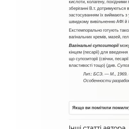
кислоти, колагену, похідними 
зберіганні В.т. дотримуються 
застосуванням їх виймають з
швидкому вивільненню АФІ й їх
Екстемпорально готують також 
вагінальних кремів, мазей, гел
Вагінальні супозиторії
можут
кінцем (песарії) для введення
що супозиторії (свічки, песар
властивості тощо) (див.
Супоз
БСЭ. — М., 1969. 
Особенности разработ
Якщо ви помітили помилку,
Інші статті автора