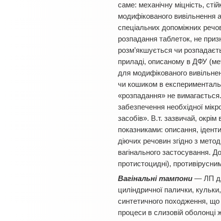
саме: механічну міцність, сті
модифікованого вивільнення а
спеціальних допоміжних речов
розпадання таблеток, не приз
розм’якшується чи розпадаєть
приладі, описаному в ДФУ (мет
для модифікованого вивільнен
чи кошиком в експериментальн
«розпадання» не вимагається. 
забезпечення необхідної мікро
засобів». В.т. зазвичай, окрі
показниками: описання, іденти
діючих речовин згідно з мето
вагінального застосування. До
протистоцидні), противірусн
Вагінальні тампони
— ЛП дл
циліндричної палички, кульки,
синтетичного походження, що м
процеси в слизовій оболонці 