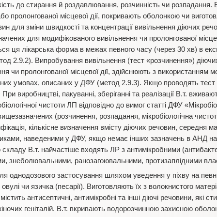
йкість до стирання й роздавлювання, розчинність чи розпадання. В
бо пролонгованої місцевої дії, покривають оболонкою чи вигот
ин для зміни швидкості та концентрації вивільнення діючих реч
начених для модифікованого вивільнення чи пролонгованої місцев
ся ця лікарська форма в межах певного часу (через 30 хв) в е
од 2.9.2). Випробування вивільнення (тест «розчинення») діючих
ня чи пролонгованої місцевої дії, здійснюють з використанням м
их умовах, описаних у ДФУ (метод 2.9.3). Якщо проводять тест
При виробництві, пакуванні, зберіганні та реалізації В.т. вживаю
біологічної чистоти ЛП відповідно до вимог статті ДФУ «Мікробіо
м вищезазначених (розчинення, розпадання, мікробіологічна чисто
фікація, кількісне визначення вмісту діючих речовин, середня ма
диками, наведеними у ДФУ, якщо немає інших зазначень в АНД на
 складу В.т. найчастіше входять ЛР з антимікробними (антибактер
ими, знеболювальними, ранозагоювальними, протизаплідними вла
я однодозового застосування шляхом уведення у піхву на певний
 овулі чи язичка (песарії). Виготовляють їх з волокнистого матер
істить антисептичні, антимікробні та інші діючі речовини, які с
жіночих геніталій. В.т. вкривають водорозчинною захисною оболо