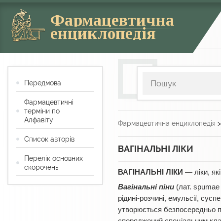
Фармацевтична
енциклопедія
Передмова
Фармацевтичні
терміни по
Алфавіту
Фармацевтична енциклопедія
Список авторів
ВАГІНАЛЬНІ ЛІКИ
Перелік основних
скорочень
ВАГІНАЛЬНІ ЛІКИ
— ліки, як
Вагінальні піни
(лат. spumae 
рідині-розчині, емульсії, сус
утворюється безпосередньо пі