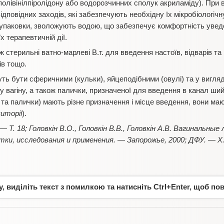
полівінілпіролідону або водорозчинних сполук акриламіду). При в
відповідних заходів, які забезпечують необхідну їх мікробіологіч
 упаковки, зволожують водою, що забезпечує комфортність увед
 терапевтичній дії.
стерильні ватно-марлеві В.т. для введення настоїв, відварів та
ів тощо.
ь бути сферичними (кульки), яйцеподібними (овулі) та у вигляді
 у вагіну, а також палички, призначеної для введення в канал ш
ії та палички) мають різне призначення і місце введення, вони маю
иторії
).
— Т. 18; Головкін В.О., Головкін В.В., Головкін А.В. Вагинальн
ки, исследования и применения. — Запорожье, 2000; ДФУ. — Х.,
 виділіть текст з помилкою та натисніть Ctrl+Enter, щоб по