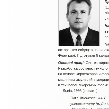
П
(1
лі
ун
На
вв
вп
На
авторських свідоцтв на винах
Фламікар). Підготував 8 кандид
Основні праці:
Синтез жироса
Разработка состава, техноло
на основе жиросахаров и фосф
масляных эмульсий в медицинс
в технології лікарських форм:
— Львів, 1998 (співавт.).
Зіменковський Б.
університету ім. Данил