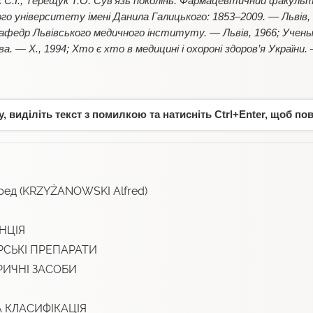
к С.І., Терещук Т.О. Сув’язь поколінь. Фармацевтичний факуль
го університету імені Данила Галицького: 1853–2009. — Львів, 
кафедр Львівського медичного інституту. — Львів, 1966; Учен
а. — Х., 1994; Хто є хто в медицині і охороні здоров’я України. 
 виділіть текст з помилкою та натисніть Ctrl+Enter, щоб по
д (KRZYŻANOWSKI Alfred)
НЦІЯ
РСЬКІ ПРЕПАРАТИ
РИЧНІ ЗАСОБИ
 КЛАСИФІКАЦІЯ