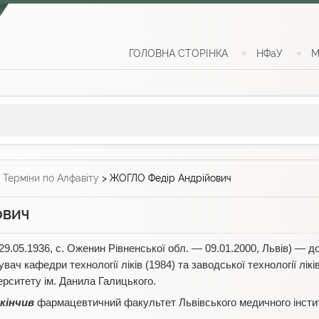
ГОЛОВНА СТОРІНКА
НФаУ
М
>
Терміни по Алфавіту
>
ЖОГЛО Федір Андрійович
ОВИЧ
29.05.1936, с. Оженин Рівненської обл. — 09.01.2000, Львів) — 
увач кафедри технології ліків (1984) та заводської технології лік
ерситету ім. Данила Галицького.
кінчив
фармацевтичний факультет Львівського медичного інстит