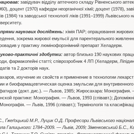
рацював:
завідувач відділу аптечного складу Рівненського аптек
960), доцент (1970) кафедри неорганічної хімії; доцент (1978), за
ків (1984) та заводської технології ліків (1991–1999) Львівського
іверситету.
прями наукових досліджень:
хімія ПАР; опрацювання жирових
едення, зокрема жирової емульсії для парентерального живлення
ровадив у практику люмінофорзнімний препарат Хеладерм.
уково-практичні здобутки:
автор близько 190 наукових праць
оди, фармакопейні статті; співрозробник 4 ЛП (Хеладерм, Ліпід
атів та 2 докторів наук.
харов, изучение их свойств и применение в технологии лекарств 
гии и биофармацевтическая оценка эмульсии для внутривенного
атидов (докт. дис.). — Львов, 1985; Жиросахара: Монография. 
кой практике: Монография. — Львов, 1993 (співавт.); Допоміжні
 Монографія. — Львів, 1996 (співавт.); Термінологія та класифікац
С., Ґжеґоцький М.Р., Луцик О.Д. Професори Львівського націона
а Галицького: 1784–2009. — Львів, 2009; Зіменковський Б.С., Кал