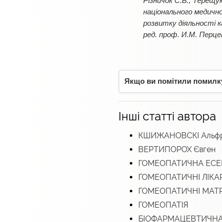
Різничок С.В., Терещу
національного медично
розвитку діяльності 
ред. проф. И.М. Перцев
Якщо ви помітили помилку,
Інші статті автора
КШИЖАНОВСКІ Альфре
ВЕРТИПОРОХ Євген
ГОМЕОПАТИЧНА ЕСЕ
ГОМЕОПАТИЧНІ ЛІКА
ГОМЕОПАТИЧНІ МАТ
ГОМЕОПАТІЯ
БІОФАРМАЦЕВТИЧНА