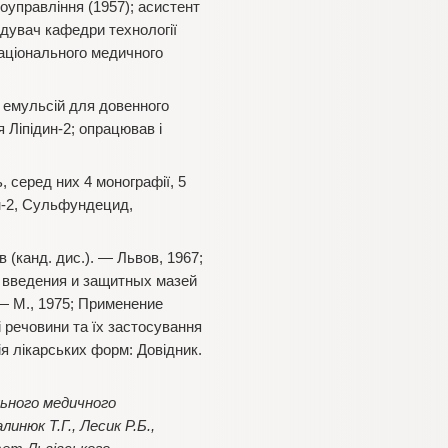
оуправління (1957); асистент
відувач кафедри технології
 національного медичного
 емульсій для довенного
 Ліпідин-2; опрацював і
, серед них 4 монографії, 5
ин-2, Сульфундецид,
(канд. дис.). — Львов, 1967;
 введения и защитных мазей
— М., 1975; Применение
 речовини та їх застосування
ія лікарських форм: Довідник.
льного медичного
инюк Т.Г., Лесик Р.Б.,