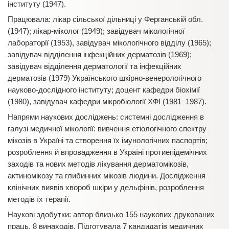
інституту (1947).
Працювала: лікар сільської дільниці у Ферганській обл.
(1947); лікар-міколог (1949); завідувач мікологічної
лабораторії (1953), завідувач мікологічного відділу (1965);
завідувач відділення інфекційних дерматозів (1969);
завідувач відділення дерматології та інфекційних
дерматозів (1979) Українського шкірно-венерологічного
науково-дослідного інституту; доцент кафедри біохімії
(1980), завідувач кафедри мікробіології ХФІ (1981–1987).
Напрями наукових досліджень: системні дослідження в
галузі медичної мікології: вивчення етіологічного спектру
мікозів в Україні та створення їх імунологічних паспортів;
розроблення й впровадження в Україні протиепідемічних
заходів та нових методів лікування дерматомікозів,
актиномікозу та глибинних мікозів людини. Дослідження
клінічних виявів хвороб шкіри у дельфінів, розроблення
методів їх терапії.
Наукові здобутки: автор близько 155 наукових друкованих
праць, 8 винаходів. Підготувала 7 кандидатів медичних