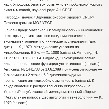
наук. Упродовж багатьох років — член проблемної комісії з
питань мікології, наукової ради АН СРСР.
Нагороди: значок «Відмінник охорони здоров’я СРСР»,
Почесна грамота МОЗ УРСР.
Основні праці: Материалы к эпидемиологии и иммунологии
некоторых дерматомикозов (эпидемиологические,
экспериментальные и клинические исследования (док.
дис.). — Х., 1970; Методические указания по
микробиологии. В 2 ч. — Х., 1988 (співавт.); Авт. свид. №
1112737 СССР, 8.05.84. Гидразиды R-сукцинамиловых
кислот, проявляющие фунгицидную активность (співавт.);
Авт. свид. № 1441733 от 1.08.1988 г. 6-R-Бензотиазолил —
2-оксаминаты 2-этокси-6,9-диаминоакридиния,
проявляющие антимикробную активность (співавт.); К
эпидемиологии и распространению микроспории на
Украине/Республиканский межведомственный сборник
«Актуальные вопросы дерматологии и венерологии». — К.,
1970 (співавт.).