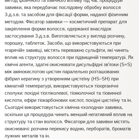
метод фізичного та хімічного впливу під час процедури
завивки, яка передбачає послідовну обробку волосся
З.д.з.в. та засобом для фіксації форми, наданої фізичним
методом. Фіксатор завивки — косметичний препарат для
закріплення форми волосся, одержаної внаслідок
застосування З.д.з.в. Виготовляється у вигляді розчину,
порошку, таблеток. Засоби, що використовуються при
«гарячій» завивці, містять переважно сульфіти, які чинять
вплив на структуру волосся при підвищеній температурі. Як
хімічні агенти, здатні окиснювати дисульфідні зв’язки (S=S)
між амінокислотою цистин паралельно розташованих
фібрил кератину з утворенням цистеїну (НS–SН) при
кімнатній температурі, використовуються тіоорганічні
сполуки: похідні тіогліколевої, тіомолочної та тіовинної
кислоти, ефіри тіокарбонових кислот, похідні цистеїну та ін.
Сьогодні використовується хімічна «холодна» завивка,
оскільки ця процедура чинить менший негативний вплив на
структуру та стан волосся. Фіксатори для завивки містять
окиснювачі: розчини перекису водню, перборатів, броматів
лужних металів та ін.