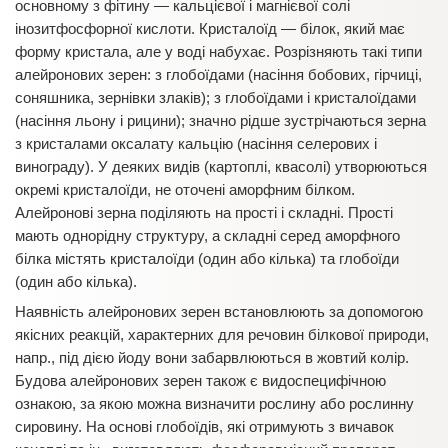
основному з фітину — кальцієвої і магнієвої солі
інозитфосфорної кислоти. Кристалоїд — білок, який має
форму кристала, але у воді набухає. Розрізняють такі типи
алейронових зерен: з глобоїдами (насіння бобових, гірчиці,
соняшника, зернівки злаків); з глобоїдами і кристалоїдами
(насіння льону і рицини); значно рідше зустрічаються зерна
з кристалами оксалату кальцію (насіння селерових і
винограду). У деяких видів (картоплі, квасолі) утворюються
окремі кристалоїди, не оточені аморфним білком.
Алейронові зерна поділяють на прості і складні. Прості
мають однорідну структуру, а складні серед аморфного
білка містять кристалоїди (один або кілька) та глобоїди
(один або кілька).
Наявність алейронових зерен встановлюють за допомогою
якісних реакцій, характерних для речовин білкової природи,
напр., під дією йоду вони забарвлюються в жовтий колір.
Будова алейронових зерен також є видоспецифічною
ознакою, за якою можна визначити рослину або рослинну
сировину. На основі глобоїдів, які отримують з вичавок