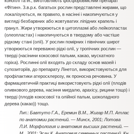
коноплі та ін., виготовляють фосфоровмісний препарат
«Фітин». З.в.р.к. багатьох рослин представлені жирами, що
локалізуються, як правило, в насінні і накопичуються у
вигляді безбарвних або жовтуватих ліпідних крапель і
гранул. Жири утворюються в цитоплазмі або лейкопластах
(олеопластах) і накопичуються в твердому або частіше
рідкому стані (олії). У рослин помірних і північних широт
утворюються переважно рідкі олії, у тропічних рослин —
тверді (насінини кокосової пальми, какао, мускатного
горіха). Рослинні олії входять до складу основ мазей і
супозиторіїв, до препарату Лінетол, використовуються для
профілактики атеросклерозу, як проносна речовина. У
фармацевтичній практиці використовують рідкі олії (плодів
оливкового дерева, насіння мигдалю, арахісу, рицини тощо) і
тверді (плодів кокосової та олійної пальм, шоколадного
дерева (какао)) тощо.
Бавтуто Г.А., Еремин В.М., Жигар М.П. Атлас
по анатомии растений. — Минск, 2001; Лотова
Л.И. Морфология и анатомия высших растений. —
М., 2001; Эсау К. Анатомия семенных растений. Кн.