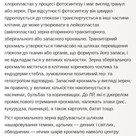
хлоропластах у процесі фотосинтезу і має вигляд гранул
або зерен. При відсутності фотосинтезу він швидко
гідролізується до глюкози і транспортується в інші частини
клітини, де може утворювати в лейкопластах
(амілопластах) зерна вторинного транзиторного,
зберігального або запасного крохмалю. Транзиторний
крохмаль утворюється тимчасово на шляхах переміщення
глюкози до тканин або органів, що формують його запаси, і
не відкладається у великих кількостях. Зерна зберігального
крохмалю містяться в клітинах кореневого чохлика та
ендодерми стебла, зумовлюючи позитивний гео- та
геліотропізм відповідно. Запасний крохмаль у вигляді зерен,
як правило, у великих кількостях накопичується в
насінинах, бульбах та кореневищах. До ЛР, які є джерелом
промислового отримання крохмалю, належать злаки (рис,
кукурудза, пшениця), а також картопля, батат тощо.
Ріст крохмального зерна відбувається шляхом
нашаровування темних, щільних — денних і світлих,
обводнених — нічних шарів крохмалю навколо центру