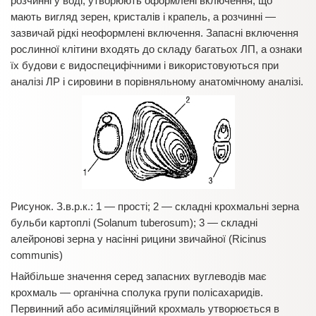
розчинні у воді, утворюють оформлені включення, що
мають вигляд зерен, кристалів і крапель, а розчинні —
зазвичай рідкі неоформлені включення. Запасні включення
рослинної клітини входять до складу багатьох ЛП, а ознаки
їх будови є видоспецифічними і використовуються при
аналізі ЛР і сировини в порівняльному анатомічному аналізі.
Рисунок. З.в.р.к.: 1 — прості; 2 — складні крохмальні зерна
бульби картоплі (Solanum tuberosum); 3 — cкладні
алейронові зерна у насінні рицини звичайної (Ricinus
communis)
Найбільше значення серед запасних вуглеводів має
крохмаль — органічна сполука групи полісахаридів.
Первинний або асиміляційний крохмаль утворюється в