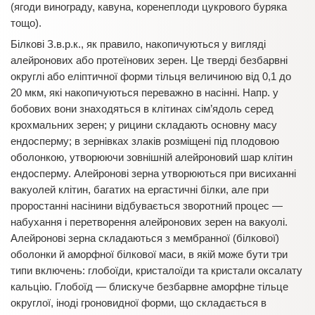
(ягоди винограду, кавуна, коренеплоди цукрового буряка
тощо).
Білкові З.в.р.к., як правило, накопичуються у вигляді
алейронових або протеїнових зерен. Це тверді безбарвні
округлі або еліптичної форми тільця величиною від 0,1 до
20 мкм, які накопичуються переважно в насінні. Напр. у
бобових вони знаходяться в клітинах сім’ядоль серед
крохмальних зерен; у рицини складають основну масу
ендосперму; в зернівках злаків розміщені під плодовою
оболонкою, утворюючи зовнішній алейроновий шар клітин
ендосперму. Алейронові зерна утворюються при висиханні
вакуолей клітин, багатих на ергастичні білки, але при
проростанні насінини відбувається зворотний процес —
набухання і перетворення алейронових зерен на вакуолі.
Алейронові зерна складаються з мембранної (білкової)
оболонки й аморфної білкової маси, в якій може бути три
типи включень: глобоїди, кристалоїди та кристали оксалату
кальцію. Глобоїд — блискуче безбарвне аморфне тільце
округлої, іноді гроновидної форми, що складається в