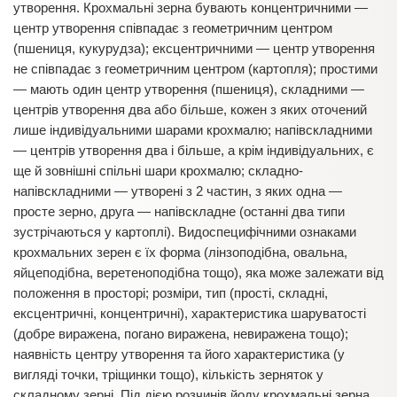
утворення. Крохмальні зерна бувають концентричними —
центр утворення співпадає з геометричним центром
(пшениця, кукурудза); ексцентричними — центр утворення
не співпадає з геометричним центром (картопля); простими
— мають один центр утворення (пшениця), складними —
центрів утворення два або більше, кожен з яких оточений
лише індивідуальними шарами крохмалю; напівскладними
— центрів утворення два і більше, а крім індивідуальних, є
ще й зовнішні спільні шари крохмалю; складно-
напівскладними — утворені з 2 частин, з яких одна —
просте зерно, друга — напівскладне (останні два типи
зустрічаються у картоплі). Видоспецифічними ознаками
крохмальних зерен є їх форма (лінзоподібна, овальна,
яйцеподібна, веретеноподібна тощо), яка може залежати від
положення в просторі; розміри, тип (прості, складні,
ексцентричні, концентричні), характеристика шаруватості
(добре виражена, погано виражена, невиражена тощо);
наявність центру утворення та його характеристика (у
вигляді точки, тріщинки тощо), кількість зерняток у
складному зерні. Під дією розчинів йоду крохмальні зерна