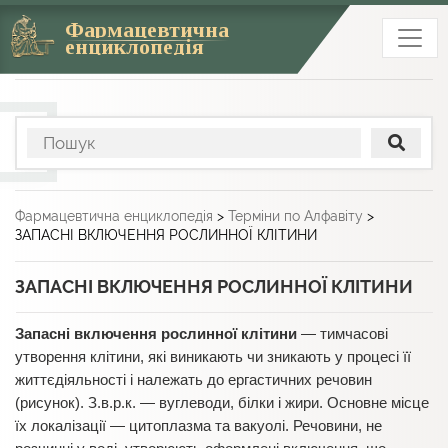
Фармацевтична
енциклопедія
Фармацевтична енциклопедія
>
Терміни по Алфавіту
>
ЗАПАСНІ ВКЛЮЧЕННЯ РОСЛИННОЇ КЛІТИНИ
ЗАПАСНІ ВКЛЮЧЕННЯ РОСЛИННОЇ КЛІТИНИ
Запасні включення рослинної клітини
— тимчасові
утворення клітини, які виникають чи зникають у процесі її
життєдіяльності і належать до ергастичних речовин
(рисунок). З.в.р.к. — вуглеводи, білки і жири. Основне місце
їх локалізації — цитоплазма та вакуолі. Речовини, не