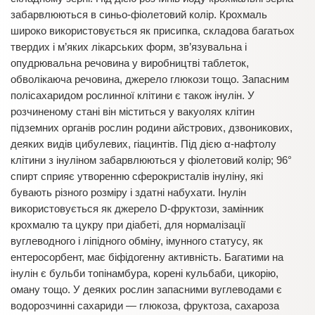
забарвлюються в синьо-фіолетовий колір. Крохмаль
широко використовується як присипка, складова багатьох
твердих і м’яких лікарських форм, зв’язувальна і
опудрювальна речовина у виробництві таблеток,
обволікаюча речовина, джерело глюкози тощо. Запасним
полісахаридом рослинної клітини є також інулін. У
розчиненому стані він міститься у вакуолях клітин
підземних органів рослин родини айстрових, дзвоникових,
деяких видів цибулевих, гіацинтів. Під дією α-нафтолу
клітини з інуліном забарвлюються у фіолетовий колір; 96°
спирт сприяє утворенню сферокристалів інуліну, які
бувають різного розміру і здатні набухати. Інулін
використовується як джерело D-фруктози, замінник
крохмалю та цукру при діабеті, для нормалізації
вуглеводного і ліпідного обміну, імунного статусу, як
ентеросорбент, має біфідогенну активність. Багатими на
інулін є бульби топінамбура, корені кульбаби, цикорію,
оману тощо. У деяких рослин запасними вуглеводами є
водорозчинні сахариди — глюкоза, фруктоза, сахароза