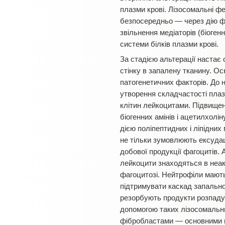
плазми крові. Лізосомальні ф
безпосередньо — через дію фо
звільнення медіаторів (біоге
системи білків плазми крові.
За стадією альтерації настає с
стінку в запалену тканину. О
патогенетичних факторів. До н
утворення складчастості плаз
клітин лейкоцитами. Підвищенн
біогенних амінів і ацетилхолі
дією поліпептидних і ліпідних
не тільки зумовлюють ексудаці
добової продукції фагоцитів. 
лейкоцити знаходяться в неак
фагоцитозі. Нейтрофіли мають 
підтримувати каскад запально
резорбують продукти розпаду 
допомогою таких лізосомальни
фібробластами — основними п