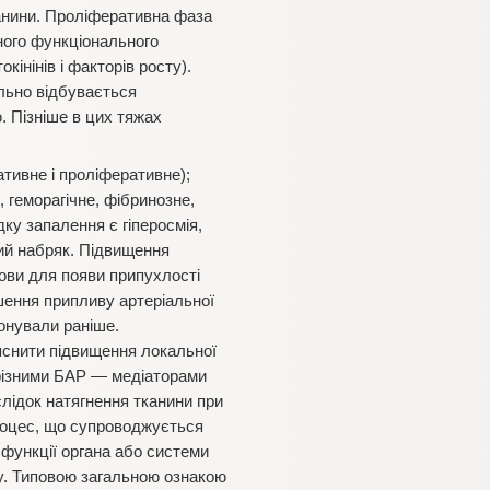
анини. Проліферативна фаза
ного функціонального
нінів і факторів росту).
льно відбувається
. Пізніше в цих тяжах
тивне і проліферативне);
е, геморагічне, фібринозне,
дку запалення є гіперосмія,
ний набряк. Підвищення
ови для появи припухлості
ьшення припливу артеріальної
іонували раніше.
яснити підвищення локальної
ь різними БАР — медіаторами
слідок натягнення тканини при
роцес, що супроводжується
 функції органа або системи
еру. Типовою загальною ознакою