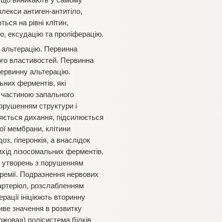
ри, що виникають у самому
плекси антиген-антитіло,
ься на рівні клітин,
ію, ексудацію та проліферацію.
у альтерацію. Первинна
ого властивостей. Первинна
первинну альтерацію.
ьних ферментів, які
ю частиною запального
порушенням структури і
яється дихання, підсилюється
ої мембрани, клітини
оз, гіперонкія, а внаслідок
ихід лізосомальних ферментів.
х утворень з порушенням
еремії. Подразнення нервових
артеріол, розслабленням
ерації ініціюють вторинну
ливе значення в розвитку
ожова») полісистема білків