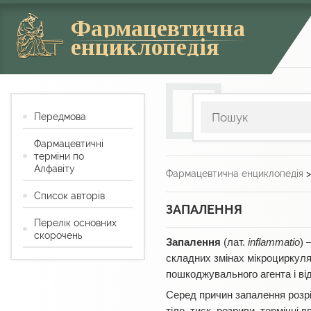
Фармацевтична
енциклопедія
Передмова
Фармацевтичні
терміни по
Алфавіту
Фармацевтична енциклопедія
Список авторів
ЗАПАЛЕННЯ
Перелік основних
скорочень
Запалення
(лат.
inflammatio
) 
складних змінах мікроциркуля
пошкоджувального агента і ві
Серед причин запалення розріз