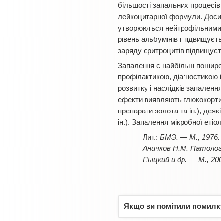
більшості запальних процесів 
лейкоцитарної формули. Досит
утворюються нейтрофільними 
рівень альбумінів і підвищуєт
заряду еритроцитів підвищуєт
Запалення є найбільш пошире
профілактикою, діагностикою і
розвитку і наслідків запаленн
ефекти виявляють глюкокортик
препарати золота та ін.), деяк
ін.). Запалення мікробної еті
БМЭ. — М., 1976.
Аничков Н.М. Патологи
Пыцкий и др. — М., 20
Якщо ви помітили помилку,