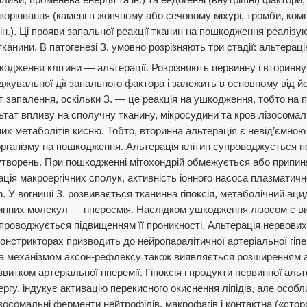
впливи, променева енергія та ін.) та ендогенні (внутрішні) факто
хворювання (камені в жовчному або сечовому міхурі, тромби, ком
ін.). Ці прояви запальної реакції тканин на пошкодження реалізуют
тканини. В патогенезі З. умовно розрізняють три стадії: альтерац
одження клітини — альтерації. Розрізняють первинну і вторинн
жувальної дії запального фактора і залежить в основному від й
 запалення, оскільки З. — це реакція на ушкодження, тобто на 
тат впливу на сполучну тканину, мікросудини та кров лізосомал
вних метаболітів кисню. Тобто, вторинна альтерація є невід’ємно
 організму на пошкодження. Альтерація клітин супроводжується 
 утворень. При пошкодженні мітохондрій обмежується або припин
ація макроергічних сполук, активність іонного насоса плазматичн
n. У вогнищі З. розвивається тканинна гіпоксія, метаболічний ацид
тинних молекул — гіперосмія. Наслідком ушкодження лізосом є в
упроводжується підвищенням її проникності. Альтерація нервови
онстрикторах призводить до нейропаралітичної артеріальної гіп
 за механізмом аксон-рефлексу також виявляється розширенням 
витком артеріальної гіперемії. Гіпоксія і продукти первинної альт
чергу, індукує активацію перекисного окиснення ліпідів, але особ
зосомальні ферменти нейтрофілів, макрофагів і контактна («стор