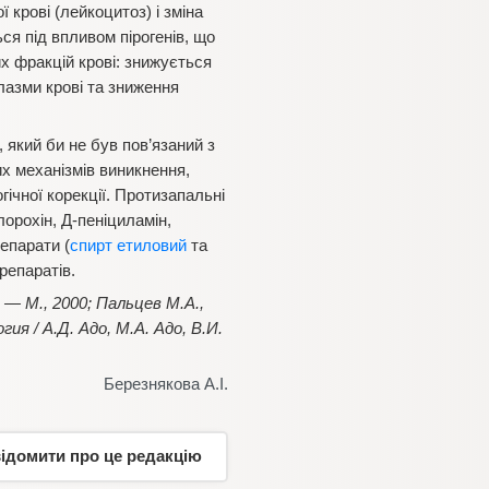
 крові (лейкоцитоз) і зміна
я під впливом пірогенів, що
 фракцій крові: знижується
плазми крові та зниження
який би не був пов’язаний з
их механізмів виникнення,
гічної корекції. Протизапальні
хлорохін, Д-пеніциламін,
репарати (
спирт етиловий
та
репаратів.
— М., 2000; Пальцев М.А.,
я / А.Д. Адо, М.А. Адо, В.И.
Березнякова А.І.
відомити про це редакцію