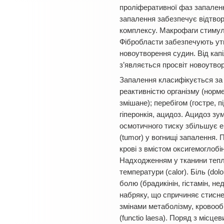
проліферативної фаз запален
запалення забезпечує відтвор
комплексу. Макрофаги стимулю
Фібробласти забезпечують утв
новоутворення судин. Від кап
з’являється просвіт новоутвор
Запалення класифікується за 
реактивністю організму (нормер
змішане); перебігом (гостре, 
гіперонкія, ацидоз. Ацидоз з
осмотичного тиску збільшує е
(tumor) у вогнищі запалення.
крові з вмістом оксигемоглобі
Надходженням у тканини теплі
температури (calor). Біль (d
болю (брадикінін, гістамін, н
набряку, що спричиняє стисне
змінами метаболізму, кровообі
(functio laesa). Поряд з місц