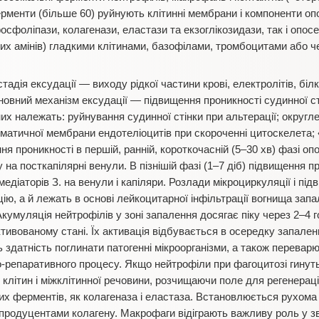
ерменти (більше 60) руйнують клітинні мембрани і компоненти оп
сфоліпази, колагенази, еластази та екзоглікозидази, так і оп
нних амінів) гладкими клітинами, базофілами, тромбоцитами або 
тадія ексудації — виходу рідкої частини крові, електролітів, білк
сновний механізм ексудації — підвищення проникності судинної с
их належать: руйнування судинної стінки при альтерації; округле
матичної мембрани ендотеліоцитів при скороченні цитоскелета;
я проникності в першій, ранній, короткочасній (5–30 хв) фазі о
ну на посткапілярні венули. В пізнішій фазі (1–7 діб) підвищення
 медіаторів З. на венули і капіляри. Розлади мікроциркуляції і пі
ю, а й лежать в основі лейкоцитарної інфільтрації вогнища запа
Акумуляція нейтрофілів у зоні запалення досягає піку через 2–4 го
тивованому стані. Їх активація відбувається в осередку запален
здатність поглинати патогенні мікроорганізми, а також переварю
-репаративного процесу. Якщо нейтрофіли при фагоцитозі гинуть
клітин і міжклітинної речовини, розчищаючи поле для регенераці
х ферментів, як колагеназа і еластаза. Встановлюється рухома 
родуцентами колагену. Макрофаги відіграють важливу роль у зв