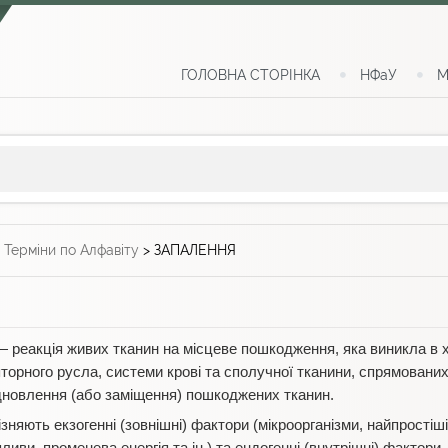
ГОЛОВНА СТОРІНКА
НФаУ
М
>
Терміни по Алфавіту
>
ЗАПАЛЕННЯ
— реакція живих тканин на місцеве пошкодження, яка виникла в х
торного русла, системи крові та сполучної тканини, спрямованих
дновлення (або заміщення) пошкоджених тканин.
няють екзогенні (зовнішні) фактори (мікроорганізми, найпростіші,