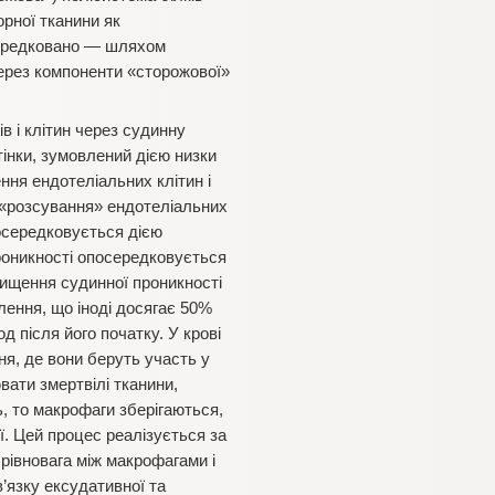
орної тканини як
осередковано — шляхом
через компоненти «сторожової»
ів і клітин через судинну
тінки, зумовлений дією низки
ння ендотеліальних клітин і
 «розсування» ендотеліальних
посередковується дією
 проникності опосередковується
двищення судинної проникності
лення, що іноді досягає 50%
д після його початку. У крові
ня, де вони беруть участь у
вати змертвілі тканини,
, то макрофаги зберігаються,
ї. Цей процес реалізується за
рівновага між макрофагами і
’язку ексудативної та