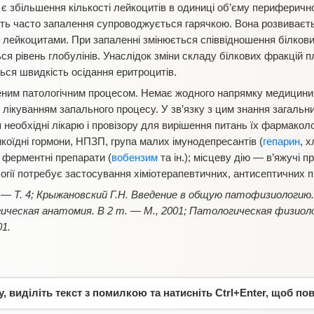
є збільшення кількості лейкоцитів в одиниці об’єму периферичної
ь часто запалення супроводжується гарячкою. Вона розвиваєтьс
лейкоцитами. При запаленні змінюється співвідношення білкових
ься рівень глобулінів. Унаслідок зміни складу білкових фракцій 
ься швидкість осідання еритроцитів.
ним патологічним процесом. Немає жодного напрямку медицини, 
 лікуванням запального процесу. У зв’язку з цим знання загальн
я необхідні лікарю і провізору для вирішення питань їх фармаколо
оїдні гормони, НПЗП, група малих імунодепресантів (
гепарин
, 
і ферментні препарати (
вобензим
та ін.); місцеву дію — в’яжучі п
ології потребує застосування хіміотерапевтичних, антисептичних п
 — Т. 4; Крыжановский Г.Н. Введение в общую патофизиологию. 
ческая анатомия. В 2 т. — М., 2001; Патологическая физиологи
01.
 виділіть текст з помилкою та натисніть Ctrl+Enter, щоб по