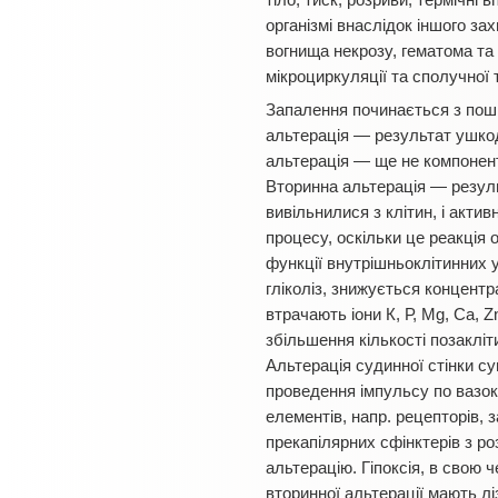
тіло, тиск, розриви, термічні 
організмі внаслідок іншого за
вогнища некрозу, гематома та 
мікроциркуляції та сполучної 
Запалення починається з пошк
альтерація — результат ушкод
альтерація — ще не компонент
Вторинна альтерація
— резуль
вивільнилися з клітин, і акти
процесу, оскільки це реакція
функції внутрішньоклітинних
гліколіз, знижується концентр
втрачають іони К, Р, Мg, Са, Z
збільшення кількості позаклі
Альтерація судинної стінки с
проведення імпульсу по вазок
елементів, напр. рецепторів,
прекапілярних сфінктерів з роз
альтерацію. Гіпоксія, в свою 
вторинної альтерації мають лі