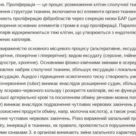
ня. Проліферація
—
це процес розмноження клітин сполучної тк
ення структури тканини, включаючи всі елементи органо-тканин
ють проліферацію фібробластів через секрецію низки БАР (цитокі
орення основних елементів строми в ході проліферації. Парале
ілярів відокремлюються тяжі клітин, що утворюються з ендотелію
ених капілярів.
вираженістю основного місцевого процесу (альтеративне, ексуда
гічне, гіпоергічне і гіперергічне); видом ексудату (серозне, гнійн
підгостре, хронічне). Основними фізико-хімічними змінами в осере
умовлює набряк сполучної тканини, збільшує ексудацію і локаль
ксудацію. Ацидоз і підвищення осмотичного тиску створюють ум
 Почервоніння (rubor) виникає внаслідок розширення судин, збіл
ну яскраво-червоного кольору і розкриття капілярів, які не функц
шої артеріальної крові та посиленням обміну речовин можна по
olor) виникає внаслідок подразнення чутливих нервових закінчен
едоокиснені продукти обміну, напр. молочна кислота), а також уна
ння чутливих нервових закінчень. Різко виражений запальний п
гу, іннервації в тканинах, як правило, проявляється порушенням
евими ознаками З. в організмі виникають зміни загального характ