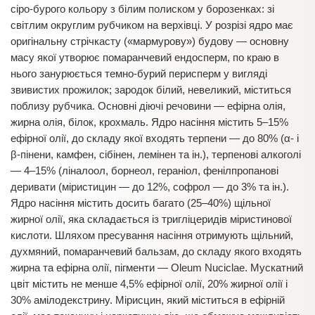
сіро-бурого кольору з білим полиском у борозенках: зі
світлим округлим рубчиком на верхівці. У розрізі ядро має
оригінальну стрічкасту («мармурову») будову — основну
масу якої утворює помаранчевий ендосперм, по краю в
нього занурюється темно-бурий перисперм у вигляді
звивистих прожилок; зародок білий, невеликий, міститься
поблизу рубчика. Основні діючі речовини — ефірна олія,
жирна олія, білок, крохмаль. Ядро насіння містить 5–15%
ефірної олії, до складу якої входять терпени — до 80% (α- і
β-пінени, камфен, сібінен, лемінен та ін.), терпенові алкоголі
— 4–15% (ліналоол, борнеол, гераніол, фенілпропанові
деривати (міристицин — до 12%, софрол — до 3% та ін.).
Ядро насіння містить досить багато (25–40%) щільної
жирної олії, яка складається із тригліцеридів міристинової
кислоти. Шляхом пресування насіння отримують щільний,
духмяний, помаранчевий бальзам, до складу якого входять
жирна та ефірна олії, пігменти — Oleum Nuciclae. Мускатний
цвіт містить не менше 4,5% ефірної олії, 20% жирної олії і
30% амілодекстрину. Мірисцин, який міститься в ефірній