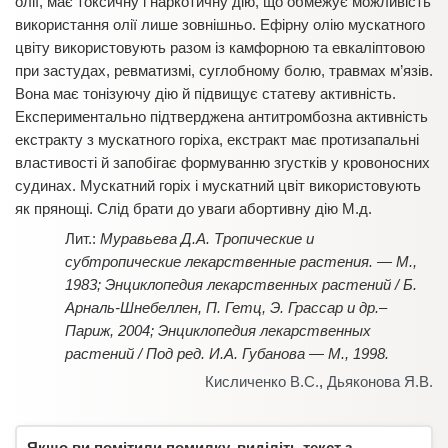
олії, має токсичну і наркотичну дію, що обмежує можливість
використання олії лише зовнішньо. Ефірну олію мускатного
цвіту використовують разом із камфорною та евкаліптовою
при застудах, ревматизмі, суглобному болю, травмах м’язів.
Вона має тонізуючу дію й підвищує статеву активність.
Експериментально підтверджена антитромбозна активність
екстракту з мускатного горіха, екстракт має протизапальні
властивості й запобігає формуванню згустків у кровоносних
судинах. Мускатний горіх і мускатний цвіт використовують
як прянощі. Слід брати до уваги абортивну дію М.д.
Муравьева Д.А. Тропические и
субтропические лекарственные растения. — М.,
1983; Энциклопедия лекарственных растений / Б.
Арналь-Шнебеллен, П. Гетц, Э. Грассар и др.–
Париж, 2004; Энциклопедия лекарственных
растений / Под ред. И.А. Губанова — М., 1998.
Кисличенко В.С.
,
Дьяконова Я.В.
Якщо ви помітили помилку, виділіть текст з