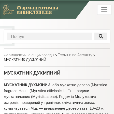
Фармацевтична
енциклопедія
Фармацевтична енциклопедія
>
Терміни по Алфавіту
>
МУСКАТНИК ДУХМЯНИЙ
МУСКАТНИК ДУХМЯНИЙ
МУСКАТНИК ДУХМЯНИЙ
, або мускатне дерево (Myristica
fragrans Houtt. (Myristica officinalis L. f.) — родини
мускатникових (Myristicaceae). Родом із Молукських
островів, поширений у тропічних кліматичних зонах;
культивується М.д. — вічнозелене дерево завв. 10–20 м,