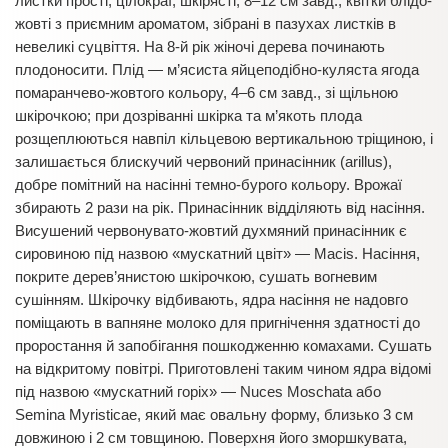
листки прості, цілокраї, шкірясті, 8–12 см завд.; квітки блідо-
жовті з приємним ароматом, зібрані в пазухах листків в
невеликі суцвіття. На 8-й рік жіночі дерева починають
плодоносити. Плід — м’ясиста яйцеподібно-куляста ягода
помаранчево-жовтого кольору, 4–6 см завд., зі щільною
шкірочкою; при дозріванні шкірка та м’якоть плода
розщеплюються навпіл кільцевою вертикальною тріщиною, і
залишається блискучий червоний принасінник (arillus),
добре помітний на насінні темно-бурого кольору. Врожаї
збирають 2 рази на рік. Принасінник відділяють від насіння.
Висушений червонувато-жовтий духмяний принасінник є
сировиною під назвою «мускатний цвіт» — Macis. Насіння,
покрите дерев’янистою шкірочкою, сушать вогневим
сушінням. Шкірочку відбивають, ядра насіння не надовго
поміщають в вапняне молоко для пригнічення здатності до
проростання й запобігання пошкодженню комахами. Сушать
на відкритому повітрі. Приготовлені таким чином ядра відомі
під назвою «мускатний горіх» — Nuces Moschata або
Semina Myristicae, який має овальну форму, близько 3 см
довжиною і 2 см товщиною. Поверхня його зморшкувата,