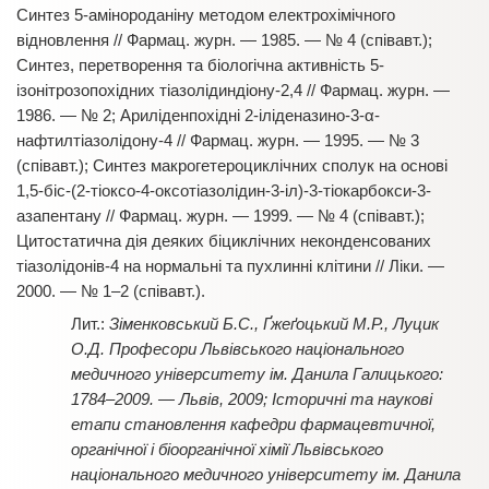
Синтез 5-амінороданіну методом електрохімічного
відновлення // Фармац. журн. — 1985. — № 4 (співавт.);
Синтез, перетворення та біологічна активність 5-
ізонітрозопохідних тіазолідиндіону-2,4 // Фармац. журн. —
1986. — № 2; Ариліденпохідні 2-іліденазино-3-α-
нафтилтіазолідону-4 // Фармац. журн. — 1995. — № 3
(співавт.); Синтез макрогетероциклічних сполук на основі
1,5-біс-(2-тіоксо-4-оксотіазолідин-3-іл)-3-тіокарбокси-3-
азапентану // Фармац. журн. — 1999. — № 4 (співавт.);
Цитостатична дія деяких біциклічних неконденсованих
тіазолідонів-4 на нормальні та пухлинні клітини // Ліки. —
2000. — № 1–2 (співавт.).
Зіменковський Б.С., Ґжеґоцький М.Р., Луцик
О.Д. Професори Львівського національного
медичного університету ім. Данила Галицького:
1784–2009. — Львів, 2009; Історичні та наукові
етапи становлення кафедри фармацевтичної,
органічної і біоорганічної хімії Львівського
національного медичного університету ім. Данила