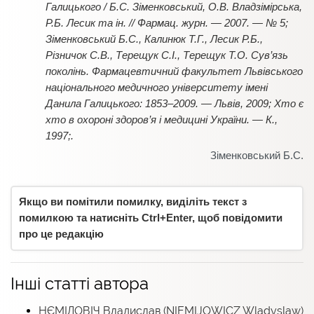
Галицького / Б.С. Зіменковський, О.В. Владзімірська,
Р.Б. Лесик та ін. // Фармац. журн. — 2007. — № 5;
Зіменковський Б.С., Калинюк Т.Г., Лесик Р.Б.,
Різничок С.В., Терещук С.І., Терещук Т.О. Сув’язь
поколінь. Фармацевтичний факультет Львівського
національного медичного університету імені
Данила Галицького: 1853–2009. — Львів, 2009; Хто є
хто в охороні здоров’я і медицині України. — К.,
1997;.
Зіменковський Б.С.
Якщо ви помітили помилку, виділіть текст з
помилкою та натисніть Ctrl+Enter, щоб повідомити
про це редакцію
Інші статті автора
НЄМІЛОВІЧ Владислав (NIEMIЈOWICZ Wladyslaw)