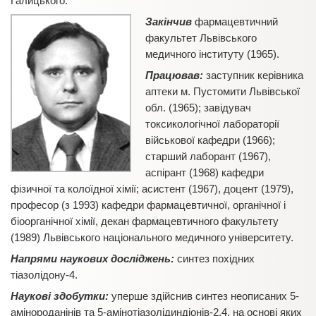
Галицького.
Закінчив
фармацевтичний
факультет Львівського
медичного інституту (1965).
Працював:
заступник керівника
аптеки м. Пустомити Львівської
обл. (1965); завідувач
токсикологічної лабораторії
військової кафедри (1966);
старший лаборант (1967),
аспірант (1968) кафедри
фізичної та колоїдної хімії; асистент (1967), доцент (1979),
професор (з 1993) кафедри фармацевтичної, органічної і
біоорганічної хімії, декан фармацевтичного факультету
(1989) Львівського національного медичного університету.
Напрями наукових досліджень:
синтез похідних
тіазолідону-4.
Наукові здобутки:
уперше здійснив синтез неописаних 5-
амінороданінів та 5-амінотіазолідиндіонів-2,4, на основі яких