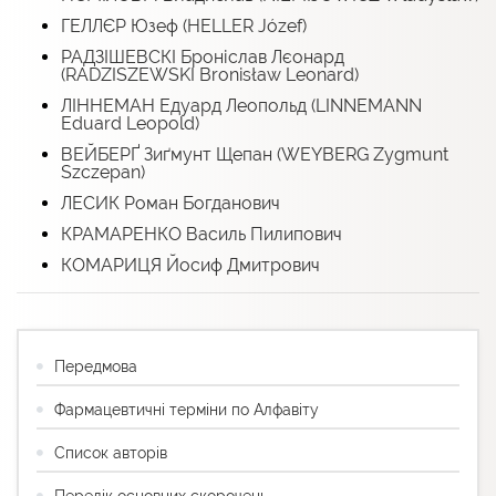
ГЕЛЛЄР Юзеф (HELLER Józef)
РАДЗІШЕВСКІ Броніслав Лєонард
(RADZISZEWSKI Bronisław Leonard)
ЛІННЕМАН Едуард Леопольд (LINNEMANN
Eduard Leopold)
ВЕЙБЕРҐ Зиґмунт Щепан (WEYBERG Zygmunt
Szczepan)
ЛЕСИК Роман Богданович
КРАМАРЕНКО Василь Пилипович
КОМАРИЦЯ Йосиф Дмитрович
Передмова
Фармацевтичні терміни по Алфавіту
Список авторів
Перелік основних скорочень