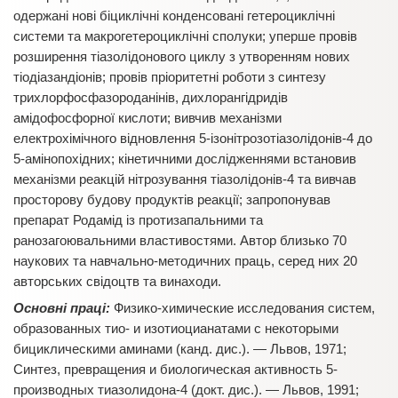
одержані нові біциклічні конденсовані гетероциклічні
системи та макрогетероциклічні сполуки; уперше провів
розширення тіазолідонового циклу з утворенням нових
тіодіазандіонів; провів пріоритетні роботи з синтезу
трихлорфосфазороданінів, дихлорангідридів
амідофосфорної кислоти; вивчив механізми
електрохімічного відновлення 5-ізонітрозотіазолідонів-4 до
5-амінопохідних; кінетичними дослідженнями встановив
механізми реакцій нітрозування тіазолідонів-4 та вивчав
просторову будову продуктів реакції; запропонував
препарат Родамід із протизапальними та
ранозагоювальними властивостями. Автор близько 70
наукових та навчально-методичних праць, серед них 20
авторських свідоцтв та винаходи.
Основні праці:
Физико-химические исследования систем,
образованных тио- и изотиоцианатами с некоторыми
бициклическими аминами (канд. дис.). — Львов, 1971;
Синтез, превращения и биологическая активность 5-
производных тиазолидона-4 (докт. дис.). — Львов, 1991;