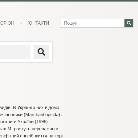
ОРІОН
КОНТАКТИ
идів. В Україні з них відомо
ечіночники (Marchantiopsida) і
ї книги України (1996)
їнах М. ростуть переважно в
епіфітний спосіб життя на корі