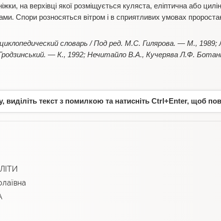
іжки, на верхівці якої розміщується куляста, еліптична або цилі
рами. Спори розносяться вітром і в сприятливих умовах пророст
иклопедический словарь / Под ред. М.С. Гилярова. — М., 1989; Л
М. Гродзинський. — К., 1992; Нечитайло В.А., Кучерява Л.Ф. Ботані
 виділіть текст з помилкою та натисніть Ctrl+Enter, щоб по
ЛІТИ
лаївна
А