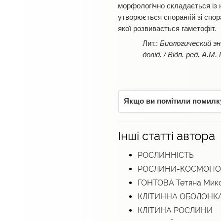
морфологічно складається із н
утворюється спорангій зі спо
якої розвивається гаметофіт.
Биологический энц
довід. / Відп. ред. А.
Якщо ви помітили помилку,
Інші статті автора
РОСЛИННІСТЬ
РОСЛИНИ-КОСМОПО
ГОНТОВА Тетяна Мико
КЛІТИННА ОБОЛОНК
КЛІТИНА РОСЛИНИ