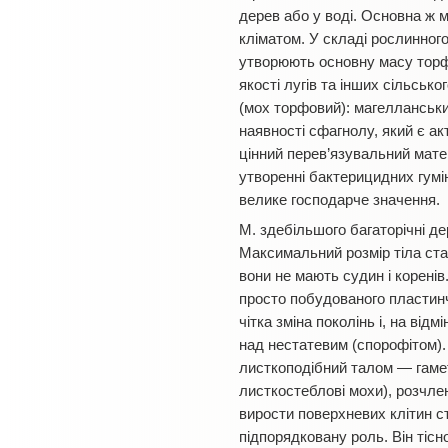
дерев або у воді. Основна ж м
кліматом. У складі рослинного
утворюють основну масу торф
якості лугів та інших сільськ
(мох торфовий): магелланський
наявності сфагнолу, який є ак
цінний перев’язувальний матер
утворенні бактерицидних гумін
велике господарче значення.
М. здебільшого багаторічні де
Максимальний розмір тіла стан
вони не мають судин і коренів
просто побудованого пластинч
чітка зміна поколінь і, на від
над нестатевим (спорофітом).
листкоподібний талом — гамето
листкостеблові мохи), розчлен
вирости поверхневих клітин сте
підпорядковану роль. Він тісн