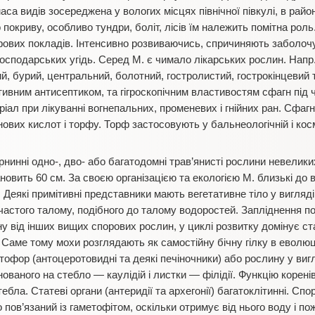
аса видів зосереджена у вологих місцях північної півкулі, в райо
 покриву, особливо тундри, боліт, лісів їм належить помітна рол
ових покладів. Інтенсивно розвиваючись, спричиняють заболочу
огосподарських угідь. Серед М. є чимало лікарських рослин. Нап
, бурий, центральний, болотний, гостролистий, гострокінцевий т
тивним антисептиком, та гігроскопічним властивостям сфагн під 
іал при лікуванні вогнепальних, променевих і гнійних ран. Сфаг
ових кислот і торфу. Торф застосовують у бальнеологічній і косм
рнинні одно-, дво- або багатодомні трав’янисті рослини невелики
овить 60 см. За своєю організацією та екологією М. близькі до в
. Деякі примітивні представники мають вегетативне тіло у вигляд
астого талому, подібного до талому водоростей. Запліднення по
міну від інших вищих спорових рослин, у циклі розвитку домінує с
 Саме тому мохи розглядають як самостійну бічну гілку в еволюц
фор (антоцеротовидні та деякі печіночники) або рослину у вигля
ованого на стебло — каулідій і листки — філідії. Функцію корен
бла. Статеві органи (антеридії та архегонії) багатоклітинні. Спор
о пов’язаний із гаметофітом, оскільки отримує від нього воду і п