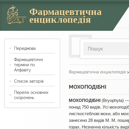
Фармацевтична
енциклопедія
Передмова
Фармацевтичні
терміни по
Алфавіту
Фармацевтична енциклопедія
Список авторів
МОХОПОДІБНІ
Перелік основних
скорочень
МОХОПОДІБНІ
(Bryophyta) —
понад 750 видів. Усі мохоподіб
листкостеблові мохи, або мохи
занесено 28 видів М. М. пошир
горах. Незначна кількість вид