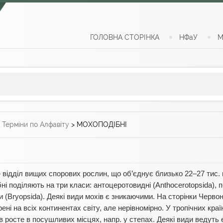
ГОЛОВНА СТОРІНКА
НФаУ
М
>
Терміни по Алфавіту
>
МОХОПОДІБНІ
 відділ вищих спорових рослин, що об’єднує близько 22–27 тис. в
ні поділяють на три класи: антоцеротовидні (Anthocerotopsida), п
 (Bryopsida). Деякі види мохів є зникаючими. На сторінки Червоно
ені на всіх континентах світу, але нерівномірно. У тропічних кра
ів росте в посушливих місцях, напр. у степах. Деякі види ведуть 