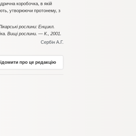
ндрична коробочка, в якій
ають, утворюючи протонему, з
ікарські рослини: Енцикл.
ка. Вищі рослини. — К., 2001.
Сербін А.Г.
відомити про це редакцію