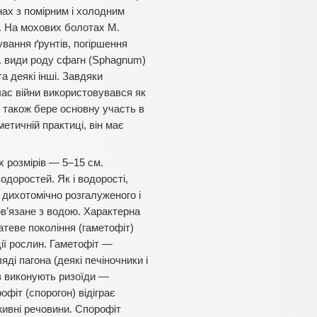
нах з помірним і холодним
ь. На мохових болотах М.
вання ґрунтів, погіршення
р. види роду сфагн (Sphagnum)
а деякі інші. Завдяки
час війни використовувався як
н також бере основну участь в
етичній практиці, він має
х розмірів — 5–15 см.
одоростей. Як і водорості,
і дихотомічно розгалуженого і
в’язане з водою. Характерна
татеве покоління (гаметофіт)
ії рослин. Гаметофіт —
ді пагона (деякі печіночники і
ів виконують ризоїди —
офіт (спорогон) відіграє
оживні речовини. Спорофіт