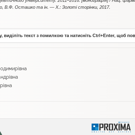
втичного університету. 2011–2016: [монографія] / Нац. фарма
о, В.Ф. Осташко та ін. — Х.: Золоті сторінки, 2017.
 виділіть текст з помилкою та натисніть Ctrl+Enter, щоб по
лодимирівна
ндрівна
рівна