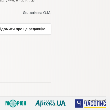
ц. ун-т, ІПКСФ; Г.В.
Должнікова О.М.
відомити про це редакцію