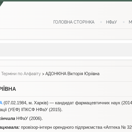
ГОЛОВНА СТОРІНКА
НФаУ
М
>
Терміни по Алфавіту
>
АДОНКІНА Вікторія Юріївна
РІЇВНА
А
(07.02.1984, м. Харків) — кандидат фармацевтичних наук (201
ації (УЕФ) ІПКСФ НФаУ (2015).
кінчила
НФаУ (2006).
ацювала:
провізор-інтерн орендного підприємства «Аптека № 32