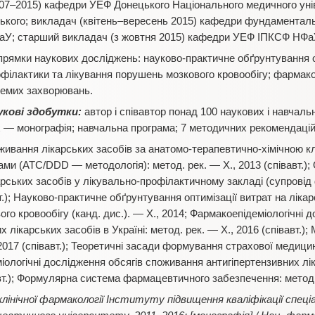
07–2015) кафедри УЕФ Донецького Національного медичного уні
ького; викладач (квітень–вересень 2015) кафедри фундаментальн
аУ; старший викладач (з жовтня 2015) кафедри УЕФ ІПКСФ НФа
прямки наукових досліджень:
науково-практичне обґрунтування о
філактики та лікування порушень мозкового кровообігу; фармакое
ремих захворювань.
укові здобутки:
автор і співавтор понад 100 наукових і навчал
 — монографія; навчальна програма; 7 методичних рекомендацій;
ивання лікарських засобів за анатомо-терапевтично-хімічною к
 (АТС/DDD — методологія): метод. рек. — Х., 2013 (співавт.); О
арських засобів у лікувально-профілактичному закладі (супровід
вт.); Науково-практичне обґрунтування оптимізації витрат на ліка
го кровообігу (канд. дис.). — Х., 2014; Фармакоепідеміологічні 
 лікарських засобів в Україні: метод. рек. — Х., 2016 (співавт.
 2017 (співавт.); Теоретичні засади формування страхової медицини
міологічні дослідження обсягів споживання антигіпертензивних лік
вт.); Формулярна система фармацевтичного забезпечення: метод. р
лінічної фармакології Інституту підвищення кваліфікації спеці