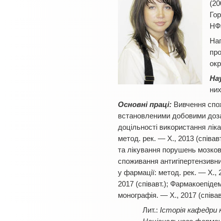
(20
Гор
НФ
На
про
ок
На
них
Основні прац
і:
Вивчення спож
встановленими добовими дозами
доцільності використання лік
метод. рек. — Х., 2013 (співа
та лікування порушень мозково
споживання антигіпертензивних
у фармації: метод. рек. — Х.,
2017 (співавт.); Фармакоепіде
монографія. — Х., 2017 (співа
Історія кафедри к