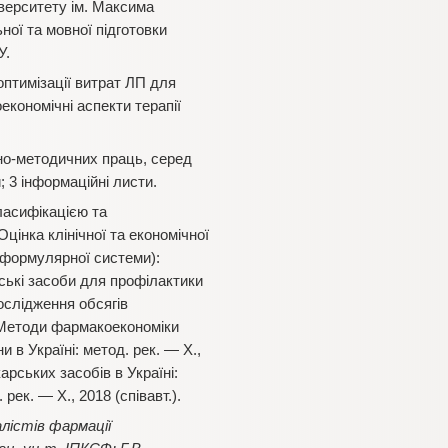
верситету ім. Максима
ої та мовної підготовки
У.
птимізації витрат ЛП для
кономічні аспекти терапії
ьно-методичних праць, серед
 3 інформаційні листи.
ласифікацією та
цінка клінічної та економічної
 формулярної системи):
рські засоби для профілактики
дослідження обсягів
); Методи фармакоекономіки
 в Україні: метод. рек. — Х.,
арських засобів в Україні:
ек. — Х., 2018 (співавт.).
алістів фармації