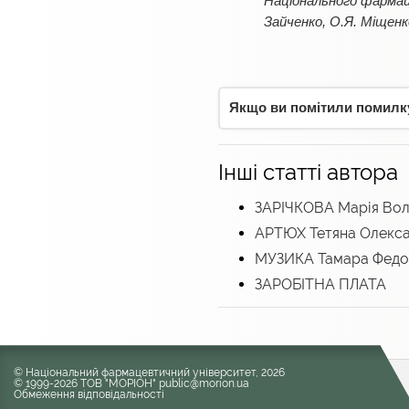
Національного фармаце
Зайченко, О.Я. Міщенк
Якщо ви помітили помилку,
Інші статті автора
ЗАРІЧКОВА Марія Во
АРТЮХ Тетяна Олекса
МУЗИКА Тамара Федо
ЗАРОБІТНА ПЛАТА
© Національний фармацевтичний університет, 2026
© 1999-2026 ТОВ "МОРІОН" public@morion.ua
Обмеження відповідальності