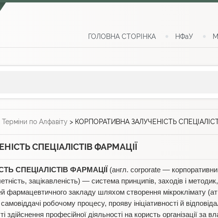
ГОЛОВНА СТОРІНКА
НФаУ
М
>
Терміни по Алфавіту
>
КОРПОРАТИВНА ЗАЛУЧЕНІСТЬ СПЕЦІАЛІСТ
НІСТЬ СПЕЦІАЛІСТІВ ФАРМАЦІЇ
ТЬ СПЕЦІАЛІСТІВ ФАРМАЦІЇ
(англ. corporate — корпоративн
етність, зацікавленість) — система принципів, заходів і методи
лей фармацевтичного закладу шляхом створення мікроклімату (а
й самовіддачі робочому процесу, прояву ініціативності й відповід
і здійснення професійної діяльності на користь організації за в