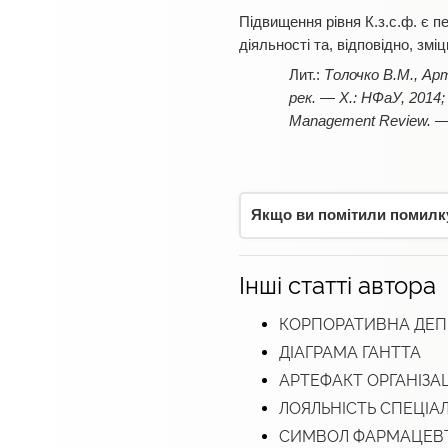
Підвищення рівня К.з.с.ф. є 
діяльності та, відповідно, зміц
Толочко В.М., Ар
рек. — Х.: НФаУ, 2014;
Management Review. — 
Якщо ви помітили помилку,
Інші статті автора
КОРПОРАТИВНА ДЕПР
ДІАГРАМА ГАНТТА
АРТЕФАКТ ОРГАНІЗА
ЛОЯЛЬНІСТЬ СПЕЦІАЛ
СИМВОЛ ФАРМАЦЕВТ