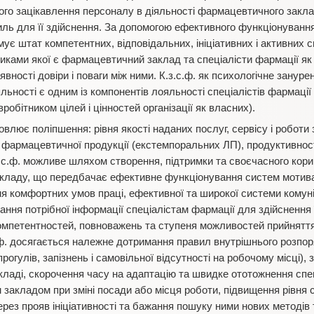
ого зацікавлення персоналу в діяльності фармацевтичного заклад
ь для її здійснення. За допомогою ефективного функціонування
є штат компетентних, відповідальних, ініціативних і активних с
иками якої є фармацевтичний заклад та спеціалісти фармації як 
вності довіри і поваги між ними. К.з.с.ф. як психологічне занур
яльності є одним із компонентів лояльності спеціалістів фармації
робітником цілей і цінностей організації як власних).
овлює поліпшення: рівня якості наданих послуг, сервісу і роботи 
 фармацевтичної продукції (екстемпоральних ЛП), продуктивності
з.с.ф. можливе шляхом створення, підтримки та своєчасного кориг
кладу, що передбачає ефективне функціонування систем мотива
ня комфортних умов праці, ефективної та широкої системи комун
ння потрібної інформації спеціалістам фармації для здійснення їх
компетентностей, повноважень та ступеня можливостей прийнятт
ф. досягається належне дотримання правил внутрішнього розпор
прогулів, запізнень і самовільної відсутності на робочому місці),
ладі, скорочення часу на адаптацію та швидке ототожнення спец
закладом при зміні посади або місця роботи, підвищення рівня с
рез прояв ініціативності та бажання пошуку ними нових методів 