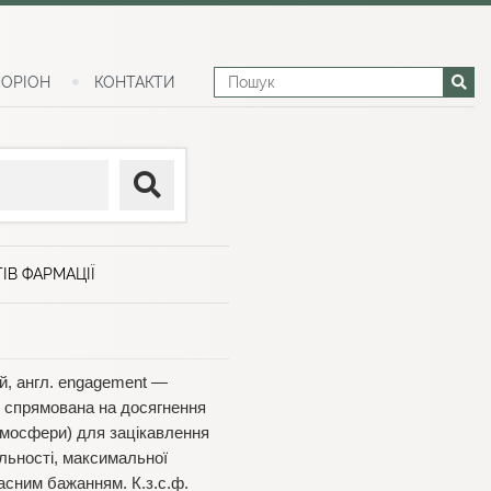
ОРІОН
КОНТАКТИ
ІВ ФАРМАЦІЇ
ий, англ. engagement —
к, спрямована на досягнення
тмосфери) для зацікавлення
альності, максимальної
ласним бажанням. К.з.с.ф.