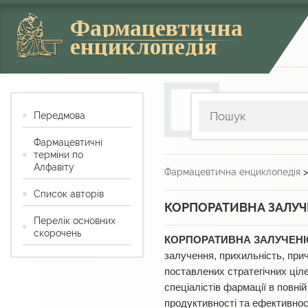
Фармацевтична
енциклопедія
Передмова
Фармацевтичні
терміни по
Алфавіту
Фармацевтична енциклопедія
Список авторів
КОРПОРАТИВНА ЗАЛУЧЕ
Перелік основних
скорочень
КОРПОРАТИВНА ЗАЛУЧЕНІС
залучення, прихильність, прич
поставлених стратегічних ці
спеціалістів фармації в повні
продуктивності та ефективност