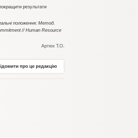
 покращити результати
гальні положення: Метод.
 commitment // Human Resource
Артюх Т.О.
відомити про це редакцію