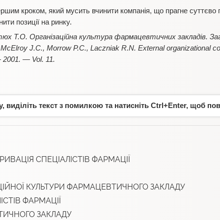
першим кроком, який мусить вчинити компанія, що прагне суттєво
нити позиції на ринку.
тюх Т.О. Організаційна культура фармацевтичних закладів. За
 McElroy J.C., Morrow P.C., Laczniak R.N. External organizational
2001. — Vol. 11.
 виділіть текст з помилкою та натисніть Ctrl+Enter, щоб по
ИВАЦІЯ СПЕЦІАЛІСТІВ ФАРМАЦІЇ
ЦІЙНОЇ КУЛЬТУРИ ФАРМАЦЕВТИЧНОГО ЗАКЛАДУ
ІСТІВ ФАРМАЦІЇ
ИЧНОГО ЗАКЛАДУ