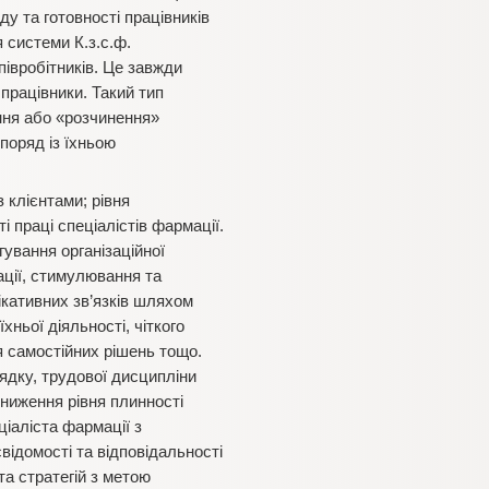
у та готовності працівників
 системи К.з.с.ф.
півробітників. Це завжди
працівники. Такий тип
ення або «розчинення»
 поряд із їхньою
з клієнтами; рівня
 праці спеціалістів фармації.
ування організаційної
ції, стимулювання та
ікативних зв’язків шляхом
ньої діяльності, чіткого
я самостійних рішень тощо.
ядку, трудової дисципліни
 зниження рівня плинності
іаліста фармації з
відомості та відповідальності
та стратегій з метою