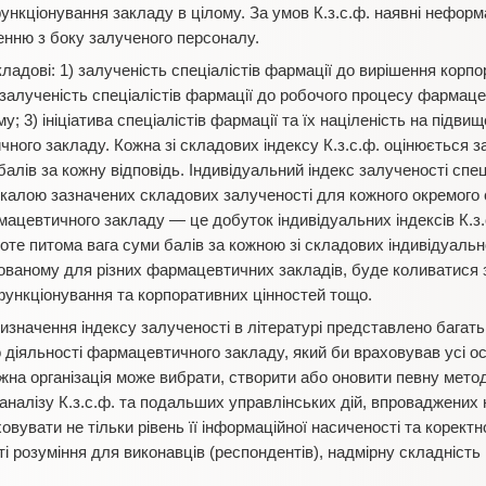
 функціонування закладу в цілому. За умов К.з.с.ф. наявні нефор
енню з боку залученого персоналу.
складові: 1) залученість спеціалістів фармації до вирішення корп
залученість спеціалістів фармації до робочого процесу фармаце
му; 3) ініціатива спеціалістів фармації та їх націленість на підв
ного закладу. Кожна зі складових індексу К.з.с.ф. оцінюється за
балів за кожну відповідь. Індивідуальний індекс залученості спе
калою зазначених складових залученості для кожного окремого с
мацевтичного закладу — це добуток індивідуальних індексів К.з.
е питома вага суми балів за кожною зі складових індивідуальної
хованому для різних фармацевтичних закладів, буде коливатися з
ти функціонування та корпоративних цінностей тощо.
визначення індексу залученості в літературі представлено багат
о діяльності фармацевтичного закладу, який би враховував усі о
ожна організація може вибрати, створити або оновити певну мет
налізу К.з.с.ф. та подальших управлінських дій, впроваджених на
увати не тільки рівень її інформаційної насиченості та коректн
ті розуміння для виконавців (респондентів), надмірну складніст