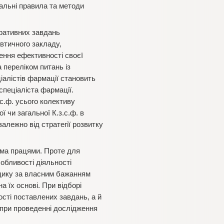
мальні правила та методи
оративних завдань
втичного закладу,
ищення ефективності своєї
 переліком питань із
ціалістів фармації становить
пеціаліста фармації.
с.ф. усього колективу
 чи загальної К.з.с.ф. в
алежно від стратегії розвитку
ьма працями. Проте для
собливості діяльності
одику за власним бажанням
 їх основі. При відборі
ості поставлених завдань, а й
ь при проведенні дослідження