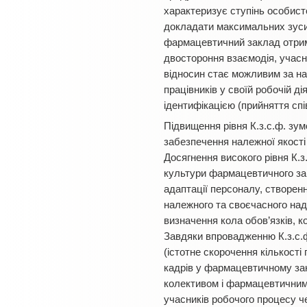
характеризує ступінь особист
докладати максимальних зусил
фармацевтичний заклад отриму
двостороння взаємодія, учасн
відносин стає можливим за ная
працівників у своїй робочій ді
ідентифікацією (прийняття спів
Підвищення рівня К.з.с.ф. зум
забезпечення належної якості
Досягнення високого рівня К.
культури фармацевтичного за
адаптації персоналу, створен
належного та своєчасного нада
визначення кола обов’язків, 
Завдяки впровадженню К.з.с.
(істотне скорочення кількості 
кадрів у фармацевтичному зак
колективом і фармацевтичним 
учасників робочого процесу че