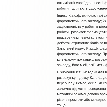
оптимізації своєї діяльності,
роботи підлягають удосконал
Індекс К.з.с.ф. включає такі 
фармацевтичного закладу; 2) 
зацікавленість у роботі в ціло
роботи і розвиток фармацевтич
присвоєнням певної кількості 
добуток отриманих балів за ш
Загальний індекс К.з.с.ф. фар
фармацевтичного закладу. Прот
кількісному показнику, розра
закладу, його місії, візії, ме
Різноманітність методик для 
розрахунку індексу К.з.с.ф. д
персоналу, немає, оскільки к
залежно від мети проведення а
методики рекомендовано врахов
рівень простоти або складнос
тощо.