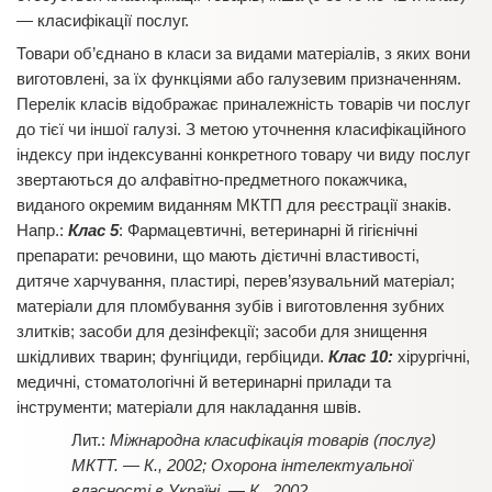
— класифікації послуг.
Товари об’єднано в класи за видами матеріалів, з яких вони
виготовлені, за їх функціями або галузевим призначенням.
Перелік класів відображає приналежність товарів чи послуг
до тієї чи іншої галузі. З метою уточнення класифікаційного
індексу при індексуванні конкретного товару чи виду послуг
звертаються до алфавітно-предметного покажчика,
виданого окремим виданням МКТП для реєстрації знаків.
Напр.:
Клас 5
: Фармацевтичні, ветеринарні й гігієнічні
препарати: речовини, що мають дієтичні властивості,
дитяче харчування, пластирі, перев’язувальний матеріал;
матеріали для пломбування зубів і виготовлення зубних
злитків; засоби для дезінфекції; засоби для знищення
шкідливих тварин; фунгіциди, гербіциди.
Клас 10:
хірургічні,
медичні, стоматологічні й ветеринарні прилади та
інструменти;
матеріали для накладання швів.
Міжнародна класифікація товарів (послуг)
МКТТ. — К., 2002; Охорона інтелектуальної
власності в Україні. — К., 2002.