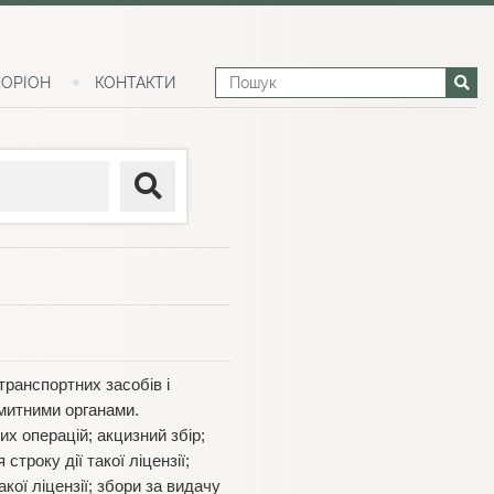
ОРІОН
КОНТАКТИ
ранспортних засобів і
 митними органами.
их операцій; акцизний збір;
троку дії такої ліцензії;
кої ліцензії; збори за видачу