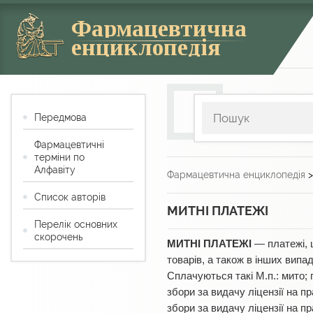
Фармацевтична
енциклопедія
Передмова
Фармацевтичні
терміни по
Алфавіту
Фармацевтична енциклопедія
Список авторів
МИТНІ ПЛАТЕЖІ
Перелік основних
скорочень
МИТНІ ПЛАТЕЖІ
— платежі, 
товарів, а також в інших вип
Сплачуються такі М.п.: мито; 
збори за видачу ліцензії на пр
збори за видачу ліцензії на пр