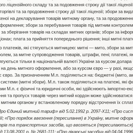
го ліцензійного складу та за подовження строку дії такої ліцензії
оргівлі та за продовження строку дії такої ліцензії; збори за вид
еної на декларування товарів митному органу, та за продовження 
оформлення; збори за перебування товарів під митним контролем
за зберігання товарів на складах митних органів; збори за інфо
іонах; плата за прийняття попереднього рішення; інші митні плат
ю платежів, які стягуються митницею: митні — мито, збори за ми
олем, за митне супроводження товарів, штрафи, пені; платежі, я
тягуються тільки в національній валюті України за курсом дола
на день митного оформлення, або за курсом євро — у разі, якщ
євро. За призначенням М.п. поділяються на: бюджетні (мито, акц
системи (митні збори). М.п. також поділяються на платежі, які 
ми М.п. є фізичні та юридичні особи, які здійснюють імпортно-екс
я та пропуск товарів через митний кордон може здійснюватися
 митним органом у встановленому порядку відстрочення їх сплат
Про Єдиний митний тариф» від 5.02.1992 р. 2097-Х11; «Про сис
XII; «Про порядок ввезення (пересилання) в Україну, митне оф
арів та транспортних засобів, що ввозяться (пересилаються
 13.08.2001 р. № 2681-111; «Про лікарські засоби» від 04.04.1996 