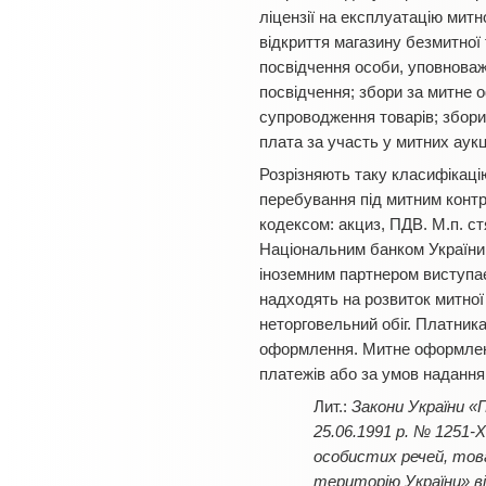
ліцензії на експлуатацію митно
відкриття магазину безмитної т
посвідчення особи, уповноваж
посвідчення; збори за митне 
супроводження товарів; збори 
плата за участь у митних аукц
Розрізняють таку класифікаці
перебування під митним контр
кодексом: акциз, ПДВ. М.п. с
Національним банком України 
іноземним партнером виступає 
надходять на розвиток митної 
неторговельний обіг. Платника
оформлення. Митне оформленн
платежів або за умов надання
Закони України «
25.06.1991 р. № 1251-
особистих речей, тов
територію України» від