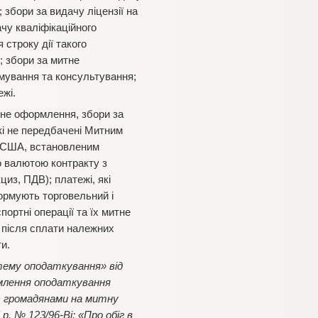
; збори за видачу ліцензії на
ачу кваліфікаційного
строку дії такого
; збори за митне
рмування та консультування;
ежі.
тне оформлення, збори за
кі не передбачені Митним
ра США, встановленим
о валютою контракту з
из, ПДВ); платежі, які
формують торговельний і
портні операції та їх митне
 після сплати належних
и.
тему оподаткування» від
ормлення оподаткування
) громадянами на митну
р. № 123/96-Ві; «Про обіг в