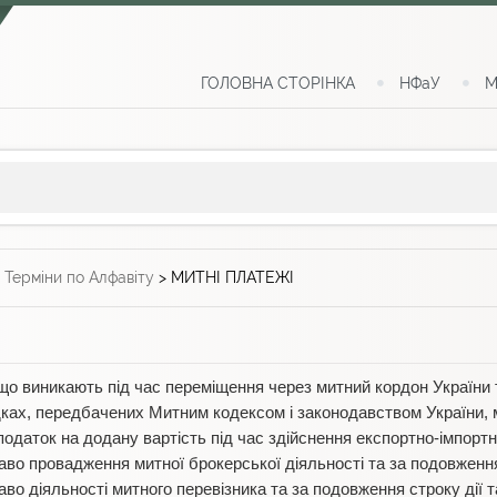
ГОЛОВНА СТОРІНКА
НФаУ
М
>
Терміни по Алфавіту
>
МИТНІ ПЛАТЕЖІ
що виникають під час переміщення через митний кордон України т
адках, передбачених Митним кодексом і законодавством України,
податок на додану вартість під час здійснення експортно-імпортн
аво провадження митної брокерської діяльності та за подовження с
аво діяльності митного перевізника та за подовження строку дії та