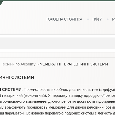
ГОЛОВНА СТОРІНКА
НФаУ
М
>
Терміни по Алфавіту
>
МЕМБРАННІ ТЕРАПЕВТИЧНІ СИСТЕМИ
ИЧНІ СИСТЕМИ
І СИСТЕМИ.
Промисловість виробляє два типи систем із дифуз
і матричний (монолітний). У першому випадку ядро діючої речо
рольованого вивільнення діючих речовин досягають підбирання
му враховують проникність мембрани для діючої речовини, розміри
а інші параметри. Основною перевагою подібних систем є легкість 