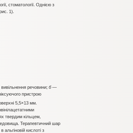
ії, стоматології. Однією з
ис. 1).
 вивільнення речовини;
б
—
іксуючого пристрою
верхні 5,5×13 мм.
нвінілацетатними
ях твердим кільцем,
ередовища. Терапевтичний шар
 альгіновій кислоті з