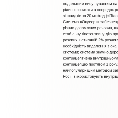
подальшим висушуванням на ос
рідині проникати в осередок 
зі швидкістю 20 мкг/год («Піло
Система «Окусерт» забезпечує
різних допоміжних речовин, щ
стабільну гіпотензивну дію пр
разових інстиляцій 2% розчин
необхідність видалення з ока,
системи; система значно доро
контрацептивна внутрішньомат
контрацепцію протягом 1 року
найпопулярнішим методом запобі
Росії, використовують внутрі