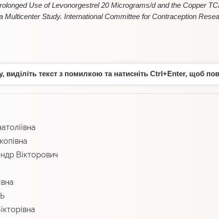
Prolonged Use of Levonorgestrel 20 Micrograms/d and the Copper TCa
 Multicenter Study. International Committee for Contraception Resear
 виділіть текст з помилкою та натисніть Ctrl+Enter, щоб по
атоліївна
копівна
др Вікторович
івна
Ь
ікторівна