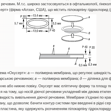
речовин. М.т.с. широко застосовуються в офтальмології, гінеколог
рт» (фірма «Алза», США), що містить пілокарпіну гідрохлорид (р
тема «Окусерт»:
а
— полімерна мембрана, що регулює швидкість
карською речовиною;
в
— полімерна мембрана;
д
— ділянка для ф
ню або нижню повіку. Окусерт має еліптичну форму та площу по
я на тому, що носій діючої речовини укладений між двома етиле
идкість вивільнення діючої речовини. Мембрани з’єднані по кра
ну, що дозволяє бачити контур системи при введенні в рідкі с
 пластина, яку одержують розчиненням пілокарпіну гідрохлориду в