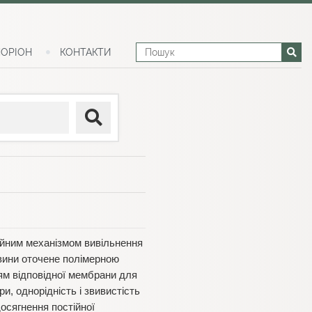
ОРІОН
КОНТАКТИ
ійним механізмом вивільнення
вини оточене полімерною
м відповідної мембрани для
, однорідність і звивистість
досягнення постійної