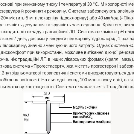
нові при зниженому тиску і температурі 30 °С. Мікропористі м
резервуара й розчиняти речовину. Системи забезпечують вивільн
-20» містить 5 мг пілокарпіну гідрохлориду) або 40 мкг/год («Піло
 точність дозування та зручність застосування. Крім того, вик
о входять до складу традиційних ЛП. Система не змінює рН слізн
отягом 7 днів, дає змогу вводити пілокарпіну гідрохлорид 1 раз 
у пілокарпіну, значно зменшуючи його витрату. Однак система «
 дискомфорт при використанні, можливе витікання діючої речовин
жча, ніж традиційні ЛП в інших лікарських формах (краплі, мазь
кова система «Прогестасерт», яка містить прогестерон і забезп
. Внутрішньоматкові терапевтичні системи використовуються для 
гання вагітності. На сьогодні понад 100 млн жінок у світі, в т.ч
шньоматкову контрацепцію. Система складається з Т-подібної пла