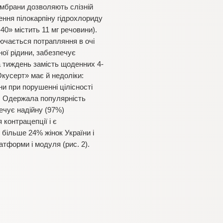
ембрани дозволяють слізній
ення пілокарпіну гідрохлориду
-40» містить 11 мг речовини).
лючається потрапляння в очі
ої рідини, забезпечує
на тиждень замість щоденних 4-
Окусерт» має й недоліки:
и при порушенні цілісності
). Одержала популярність
ечує надійну (97%)
контрацепції і є
. більше 24% жінок України і
тформи і модуля (рис. 2).