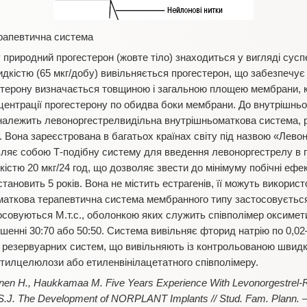
ерапевтична система
риродний прогестерон (жовте тіло) знаходиться у вигляді суспенз
кістю (65 мкг/добу) вивільняється прогестерон, що забезпечує
терону визначається товщиною і загальною площею мембрани, ко
нцентрації прогестерону по обидва боки мембрани. До внутрішн
 належить левоноргестрелвидільна внутрішньоматкова система,
Вона зареєстрована в багатьох країнах світу під назвою «Левонов
вляє собою Т-подібну систему для введення левоноргестрелу в 
істю 20 мкг/24 год, що дозволяє звести до мінімуму побічні ефе
тановить 5 років. Вона не містить естрагенів, її можуть викорис
маткова терапевтична система мембранного типу застосовується
тосовуються М.т.с., оболонкою яких служить співполімер оксимет
шенні 30:70 або 50:50. Система вивільняє фторид натрію по 0,02
х резервуарних систем, що вивільняють із контрольованою швидк
тилцелюлози або етиленвінілацетатного співполімеру.
onen H., Haukkamaa M. Five Years Experience With Levonorgestrel-R
 S.J. The Development of NORPLANT Implants // Stud. Fam. Plann. 