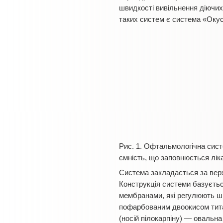
швидкості вивільнення діючих 
таких систем є система «Окусе
Рис. 1. Офтальмологічна сис
ємність, що заповнюється лі
Система закладається за верх
Конструкція системи базуєтьс
мембранами, які регулюють шв
пофарбованим двоокисом тита
(носій пілокарпіну) — овальна