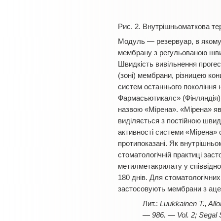
Рис. 2. Внутрішньоматкова т
Модуль — резервуар, в якому п
мембрану з регульованою швид
Швидкість вивільнення прогес
(зоні) мембрани, різницею ко
систем останнього покоління
Фармасьютикалс» (Фінляндія). 
назвою «Мірена». «Мірена» я
виділяється з постійною швидк
активності системи «Мірена» с
протипоказані. Як внутрішньо
стоматологічній практиці зас
метилметакрилату у співвідно
180 днів. Для стоматологічни
застосовують мембрани з аце
Luukkainen T., All
— 986. — Vol. 2; Segal