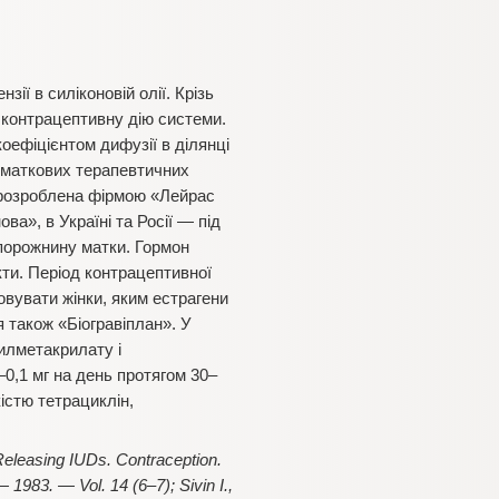
ії в силіконовій олії. Крізь
 контрацептивну дію системи.
ефіцієнтом дифузії в ділянці
ьоматкових терапевтичних
 розроблена фірмою «Лейрас
а», в Україні та Росії — під
порожнину матки. Гормон
кти. Період контрацептивної
товувати жінки, яким естрагени
 також «Біогравіплан». У
илметакрилату і
–0,1 мг на день протягом 30–
істю тетрациклін,
eleasing IUDs. Contraception.
— 1983. — Vol. 14 (6–
7); Sivin I.,