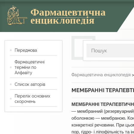
Фармацевтична
енциклопедія
Передмова
Фармацевтичні
терміни по
Алфавіту
Фармацевтична енциклопедія
Список авторів
МЕМБРАННІ ТЕРАПЕВТ
Перелік основних
скорочень
МЕМБРАННІ ТЕРАПЕВТИЧН
— мембранний (резервуарний) 
оболонкою — мембраною. Конт
конкретної речовини. При цьо
пор, гідро- і ліпофільність т