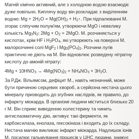
Магній хімічно активний, але з холодною водою взаємодіє
дуже повільно. Киплячу воду він розкладає з виділенням
водню: Mg + 2H
O = Mg(OH)
+ H
↑. При підпалюванні М.
2
2
2
згорає сліпучим полум’ям, утворюючи MgO і невелику
кількість Mg
N
: 2Mg + O
= 2MgO. М. розчиняється у
3
2
2
кислотах, крім HF і H
PO
, які утворюють на поверхні М
.
3
4
малорозчинні солі MgF
і Mg
(PO
)
. Розчини лугів
2
3
4
2
практично не діють на М. Він відновлює розведену нітратну
кислоту до амоній нітрату:
4Mg + 10HNO
→ 4Mg(NO
)
+ NH
NO
+ 3H
O.
3
3
2
4
3
2
За Р.Дж. Вільямсом, дефіцит М., навіть незначний, може
бути причиною серцевих хвороб, а серйозна нестача цього
мінералу призводить до згубних наслідків, як правило, до
інфаркту міокарда. В організмі людини міститься близько 20
г М. Він сприяє виведенню холестерину та чинить
антиспазматичну дію, активує такі ферменти, як
карбоксилаза, енолаза, гексокіназа і входить до їх складу.
Нестача магнію викликає інфаркт міокарда. Надлишок іонів
М. посилює гальмування процесів у ЦНС людини, знижує