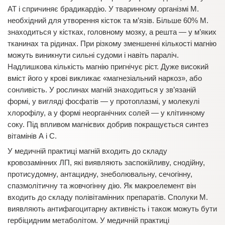
АТ і спричиняє брадикардію. У тваринному організмі М.
необхідний для утворення кісток та м’язів. Більше 60% М.
знаходиться у кістках, головному мозку, а решта — у м’яких
тканинах та рідинах. При різкому зменшенні кількості магнію
можуть виникнути сильні судоми і навіть параліч.
Надлишкова кількість магнію пригнічує ріст. Дуже високий
вміст його у крові викликає «магнезіальний наркоз», або
сонливість. У рослинах магній знаходиться у зв’язаній
формі, у вигляді фосфатів — у протоплазмі, у молекулі
хлорофілу, а у формі неорганічних солей — у клітинному
соку. Під впливом магнієвих добрив покращується синтез
вітамінів А і С.
У медичній практиці магній входить до складу
кровозамінних ЛП, які виявляють заспокійливу, снодійну,
протисудомну, антацидну, знеболювальну, сечогінну,
спазмолітичну та жовчогінну дію. Як макроелемент він
входить до складу полівітамінних препаратів. Сполуки М.
виявляють антифагоцитарну активність і також можуть бути
гербіцидним метаболітом. У медичній практиці