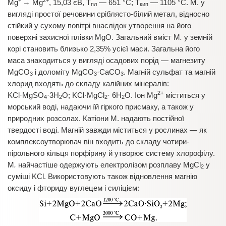
+
2+
Mg
→ Mg
, 15,03 єВ, Т
— 651 °С; Т
— 1105 °С. М. у
пл
кип
вигляді простої речовини сріблясто-білий метал, відносно
стійкий у сухому повітрі внаслідок утворення на його
поверхні захисної плівки MgO. Загальний вміст М
.
у земній
корі становить близько 2,35% усієї маси. Загальна його
маса знаходиться у вигляді осадових порід — магнезиту
MgCO
і доломіту MgCO
·CaCO
. Магній сульфат та магній
3
3
3
хлорид входять до складу калійних мінералів:
2+
KCl·MgSO
·3H
O; KCl·MgCl
· 6H
O. Іон Mg
міститься у
4
2
2
2
морський воді, надаючи їй гіркого присмаку, а також у
природних розсолах. Катіони М. надають постійної
твердості воді. Магній завжди міститься у рослинах — як
комплексоутворювач він входить до складу чотири-
пірольного кільця порфірину й утворює систему хлорофілу.
М
.
найчастіше одержують електролізом розплаву MgCl
у
2
суміші KCl. Використовують також відновлення магнію
оксиду і фториду вуглецем і силіцієм: