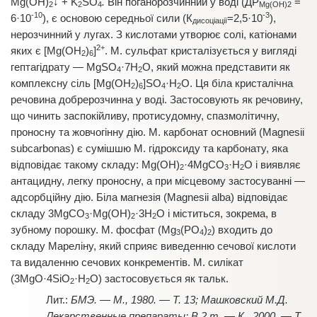
Mg(OH)
↓ + K
SO
.
Він поганорозчинний у воді (ДР
=
2
2
4
Mg(OH)2
-10
-3
6·10
), є основою середньої сили (К
=2,5·10
),
дисоціації
нерозчинний у лугах. З кислотами утворює солі, катіонами
2+
яких є [Mg(OH
)
]
. М. сульфат кристалізується у вигляді
2
6
гептагідрату — MgSO
·7H
O, який можна представити як
4
2
комплексну сіль [Mg(OH
)
]SO
·H
O. Ця біла кристалічна
2
6
4
2
речовина добрерозчинна у воді. Застосовують як речовину,
що чинить заспокійливу, протисудомну, спазмолітичну,
проносну та жовчогінну дію. М. карбонат основний (Magnesii
subcarbonas) є сумішшю М. гідроксиду та карбонату, яка
відповідає такому складу: Mg(OH)
·4MgCO
·H
O і виявляє
2
3
2
антацидну, легку проносну, а при місцевому застосуванні —
адсорбційну дію. Біла магнезія (Magnesii alba) відповідає
складу 3MgCO
·Mg(OH)
·3H
O і міститься, зокрема, в
3
2
2
зубному порошку. М. фосфат (Mg
(PO
)
) входить до
3
4
2
складу Мареліну, який сприяє виведенню сечової кислоти
та видаленню сечових конкрементів. М. силікат
(3MgO·4SiO
·H
O) застосовується як тальк.
2
2
БМЭ. — М., 1980. — Т. 13; Машковский М.Д.
Лекарственные препараты: В 2 т. — К., 2000. — Т.