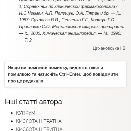
1; Справочник по клинической фармаколологии /
И.С.Чекман, А.П. Пелещук, О.А. Пятак и др. — К.,
1987; Суховєєв В.В., Сенченко Г.Г., Ковтун Г.О.,
Приплавко С.О. Металовмісні лікарські препарати.
— К., 2000; Химическая энциклопедия. — М., 1990.
— Т. 2.
Цихановська І.В.
Якщо ви помітили помилку, виділіть текст з
помилкою та натисніть Ctrl+Enter, щоб повідомити
про це редакцію
Інші статті автора
КУПРУМ
КИСЛОТА НІТРАТНА
КИСЛОТА НІТРИТНА