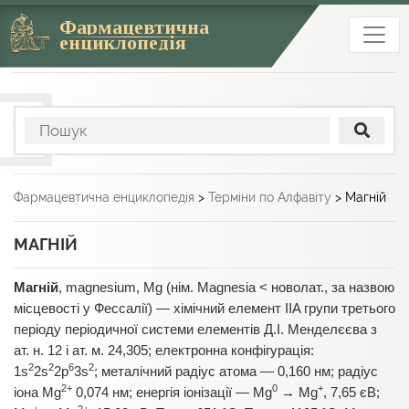
Фармацевтична
енциклопедія
Фармацевтична енциклопедія
>
Терміни по Алфавіту
>
Магній
МАГНІЙ
Магній
, magnesium, Mg (нім. Magnesia < новолат., за назвою
місцевості у Фессалії) — хімічний елемент IIA групи третього
періоду періодичної системи елементів Д.І. Менделєєва з
ат. н. 12 і ат. м. 24,305; електронна конфігурація:
2
2
6
2
1s
2s
2p
3s
; металічний радіус атома — 0,160 нм; радіус
2+
0
+
іона Mg
0,074 нм; енергія іонізації — Mg
→ Mg
, 7,65 єВ;