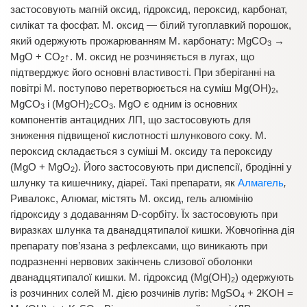
застосовують магній оксид, гідроксид, пероксид, карбонат,
силікат та фосфат. М. оксид — білий тугоплавкий порошок,
який одержують прожарюванням М. карбонату: MgCO
→
3
MgO + CO
↑. М. оксид не розчиняється в лугах, що
2
підтверджує його основні властивості. При зберіганні на
повітрі М. поступово перетворюється на суміш Mg(OH)
,
2
MgCO
і (MgOH)
CO
. MgO є одним із основних
3
2
3
компонентів антацидних ЛП, що застосовують для
зниження підвищеної кислотності шлункового соку. М.
пероксид складається з суміші М. оксиду та пероксиду
(MgO + MgO
). Його застосовують при диспепсії, бродінні у
2
шлунку та кишечнику, діареї. Такі препарати, як
Алмагель
,
Ривалокс, Алюмаг, містять М. оксид, гель алюмінію
гідроксиду з додаванням D-сорбіту. Їх застосовують при
виразках шлунка та дванадцятипалої кишки. Жовчогінна дія
препарату пов’язана з рефлексами, що виникають при
подразненні нервових закінчень слизової оболонки
дванадцятипалої кишки. М. гідроксид (Mg(OH)
) одержують
2
із розчинних солей М. дією розчинів лугів: MgSO
+ 2KOH =
4