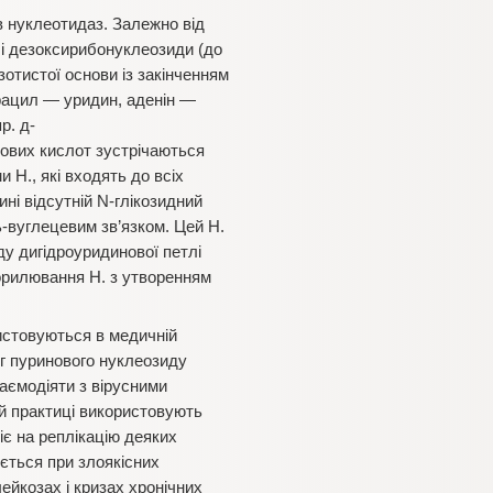
в нуклеотидаз. Залежно від
 і дезоксирибонуклеозиди (до
зотистої основи із закінченням
урацил — уридин, аденін —
р. д-
нових кислот зустрічаються
 Н., які входять до всіх
ні відсутній N-глікозидний
ь-вуглецевим зв’язком. Цей Н.
у дигідроуридинової петлі
форилювання Н. з утворенням
ристовуються в медичній
ог пуринового нуклеозиду
аємодіяти з вірусними
й практиці використовують
іє на реплікацію деяких
ється при злоякісних
ейкозах і кризах хронічних