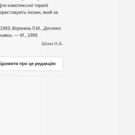
Для комплексної терапії
ористовують інозин, який за
 1993; Вороніна Л.М., Десенко
химии. — М., 1999.
Шоно Н.А.
відомити про це редакцію