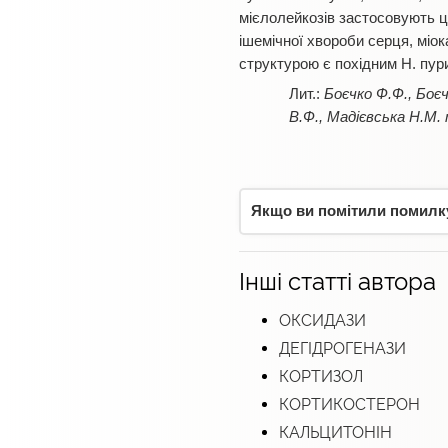
мієлолейкозів застосовують ц
ішемічної хвороби серця, міок
структурою є похідним Н. пур
Боєчко Ф.Ф., Боєч
В.Ф., Мадієвська Н.М. 
Якщо ви помітили помилку,
Інші статті автора
ОКСИДАЗИ
ДЕГІДРОГЕНАЗИ
КОРТИЗОЛ
КОРТИКОСТЕРОН
КАЛЬЦИТОНІН