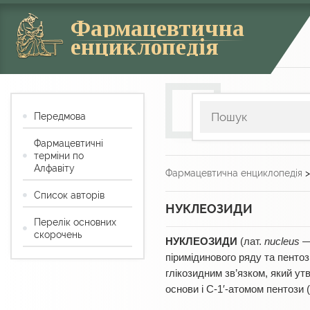
Фармацевтична
енциклопедія
Передмова
Фармацевтичні
терміни по
Алфавіту
Фармацевтична енциклопедія
Список авторів
НУКЛЕОЗИДИ
Перелік основних
скорочень
НУКЛЕОЗИДИ
(лат.
nucleus
— 
піримідинового ряду та пенто
глікозидним зв’язком, який у
основи і С-1′-атомом пентози 