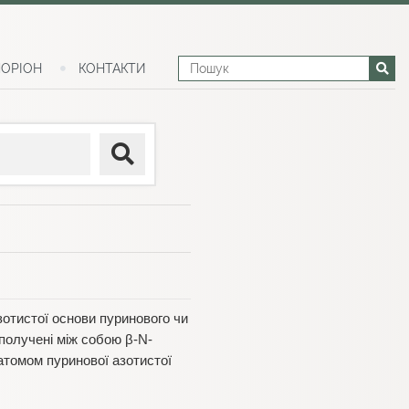
ОРІОН
КОНТАКТИ
зотистої основи пуринового чи
сполучені між собою β-N-
атомом пуринової азотистої