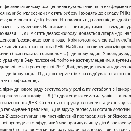
ри ферментативному розщепленні нуклеотидів під дією ферменті
ся на рибонуклеозиди (містять рибозу і входять до складу РНК)
за; компоненти ДНК). Назва Н. походить від назви відповідної а
 і -озин — у пуринових Н.: цитозин — цитидин, тимін — тимідин, 
о назви Н., які містять дезоксирибозу, додається літера «д», нап
денозин(дезоксиаденозин) тощо. Крім головних, у складі нуклеї
ть яких містить транспортна РНК. Найбільш поширеними мінорними
идин (позначається символом ψ) і дигідроуридин. У псевдоуриди
о урацилу в 5-му положенні, тобто не азот-вуглецевим, а вуглец
илової петлі транспортної РНК. Дигідроуридин входить до склад
у — дигідроурацил. Під дією ферментів кіназ відбувається фос
ди- і трифосфатів).
а піримідинового ряду виступають у ролі антиметаболітів і вико
ий препарат ацикловір — 9-(2-гідрокси)етоксиметилгуанін — анал
о компонента ДНК. Схожість їх структур дозволяє ацикловіру вз
 гальмування реплікації ДНК вірусу герпесу. В офтальмологічні
д-2′-дезоксиуридин як противірусний препарат, який вибірково д
дної природи є тегафур, який має протипухлинну дію й застосову
моподібної та прямої кишки, раку молочної залози. При гострих л