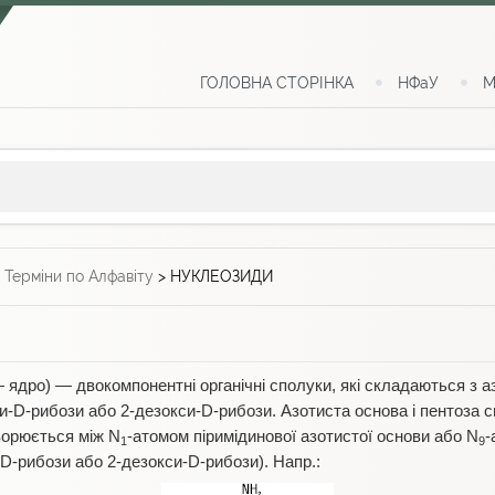
ГОЛОВНА СТОРІНКА
НФаУ
М
>
Терміни по Алфавіту
>
НУКЛЕОЗИДИ
ядро) — двокомпонентні органічні сполуки, які складаються з а
зи-D-рибози або 2-дезокси-D-рибози. Азотиста основа і пентоза 
творюється між N
-атомом піримідинової азотистої основи або N
-
1
9
(D-рибози або 2-дезокси-D-рибози). Напр.: