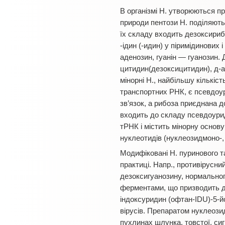
В організмі Н. утворюються п
природи пентози Н. поділяють
їх складу входить дезоксирибо
-ідин (-идин) у піримідинових
аденозин, гуанін — гуанозин. Д
цитидин(дезоксицитидин), д-а
мінорні Н., найбільшу кількіс
транспортних РНК, є псевдоур
зв’язок, а рибоза приєднана д
входить до складу псевдоурид
тРНК і містить мінорну основ
нуклеотидів (нуклеозидмоно-, 
Модифіковані Н. пуринового т
практиці. Напр., противірусн
дезоксигуанозину, нормальног
ферментами, що призводить до
індоксуридин (офтан-ІDU)-5-йо
вірусів. Препаратом нуклеози
пухлинах шлунка, товстої, сиг