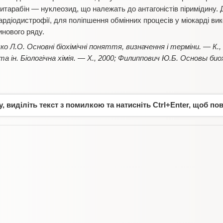
итарабін — нуклеозид, що належать до антагоністів піримідину. 
ардіодистрофії, для поліпшення обмінних процесів у міокарді вик
инового ряду.
ко Л.О. Основні біохімічні поняття, визначення і терміни. — К.,
та ін. Біологічна хімія. — Х., 2000; Филиппович Ю.Б. Основы био
 виділіть текст з помилкою та натисніть Ctrl+Enter, щоб по