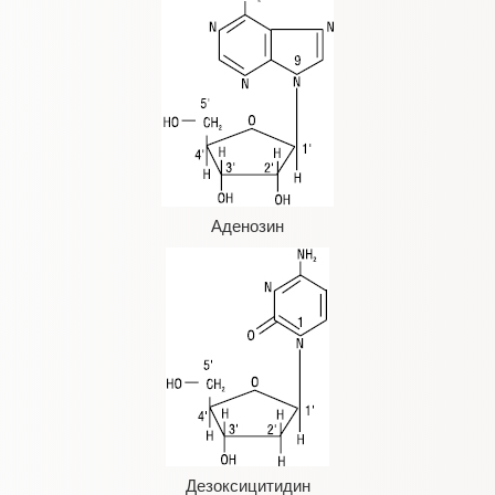
Аденозин
Дезоксицитидин