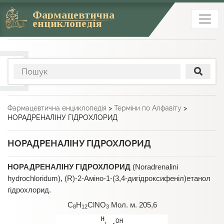
Фармацевтична
енциклопедія
Фармацевтична енциклопедія
>
Терміни по Алфавіту
>
НОРАДРЕНАЛІНУ ГІДРОХЛОРИД
НОРАДРЕНАЛІНУ ГІДРОХЛОРИД
НОРАДРЕНАЛІНУ ГІДРОХЛОРИД
(Noradrenalini
hydrochloridum), (R)-2-Аміно-1-(3,4-дигідроксифеніл)етанол
гідрохлорид.
C
H
ClNO
Мол. м. 205,6
8
12
3