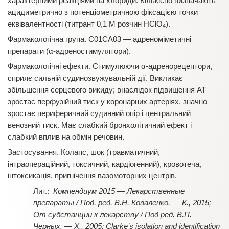
характерними реакціями на хлориди. Кількісно визначають
ацидиметрично з потенціометричною фіксацією точки
еквівалентності (титрант 0,1 М розчин HClO
).
4
Фармакологічна група. С01CA03 — адреноміметичні
препарати (α-адреностимулятори).
Фармакологічні ефекти. Стимулюючи α-адренорецептори,
сприяє сильній судинозвужувальній дії. Викликає
збільшення серцевого викиду; внаслідок підвищення АТ
зростає перфузійний тиск у коронарних артеріях, значно
зростає периферичний судинний опір і центральний
венозний тиск. Має слабкий бронхолітичний ефект і
слабкий вплив на обмін речовин.
Застосування. Колапс, шок (травматичний,
інтраопераційний, токсичний, кардіогенний), кровотеча,
інтоксикація, пригнічення вазомоторних центрів.
Компендиум 2015 — Лекарственные
препараты / Под. ред. В.Н. Коваленко. — К., 2015;
От субстанции к лекарству / Под ред. В.П.
Черных. — Х., 2005; Clarke’s isolation and identification