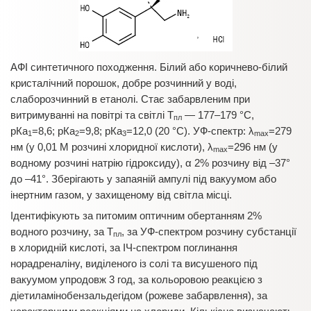
АФІ синтетичного походження. Білий або коричнево-білий
кристалічний порошок, добре розчинний у воді,
слаборозчинний в етанолі. Стає забарвленим при
витримуванні на повітрі та світлі T
— 177–179 °С,
пл
рКа
=8,6; рКа
=9,8; рКа
=12,0 (20 °С). УФ-спектр: λ
=279
1
2
3
max
нм (у 0,01 М розчині хлоридної кислоти), λ
=296 нм (у
max
водному розчині натрію гідроксиду), α 2% розчину від –37°
до –41°. Зберігають у запаяній ампулі під вакуумом або
інертним газом, у захищеному від світла місці.
Ідентифікують за питомим оптичним обертанням 2%
водного розчину, за T
, за УФ-спектром розчину субстанції
пл
в хлоридній кислоті, за ІЧ-спектром поглинання
норадреналіну, виділеного із солі та висушеного під
вакуумом упродовж 3 год, за кольоровою реакцією з
діетиламінобензальдегідом (рожеве забарвлення), за