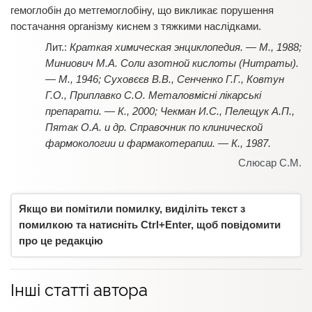
гемоглобін до метгемоглобіну, що викликає порушення
постачання організму киснем з тяжкими наслідками.
Краткая химическая энциклопедия. — М., 1988;
Миниович М.А. Соли азотной кислоты (Нитраты).
— М., 1946; Суховєєв В.В., Сенченко Г.Г., Ковтун
Г.О., Приплавко С.О. Металовмісні лікарські
препарати. — К., 2000; Чекман И.С., Пелещук А.П.,
Пятак О.А. и др. Справочник по клинической
фармокологии и фармакотерапии. — К., 1987.
Слюсар С.М.
Якщо ви помітили помилку, виділіть текст з
помилкою та натисніть Ctrl+Enter, щоб повідомити
про це редакцію
Інші статті автора