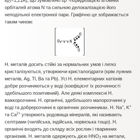
l
=1,21Å), що зумовлено sp
-гібридизацією атомних
NО
орбіталей атома N та сильною делокалізацією його
неподільної електронної пари. Графічно це зображається
таким чином:
Н. металів досить стійкі за нормальних умов і легко
кристалізуються, утворюючи кристалогідрати (крім лужних
металів, Ag, Tl, Ba та Pb). Усі Н. елементарних катіонів
добре розчиняються у воді (коефіцієнт їх розчинності
здебільшого позитивний). Але деякі комплексні Н.
важкорозчинні. Н. органічні, здебільшого малорозчинні у
+
+
воді та добрерозчинні в органічних розчинниках. Н. Na
, K
2+
та Са
утворюють родовища мінералів, які називають
селітрами (чилійська, індійська, норвезька тощо). Н.
органічні входять до складу всіх рослин і тваринних
організмів. Н. металів одержують дією HNO
на метали,
3