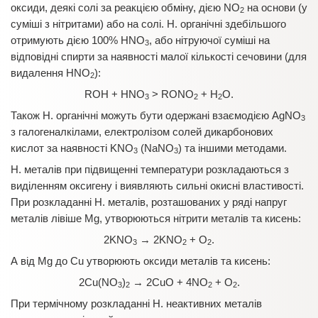
оксиди, деякі солі за реакцією обміну, дією NO
на основи (у
2
суміші з нітритами) або на солі. Н. органічні здебільшого
отримують дією 100% HNO
, або нітруючої суміші на
3
відповідні спирти за наявності малої кількості сечовини (для
видалення HNO
):
2
ROH + HNO
> RONO
+ H
O.
3
2
2
Також Н. органічні можуть бути одержані взаємодією AgNO
3
з галогеналкілами, електролізом солей дикарбонових
кислот за наявності KNO
(NaNO
) та іншими методами.
3
3
Н. металів при підвищенні температури розкладаються з
виділенням оксигену і виявляють сильні окисні властивості.
При розкладанні Н. металів, розташованих у ряді напруг
металів лівіше Mg, утворюються нітрити металів та кисень:
2KNO
→ 2KNO
+ O
.
3
2
2
А від Mg до Cu утворюють оксиди металів та кисень:
2Сu(NO
)
→ 2CuO + 4NO
+ O
.
3
2
2
2
При термічному розкладанні Н. неактивних металів