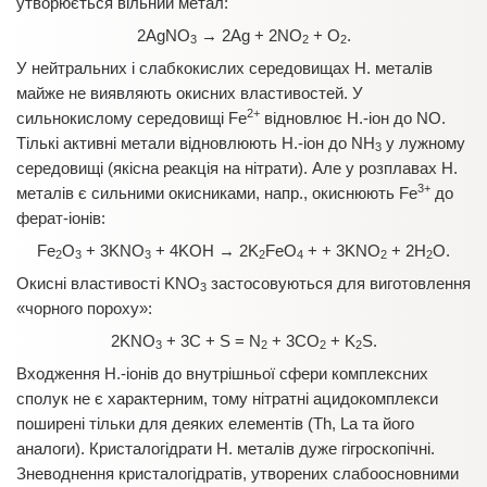
утворюється вільний метал:
2AgNО
→ 2Ag + 2NO
+ O
.
3
2
2
У нейтральних і слабкокислих середовищах Н. металів
майже не виявляють окисних властивостей. У
2+
сильнокислому середовищі Fe
відновлює Н.-іон до NO.
Тількі активні метали відновлюють Н.-іон до NH
у лужному
3
середовищі (якісна реакція на нітрати). Але у розплавах Н.
3+
металів є сильними окисниками, напр., окиснюють Fe
до
ферат-іонів:
Fe
O
+ 3KNO
+ 4KOH → 2K
FeO
+ + 3KNO
+ 2H
O.
2
3
3
2
4
2
2
Окисні властивості KNO
застосовуються для виготовлення
3
«чорного пороху»:
2KNO
+ 3C + S = N
+ 3CO
+ K
S.
3
2
2
2
Входження Н.-іонів до внутрішньої сфери комплексних
сполук не є характерним, тому нітратні ацидокомплекси
поширені тільки для деяких елементів (Th, La та його
аналоги). Кристалогідрати Н. металів дуже гігроскопічні.
Зневоднення кристалогідратів, утворених слабоосновними