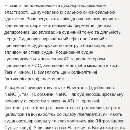
Н. мають
антиангінальні
та
судинорозширювальні
властивості. Це зумовлено їх сильною окиснювальною
здатністю. Вони регулюють співвідношення окиснених та
відновлених форм нікотинамідних ферментів і деяких
дегідрогеназ, що впливає на судинний тонус та діяльність
серця. Судинорозширювальний ефект пов’язаний з
пригніченням судинорухового центру з безпосереднім
впливом на стінки судин. Розширення судин
супроводжується зниженням АТ та рефлекторним
підвищенням ЧСС, зменшенням потреби міокарда в кисні.
Таким чином, Н. виявляють ще й холінолітичні
(антихолінергічні) властивості.
У фармації використовують як Н. металів (здебільшого
NaNO
), так і Н. органічні NaNO
, як судинорозширювальну
3
3
речовину (з ефектом зниження АТ). Н. органічні
(метилнітрат, етилнітрат, амілнітрат, нітрогліцерин, нітрати
целюлози та ін.)
входять до складу препаратів
, які мають
судинорозширювальну та спазмолітичну дію (Нітрогліцерин,
Сустак тощо). У високих дозах Н. токсичнi. Вони окиснюють