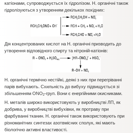
катіонами, супроводжується їх гідролізом. Н. органічні також
гідролізуються з утворенням декількох похідних:
Дія концентрованих кислот на Н. органічні призводить до
утворення відповідного спирту та нітроній-катіонів:
Н. органічні термічно нестійкі, деякі з них при перегріванні
парів вибухають. Схильність до вибуху підвищується зі
збільшенням ONO
-груп. Вони є енергійними окисниками.
2
Н. металів широко використовують у виробництві ЛП, як
добрива, у виробництві вибухівки, як протраву при
фарбуванні тканин. Н. органічні також використовують при
різноманітних синтезах азотвмісних сполук, які мають
біологічно активні властивості.