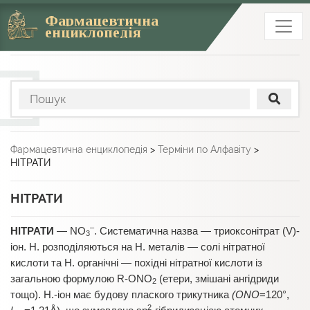
Фармацевтична
енциклопедія
Фармацевтична енциклопедія
>
Терміни по Алфавіту
>
НІТРАТИ
НІТРАТИ
–
НІТРАТИ
— NO
. Систематична назва — триоксонітрат (V)-
3
іон. Н. розподіляються на Н. металів — солі нітратної
кислоти та Н. органічні — похідні нітратної кислоти із
загальною формулою R-ONO
(етери, змішані ангідриди
2
тощо). Н.-іон має будову плаского трикутника
(ONO
=120°,
2