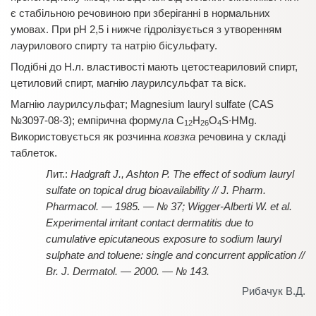
є стабільною речовиною при зберіганні в нормальних
умовах. При рН 2,5 і нижче гідролізується з утворенням
лаурилового спирту та натрію бісульфату.
Подібні до Н.л. властивості мають цетостеариловий спирт,
цетиловий спирт, магнію лаурилсульфат та віск.
Магнію лаурилсульфат; Magnesium lauryl sulfate (CAS
№3097-08-3); емпірична формула C
H
O
S∙HMg.
12
26
4
Використовується як розчинна
ковзка
речовина у складі
таблеток.
Hadgraft J., Ashton P. The effect of sodium lauryl
sulfate on topical drug bioavailability // J. Pharm.
Pharmacol. — 1985. — № 37; Wigger-Alberti W. et al.
Experimental irritant contact dermatitis due to
cumulative epicutaneous exposure to sodium lauryl
sulphate and toluene: single and concurrent application //
Br. J. Dermatol. — 2000. — № 143.
Рибачук В.Д.