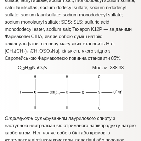
sulfate; lauryl sulfate, sodium salt; monododecyl sodium sulfate;
natrii laurilsulfas; sodium dodecyl sulfate; sodium n-dodecyl
sulfate; sodium laurilsulfate; sodium monododecyl sulfate;
sodium monolauryl sulfate; SDS; SLS; sulfuric acid
monododecyl ester, sodium salt; Texapon K12P — за даними
Фармакопеї США, являє собою суміш натрію
алкілсульфатів, основну масу яких становить Н.л.
[CH
(CH
)
CH
OSO
Na], кількість якого згідно з
3
2
10
2
3
Європейською Фармакопеєю повинна становити 85%.
C
H
NaO
S Мол. м. 288,38
12
25
4
Отримують
сульфуванням лаурилового спирту з
наступною нейтралізацією отриманого напівпродукту натрію
карбонатом. Н.л. являє собою білі або кремові з
жовтуватим відтінком кристали, пластівці або порошок,