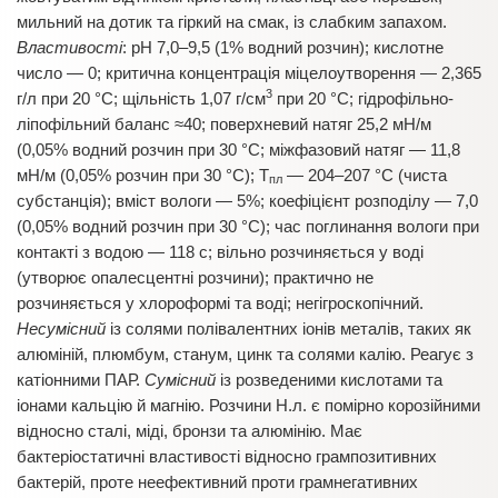
мильний на дотик та гіркий на смак, із слабким запахом.
Властивості
: рН 7,0–9,5 (1% водний розчин); кислотне
число — 0; критична концентрація міцелоутворення — 2,365
3
г/л при 20 °С; щільність 1,07 г/см
при 20 °С; гідрофільно-
ліпофільний баланс ≈40; поверхневий натяг 25,2 мН/м
(0,05% водний розчин при 30 °С; міжфазовий натяг — 11,8
мН/м (0,05% розчин при 30 °С); T
— 204–207 °С (чиста
пл
субстанція); вміст вологи — 5%; коефіцієнт розподілу — 7,0
(0,05% водний розчин при 30 °С); час поглинання вологи при
контакті з водою — 118 с; вільно розчиняється у воді
(утворює опалесцентні розчини); практично не
розчиняється у хлороформі та воді; негігроскопічний.
Несумісний
із солями полівалентних іонів металів, таких як
алюміній, плюмбум, станум, цинк та солями калію. Реагує з
катіонними ПАР.
Сумісний
із розведеними кислотами та
іонами кальцію й магнію. Розчини Н.л. є помірно корозійними
відносно сталі, міді, бронзи та алюмінію. Має
бактеріостатичні властивості відносно грампозитивних
бактерій, проте неефективний проти грамнегативних