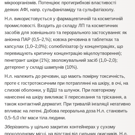
мікроорганізмів. Потенціює протигрибкові властивості
деяких АФІ, напр. сульфаніламіду та сульфатіазолу.
Н.л. використовується у фармацевтичній та косметичній
промисловості. Входить до складу ЛП та косметичних
засобів для зовнішнього та перорального застосування: як
аніонна ПАР (0,5–2,%); ковзка речовина в таблетках та
капсулах (1,0–2,0%); солюбілізатор (у концентраціях, що
перевищують критичну концентрацію міцелоутворення);
пенетрант шкіри (1%); зволожувальний засіб (1,0–2,0);
детергент у складі шампунів (10%).
Н.л. належить до речовин, що мають помірну токсичність,
проте є гостротоксичним при потраплянні на шкіру, в очі, на
слизові оболонки, у ВДШ та шлунок. При повторному
нанесенні на шкіру викликає її пересихання та тріскання, а
також контактний дерматит. При тривалій інгаляції негативно
впливає на легені. Добова пероральна доза Н.л. становить
0,5–5,0 г/кг маси тіла людини.
Зберігають
у щільно закритих контейнерах у сухому
прохолодному місці, на відстані від сильних окисників. Н.л.