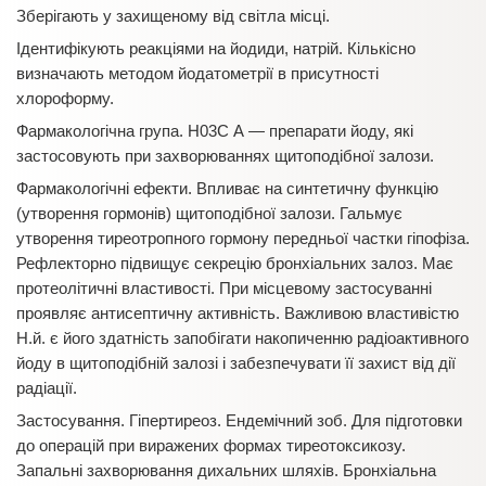
Зберігають у захищеному від світла місці.
Ідентифікують реакціями на йодиди, натрій. Кількісно
визначають методом йодатометрії в присутності
хлороформу.
Фармакологічна група. H03С А — препарати йоду, які
застосовують при захворюваннях щитоподібної залози.
Фармакологічні ефекти. Впливає на синтетичну функцію
(утворення гормонів) щитоподібної залози. Гальмує
утворення тиреотропного гормону передньої частки гіпофіза.
Рефлекторно підвищує секрецію бронхіальних залоз. Має
протеолітичні властивості. При місцевому застосуванні
проявляє антисептичну активність. Важливою властивістю
Н.й. є його здатність запобігати накопиченню радіоактивного
йоду в щитоподібній залозі і забезпечувати її захист від дії
радіації.
Застосування. Гіпертиреоз. Ендемічний зоб. Для підготовки
до операцій при виражених формах тиреотоксикозу.
Запальні захворювання дихальних шляхів. Бронхіальна