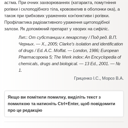
астма. При очних захворюваннях (катаракта, помутніння
рогівки і склоподібного тіла, крововилив в оболонки ока), а
також при грибкових ураженнях кон’юнктиви і рогівки.
Профілактика радіоактивного ураження щитоподібної
залози. Як допоміжний препарат у хворих на сифіліс.
От субстанции к лекарству / Под ред. В.П.
Черных. — Х., 2005; Clarke’s isolation and identification
of drugs / Ed. A.C. Moffat. — London, 1986; European
Pharmacopoeia 5; The Merk index: An Encyclopedia of
chemicals, drugs and biological. — 13 Ed., 2001. — №
1.
Гриценко І.С.
,
Мороз В.А.
Якщо ви помітили помилку, виділіть текст з
помилкою та натисніть Ctrl+Enter, щоб повідомити
про це редакцію