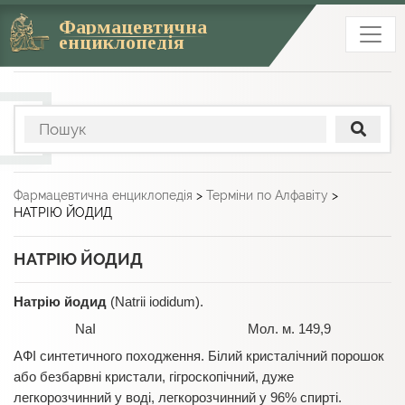
Фармацевтична
енциклопедія
Фармацевтична енциклопедія
>
Терміни по Алфавіту
>
НАТРІЮ ЙОДИД
НАТРІЮ ЙОДИД
Натрію йодид
(Natrii iodidum).
NaI Мол. м. 149,9
АФІ синтетичного походження. Білий кристалічний порошок
або безбарвні кристали, гігроскопічний, дуже
легкорозчинний у воді, легкорозчинний у 96% спирті.