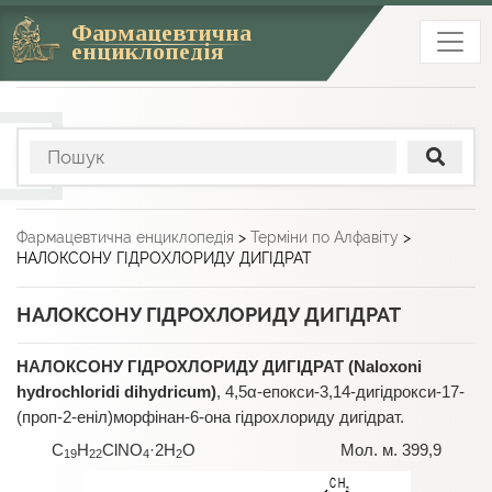
Фармацевтична
енциклопедія
Фармацевтична енциклопедія
>
Терміни по Алфавіту
>
НАЛОКСОНУ ГІДРОХЛОРИДУ ДИГІДРАТ
НАЛОКСОНУ ГІДРОХЛОРИДУ ДИГІДРАТ
НАЛОКСОНУ ГІДРОХЛОРИДУ ДИГІДРАТ
(Naloxoni
hydrochloridi dihydricum)
, 4,5α-епокси-3,14-дигідрокси-17-
(проп-2-еніл)морфінан-6-она гідрохлориду дигідрат.
C
H
ClNO
·2H
O Мол. м. 399,9
19
22
4
2