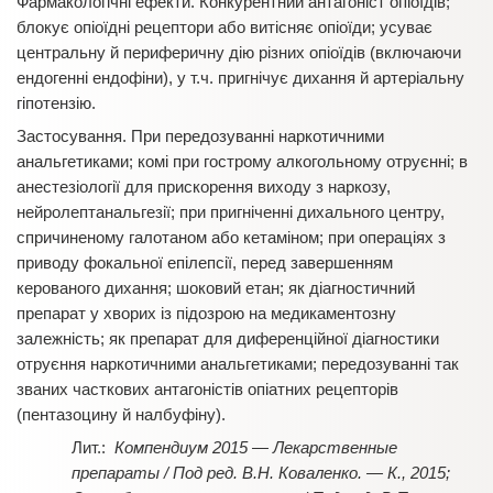
Фармакологічні ефекти. Конкурентний антагоніст опіоїдів;
блокує опіоїдні рецептори або витісняє опіоїди; усуває
центральну й периферичну дію різних опіоїдів (включаючи
ендогенні ендофіни), у т.ч. пригнічує дихання й артеріальну
гіпотензію.
Застосування. При передозуванні наркотичними
анальгетиками; комі при гострому алкогольному отруєнні; в
анестезіології для прискорення виходу з наркозу,
нейролептанальгезії; при пригніченні дихального центру,
спричиненому галотаном або кетаміном; при операціях з
приводу фокальної епілепсії, перед завершенням
керованого дихання; шоковий етан; як діагностичний
препарат у хворих із підозрою на медикаментозну
залежність; як препарат для диференційної діагностики
отруєння наркотичними анальгетиками; передозуванні так
званих часткових антагоністів опіатних рецепторів
(пентазоцину й налбуфіну).
Компендиум 2015 — Лекарственные
препараты / Под ред. В.Н. Коваленко. — К., 2015;