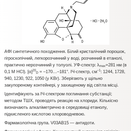
АФІ синтетичного походження. Білий кристалічний порошок,
гігроскопічний, легкорозчинний у воді, розчинний в етанолі,
практично нерозчинний у толуолі. УФ-спектр: λ
=281 нм (в
max
20
–1
0,1 М HCl). [α]
= –170…–181°. ІЧ-спектр, см
: 1244, 1728,
D
940, 1230, 922, 1050 (у KBr). Зберігають у щільно
закупореному контейнері, у захищеному від світла місці.
Ідентифікують за ІЧ-спектром поглинання субстанції;
методом ТШХ, проводять реакцію на хлориди. Кількісно
визначають алкаліметрично в середовищі етанолу,
підкисленого кислотою хлороводневою.
Фармакологічна група. V03AB15 — антидоти.