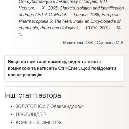
От субстанции к лекарству / Под ред. В.П.
Черных. — Х., 2005; Clarke’s isolation and identification
of drugs / Ed. A.C. Moffat. — London, 1986; European
Pharmacopoeia 5; The Merk index an Encyclopedia of
chemicals, drugs and biological. — 13 Ed., 2001. — №
1.
Микитенко О.Є.
,
Савохіна М.В.
Якщо ви помітили помилку, виділіть текст з
помилкою та натисніть Ctrl+Enter, щоб повідомити
про це редакцію
Інші статті автора
ЗОЛОТОВ Юрій Олександрович
ПРОБОВІДБІР
КОМПЛЕКСИМЕТРІЯ