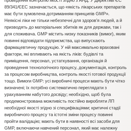
проведення контролю якості згідно з АНД. У Директиві ЄС
89/341/ЄЕС зазначається, що «якість лікарських препаратів
має бути зумовлена дотриманням принципів GMP».
Неякісні ліки не тільки небезпечні для здоров’я людей, а й
призводять до матеріальних збитків як для держави, так і
для споживача. GMP містить низку показників (вимог), яким
повинні відповідати підприємства, що випускають
фармацевтичну продукцію. У ній максимально враховані
фактори, які впливають на якість ліків: будівлі та
приміщення, персонал, устаткування, організація й
проведення технологічного процесу, документація, контроль
за процесом виробництва, контроль якості готової продукції
тощо. Вимоги GMP: усі виробничі процеси мають бути чітко
визначені; їх потрібно систематично переглядати з
урахуванням набутого досвіду; необхідно, щоб була
продемонстрована можливість постійно виробляти ЛП
необхідної якості згідно зі специфікаціями; критичні стадії
виробничого процесу та істотні зміни процесу повинні
пройти валідацію; мають бути в наявності всі засоби для
GMP, включаючи навчений персонал, який має належну