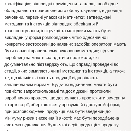
кваліфікацію; відповідні приміщення та площі; необхідне
обладнання та правильне його обслуговування; відповідні
речовини, первинні упаковки й етикетки; затверджені
методики та інструкції; відповідне зберігання й
транспортування; інструкції та методики мають бути
викладені у формі розпоряджень чітко однозначно і
конкретно застосовані до наявних засобів; оператори мають
бути навчені правильному виконанню методик; під час
виробництва мають складатися протоколи, які
документально підтверджують, що справді проведені всі
стадії, яких вимагають чинні методики та інструкції, а також
те, що кількість і якість продукції відповідають
запланованим нормам. Будь-які відхилення мають бути
повністю запротокольовані та досліджені; протоколи
виробничого процесу, що дозволяють простежити вичерпну
історію серії, зберігаються у зрозумілій і доступній формі;
при розповсюдженні продукції має бути зведений до
мінімуму ризик зниження її якості; має бути передбачена
система відкликання будь-якої серії продукції з продажу