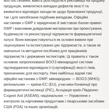
або постачання; мають розглядатися рекламації на продану
продукцію, виявлятися випадки дефектів якості та
вживатися відповідні заходи як щодо бракованої продукції,
так і для запобігання подібним випадкам. Офіційні
настанови з GMP є юридичною й змістовою базою правил
GMP і важливим довідковим матеріалом при проектуванні,
будівництві та реконструкції підприємств фармацевтичної
галузі. Вони використовуються як основні вимоги при
ліцензуванні та інспектуванні цих підприємств, а також як
навчальні та методичні посібники для працівників
підприємств і державних інспекторів. Ці правила є також
основою запропонованої ВООЗ міжнародної системи
підтвердження відповідності (сертифікації) якості ліків,
призначених для експорту. Нині найбільш відомі такі
офіційні настанови з GMP: міжнародних — ВООЗ (WHO);
регіональних — країни ЄС (EU), учасники Конвенції про
фармацевтичні інспекції (PIC), Асоціація країн Південно-
Східної Азії (ASEAN); національних — Управління з
контролю за харчовими продуктами і лікарськими засобами
США (FDA) та інших організацій.