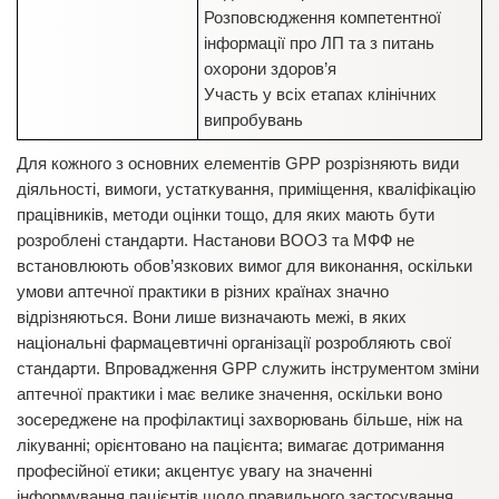
Розповсюдження компетентної
інформації про ЛП та з питань
охорони здоров’я
Участь у всіх етапах клінічних
випробувань
Для кожного з основних елементів GPP розрізняють види
діяльності, вимоги, устаткування, приміщення, кваліфікацію
працівників, методи оцінки тощо, для яких мають бути
розроблені стандарти. Настанови ВООЗ та МФФ не
встановлюють обов’язкових вимог для виконання, оскільки
умови аптечної практики в різних країнах значно
відрізняються. Вони лише визначають межі, в яких
національні фармацевтичні організації розробляють свої
стандарти. Впровадження GPP служить інструментом зміни
аптечної практики і має велике значення, оскільки воно
зосереджене на профілактиці захворювань більше, ніж на
лікуванні; орієнтовано на пацієнта; вимагає дотримання
професійної етики; акцентує увагу на значенні
інформування пацієнтів щодо правильного застосування