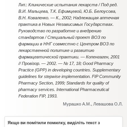
Клинические испытания лекарств / Под ред.
В.И. Мальцева, Т.К. Ефимцевой, Ю.Б. Белоусова,
В.Н. Коваленко. — К., 2002; Надлежащая аптечная
практика в Новых Независимых Государствах.
Руководство по разработке и внедрению
стандартов / Специальный проект ВОЗ по
фармации в ННГ совместно с Центром ВОЗ по
лекарственной политике и развитию
фармацевтической практики. — Копенгаген, 2001
// Провізор. — 2002. — № 17, 18; Good Pharmacy
Practice (GPP) in developing countries. Supplementary
guidelines for stepwise implementation. FIP Community
Pharmacy Section, 1999; Standards for quality of
pharmacy services. International Pharmaceutical
Federation FIP, 1993.
Мурашко А.М.
,
Левашова О.Л.
Якщо ви помітили помилку, виділіть текст з