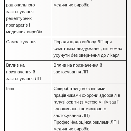
раціонального
медичних виробів
застосування
рецептурних
препаратів і
медичних виробів
Самолікування
Поради щодо вибору ЛП при
симптомах нездужання, які можна
усунути без звернення до лікаря
Вплив на
Вплив на призначення й
призначення й
застосування ЛП
застосування ЛП
Інші
Співробітництво з іншими
працівниками охорони здоров’я в
галузі освіти (з метою мінімізації
зловживань і помилкового
застосування ЛП)
Професійна оцінка реклами ЛП і
медичних виробів