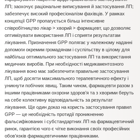
ЛП; заохочує раціональне виписування й застосування ЛП;
забезпечує високий професіоналізм фахівців. У рамках
концепції GPP пропагується більш інтенсивне
співробітництво лікар > хворий > фармацевт, що дозволяє
оптимізувати використання ЛП і сприяти результатам
лікування. Призначення GPP полягає у належному наданні
допомоги окремим громадянам і суспільству в цілому для
найбільш оптимального застосування ЛП та використання
медичних виробів. При необхідності медикаментозного
лікування воно має забезпечити правильне застосування
ЛП, щоб досягти максимального терапевтичного ефекту і
уникнути побічних явищ. Таким чином, фармацевти разом з
іншими працівниками охорони здоров’я та з хворими беруть
на себе колективну відповідальність за результат
лікування. Ще один доказ на користь застосування правил
GPP — це необхідність протидії проникненню
фальсифікованих і субстандартних ЛП на фармацевтичний
ринок, гарантією чого є чітке виконання своїх професійних
обов’язків фармацевтичними працівниками.