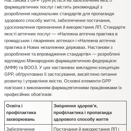
Настанова з GPP ґрунтується на забезпеченні якості
фармацевтичних послуг і містить рекомендації з
розроблення національних стандартів для пропаганди
здорового способу життя, забезпечення постачання,
удосконалення призначення й використання ЛП. Стандарти
якості аптечних послуг — «Належна аптечна практика в
громадських і лікарняних аптеках» і «Належна аптечна
практика в Нових незалежних державах. Настанови з
розроблення та впровадження стандартів» — розроблені
відповідно Міжнародною фармацевтичною федерацією
(МФФ) та ВООЗ. У цих настановах викладено концепцію
GPP, обґрунтовано її застосування, висвітлено питання
розвитку і управління якістю. Основні елементи GPP
пов’язані з виконанням фармацевтичними працівниками їх
професійних обов’язків:
Освіта і
Зміцнення здоров’я,
профілактика
профілактика і пропаганда
захворювань
здорового способу життя
Забезпечення
Постачання й використання ЛП і