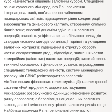
курс називається опційним валютним курсом. Специфічні
ознаки сучасного міжнародного Р.в.: посилення
інтернаціоналізації, пов’язане з поглибленням
господарських зв’язків, підвищенням рівня концентрації
виробництва та фінансового капіталу, створенням спільних
банків тощо; високий динамізм здійснення валютних
операцій; наявність уніфікованих, а в більшості випадків
стандартизованих методів організації торгівлі та укладання
валютних контрактів; підвищення в структурі обороту
частки спекулятивних угод і, відповідно, зниження частки
комерційних (клієнтних) валютних операцій; високий рівень
технічної оснащеності фінансових установ; впровадження
спеціальних телеграфних агентств, системи міжнародних
розрахунків СВІФТ (співтовариство всесвітніх
міжбанківських фінансових телекомунікацій) та електронної
системи «Рейтер-дилінг»; широке застосування
міжнародних розрахункових одиниць; інтенсивний розвиток
ринку євровалют; лібералізація національних валютних
законодавств і зміцнення внутрішніх валютних ринків тощо.
Найбільш відомими Р.в. є: регіональні ринки валют