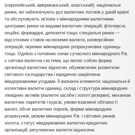
(європейський, американський, азіатський); національні
ринки, які забезпечують рух валютних потоків у даній країні
та обслуговують зв’язки з міжнародними валютними
центрами; ринки за видами валютних операцій: ф’ючерсні,
опційні, форвардні, депозитні тощо; спеціальні ринки —
відсоткових ставок на іноземні валюти, конверсійних
операцій, окремих міжнародних розрахункових одиниць
тощо. Однією з головних ознак сучасного міжнародного Р.в.
є світова валютна система, що являє собою форму
організації валютних відносин, обумовлених розвитком
світового господарства і юридично закріплена
міждержавними угодами. Її визначні елементи: національні й
колективні валютні одиниці, склад і структура міжнародних
ліквідних активів (валютні засоби і золоті резерви), механізм
валютних паритетів і курсів, умови взаємної обіговості
валют, обсяг валютних порогів, форми міжнародних
розрахунків, режим міжнародних Р.в. і світових ринків
золота, статус міждержавних валютно-кредитних
організацій, регулюючих валютні відносини.