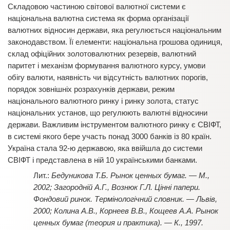
Складовою частиною світової валютної системи є
національна валютна система як форма організації
валютних відносин держави, яка регулюється національним
законодавством. Її елементи: національна грошова одиниця,
склад офіційних золотовалютних резервів, валютний
паритет і механізм формування валютного курсу, умови
обігу валюти, наявність чи відсутність валютних порогів,
порядок зовнішніх розрахунків держави, режим
національного валютного ринку і ринку золота, статус
національних установ, що регулюють валютні відносини
держави. Важливим інструментом валютного ринку є СВІФТ,
в системі якого бере участь понад 3000 банків із 80 країн.
Україна стала 92-ю державою, яка ввійшла до системи
СВІФТ і представлена в ній 10 українськими банками.
Бедуникова Т.Б. Рынок ценных бумаг. — М.,
2002; Загородній А.Г., Вознюк Г.Л. Цінні папери.
Фондовий ринок. Термінологічний словник. — Львів,
2000; Колина А.В., Корнеев В.В., Кощеев А.А. Рынок
ценных бумаг (теория и практика). — К., 1997.