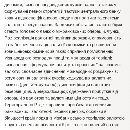
динаміки, визначенні довідкових курсів валют, а також у
формуванні певної стратегії й тактики центрального банку
країни відносно фінансово-кредитної політики та системи
валютного регулювання. За деяких обставин валютні біржі
стають головною ланкою міжбанківських операцій. Функції
Р.в.: реалізація валютної політики держави, спрямованість
на забезпечення національної економіки та розширення
зовнішньоекономічних зв’язків; сприяння поглибленню
міжнародного розподілу праці та міжнародної торгівлі;
визначення і формування попиту та пропозиції на іноземні
валюти; своєчасне здійснення міжнародних розрахунків;
регулювання валютних курсів; хеджування валютних
ризиків (див.
Хеджування
); диверсифікація валютних
резервів (див.
Диверсифікація
); одержання прибутків від
операцій з валютою та валютними цінностями тощо.
Територіально Р.в., як правило, прив’язані до великих
банківських і валютно-біржових центрів, оскільки в
більшості країн поряд із міжбанківською торгівлею валютою
існують і спеціальні валютні біржі, а встановлений на них