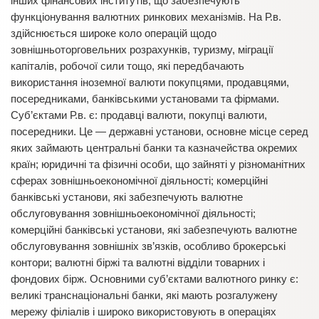
інших фінансових інститутів, що забезпечують
функціонування валютних ринкових механізмів. На Р.в.
здійснюється широке коло операцій щодо
зовнішньоторговельних розрахунків, туризму, міграції
капіталів, робочої сили тощо, які передбачають
використання іноземної валюти покупцями, продавцями,
посередниками, банківськими установами та фірмами.
Суб’єктами Р.в. є: продавці валюти, покупці валюти,
посередники. Це — державні установи, основне місце серед
яких займають центральні банки та казначейства окремих
країн; юридичні та фізичні особи, що зайняті у різноманітних
сферах зовнішньоекономічної діяльності; комерційні
банківські установи, які забезпечують валютне
обслуговування зовнішньоекономічної діяльності;
комерційні банківські установи, які забезпечують валютне
обслуговування зовнішніх зв’язків, особливо брокерські
контори; валютні біржі та валютні відділи товарних і
фондових бірж. Основними суб’єктами валютного ринку є:
великі транснаціональні банки, які мають розгалужену
мережу філіалів і широко використовують в операціях