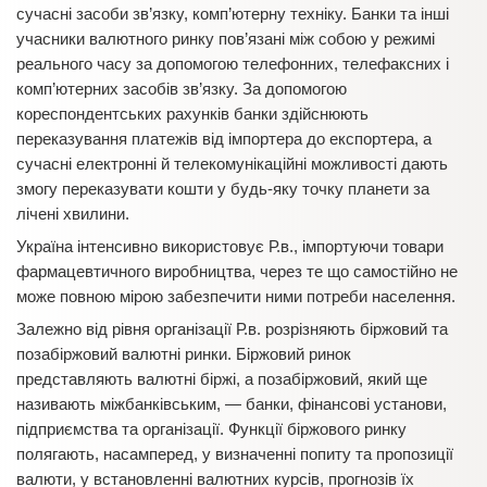
сучасні засоби зв’язку, комп’ютерну техніку. Банки та інші
учасники валютного ринку пов’язані між собою у режимі
реального часу за допомогою телефонних, телефаксних і
комп’ютерних засобів зв’язку. За допомогою
кореспондентських рахунків банки здійснюють
переказування платежів від імпортера до експортера, а
сучасні електронні й телекомунікаційні можливості дають
змогу переказувати кошти у будь-яку точку планети за
лічені хвилини.
Україна інтенсивно використовує Р.в., імпортуючи товари
фармацевтичного виробництва, через те що самостійно не
може повною мірою забезпечити ними потреби населення.
Залежно від рівня організації Р.в. розрізняють біржовий та
позабіржовий валютні ринки. Біржовий ринок
представляють валютні біржі, а позабіржовий, який ще
називають міжбанківським, — банки, фінансові установи,
підприємства та організації. Функції біржового ринку
полягають, насамперед, у визначенні попиту та пропозиції
валюти, у встановленні валютних курсів, прогнозів їх