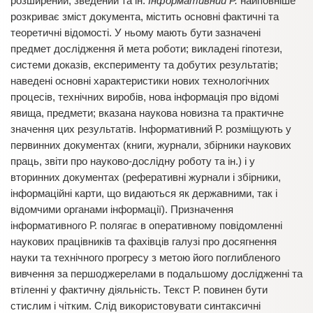
розширений, зведений та ін.
Інформативний Р.
найповніше
розкриває зміст документа, містить основні фактичні та
теоретичні відомості. У ньому мають бути зазначені
предмет дослідження й мета роботи; викладені гіпотези,
системи доказів, експерименту та добутих результатів;
наведені основні характеристики нових технологічних
процесів, технічних виробів, нова інформація про відомі
явища, предмети; вказана наукова новизна та практичне
значення цих результатів. Інформативний Р. розміщують у
первинних документах (книги, журнали, збірники наукових
праць, звіти про науково-дослідну роботу та ін.) і у
вторинних документах (реферативні журнали і збірники,
інформаційні карти, що видаються як державними, так і
відомчими органами інформації). Призначення
інформативного Р. полягає в оперативному повідомленні
наукових працівників та фахівців галузі про досягнення
науки та технічного прогресу з метою його поглибленого
вивчення за першоджерелами в подальшому дослідженні та
втіленні у фактичну діяльність. Текст Р. повинен бути
стислим і чітким. Слід використовувати синтаксичні