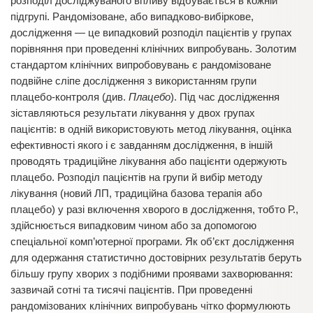
розподіл досліджуваного впливу відбувається в кожній
підгрупі. Рандомізоване, або випадково-вибіркове,
дослідження — це випадковий розподіл пацієнтів у групах
порівняння при проведенні клінічних випробувань. Золотим
стандартом клінічних випробовувань є рандомізоване
подвійне сліпе дослідження з використанням групи
плацебо-контроля (див.
Плацебо
). Під час дослідження
зіставляються результати лікування у двох групах
пацієнтів: в одній використовують метод лікування, оцінка
ефективності якого і є завданням дослідження, в іншій
проводять традиційне лікування або пацієнти одержують
плацебо. Розподіл пацієнтів на групи й вибір методу
лікування (новий ЛП, традиційна базова терапія або
плацебо) у разі включення хворого в дослідження, тобто Р.,
здійснюється випадковим чином або за допомогою
спеціальної комп’ютерної програми. Як об’єкт дослідження
для одержання статистично достовірних результатів беруть
більшу групу хворих з подібними проявами захворювання:
зазвичай сотні та тисячі пацієнтів. При проведенні
рандомізованих клінічних випробувань чітко формулюють