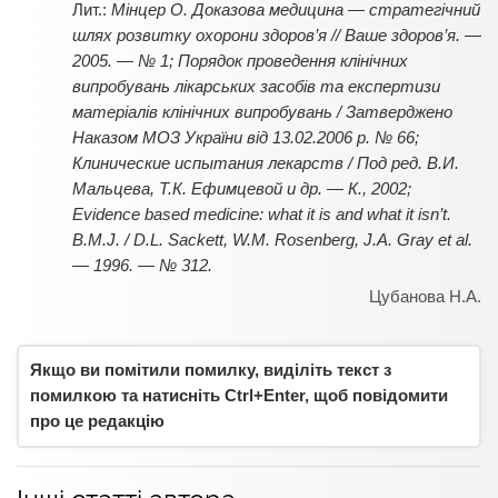
Мінцер О. Доказова медицина — стратегічний
шлях розвитку охорони здоров’я // Ваше здоров’я. —
2005. — № 1; Порядок проведення клінічних
випробувань лікарських засобів та експертизи
матеріалів клінічних випробувань / Затверджено
Наказом МОЗ України від 13.02.2006 р. № 66;
Клинические испытания лекарств / Под ред. В.И.
Мальцева, Т.К. Ефимцевой и др. — К., 2002;
Evidence based medicine: what it is and what it isn’t.
B.M.J
.
/ D.L. Sackett, W.M. Rosenberg, J.A. Gray et al.
— 1996. — № 312.
Цубанова Н.А.
Якщо ви помітили помилку, виділіть текст з
помилкою та натисніть Ctrl+Enter, щоб повідомити
про це редакцію