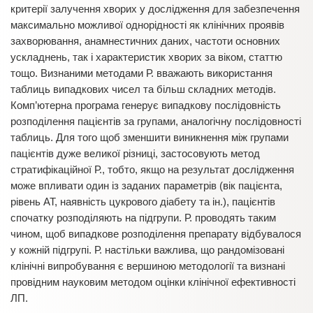
критерії залучення хворих у дослідження для забезпечення
максимально можливої однорідності як клінічних проявів
захворювання, анамнестичних даних, частоти основних
ускладнень, так і характеристик хворих за віком, статтю
тощо. Визнаними методами Р. вважають використання
таблиць випадкових чисел та більш складних методів.
Комп’ютерна програма генерує випадкову послідовність
розподілення пацієнтів за групами, аналогічну послідовності
таблиць. Для того щоб зменшити виникнення між групами
пацієнтів дуже великої різниці, застосовують метод
стратифікаційної Р., тобто, якщо на результат дослідження
може впливати один із заданих параметрів (вік пацієнта,
рівень АТ, наявність цукрового діабету та ін.), пацієнтів
спочатку розподіляють на підгрупи. Р. проводять таким
чином, щоб випадкове розподілення препарату відбувалося
у кожній підгрупі. Р. настільки важлива, що рандомізовані
клінічні випробування є вершиною методології та визнані
провідним науковим методом оцінки клінічної ефективності
ЛП.